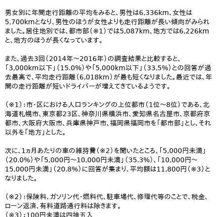
男女別に年間走行距離の平均をみると、男性は6,336km、女性は
5,700kmとなり、男性のほうが女性よりも走行距離が長い傾向がみられ
ました。居住地別では、都市部（※1）では5,087km、地方では6,226km
と、地方のほうが長くなっています。
また、過去3回（2014年～2016年）の調査結果と比較すると、
「3,000km以下」（15.0%）や「5,000km以下」（33.5%）との回答が過
去最高で、平均走行距離（6,018km）が最も短くなりました。最近では、年
間の走行距離が短いドライバーが増えてきているようです。
（※1）：市・区における人口ランキングの上位都市（1位～8位）である、北
海道札幌市、東京都23区、神奈川県横浜市、愛知県名古屋市、京都府京
都市、大阪府大阪市、兵庫県神戸市、福岡県福岡市を「都市部」とし、それ
以外を「地方」とした。
次に、1ヵ月あたりの車の維持費（※2）を聞いたところ、「5,000円未満」
（20.0%）や「5,000円～10,000円未満」（35.3%）、「10,000円～
15,000円未満」（20.8%）に回答が集まり、平均額は11,800円（※3）と
なりました。
（※2）：保険料、ガソリン代・燃料代、駐車場代、修理代等のことで、税金、
ローン返済、有料道路通行料は除きます。
（※3）：100円未満は四捨五入