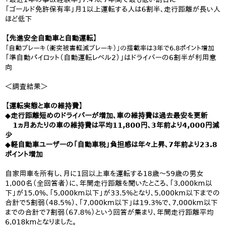
「ゴールド免許保有率」月1以上運転する人は6割半、走行距離が長い人
ほど低下
【先進安全自動車と自動運転】
「自動ブレーキ（衝突被害軽減ブレーキ）」の搭載率は3年で6.8ポイント増加
「準自動パイロット（自動運転レベル2）」はドライバーの6割半が利用意
向
＜調査結果＞
【運転実態と車の維持費】
◆走行距離短めのドライバーが増加、車の維持費は過去最安を更新
1ヵ月あたりの車の維持費は平均11,800円、3年前より4,000円減
少
◆軽自動車ユーザーの「自動車税」負担感は年々上昇、7年前より23.8
ポイント増加
自家用車を所有し、月に1回以上車を運転する18歳～59歳の男女
1,000名（全回答者）に、年間走行距離を聞いたところ、「3,000km以
下」が15.0%、「5,000km以下」が33.5%となり、5,000km以下までの
合計で5割弱（48.5%）、「7,000km以下」は19.3%で、7,000km以下
までの合計で7割弱（67.8%）という回答が集まり、年間走行距離平均
6,018kmとなりました。