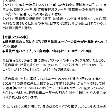
示し聴取。
（※5）：「先進安全装置（ASV）を搭載した自動車の保険料を割引。2018
年から、自動ブレーキ（衝突被害軽減ブレーキ）搭載車両の保険料が最大
9%安くなる見通し。」と説明を提示し聴取。
（※6）：「運転者の運転特性（速度・加減速・ハンドル操作等）によって、保
険料を増減させる仕組みの保険。日本では2015年から販売されている。」
と説明を提示し聴取。
【今乗っている車】
◆軽自動車の人気にかげり？軽自動車ユーザーの割合が昨年比で6.9ポ
イント減少
◆普及が進むハイブリッド自動車、7年前より10.8ポイント増加
全回答者1,000名に、主に運転している車のボディタイプを聞いたところ、
「軽自動車」が最も多く35.9%、次いで、「コンパクトカー」が19.0%、「ミ
ニバン」が15.2%、「セダン」が10.4%で続きました。
「軽自動車」を主に運転している割合（35.9%）を過去7回（2010年～
2016年）の調査結果と比較すると、7年前（28.3%）から年々増加して過
去最高値となった昨年（42.8%）から、今年は6.9ポイント減少しているこ
とがわかりました。軽自動車ユーザーの割合が減少に転じ、やや人気にか
げりが見え始めています。
では、反対に人気が増しているのはどのタイプの車でしょうか。そのほかの