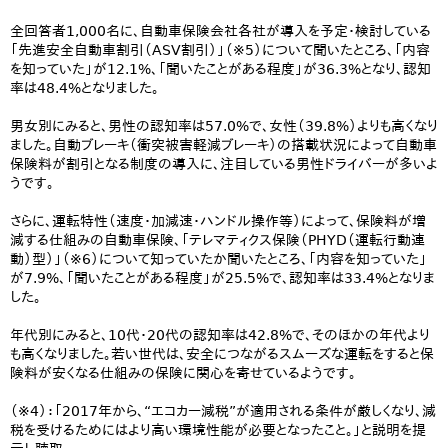
全回答者1,000名に、自動車保険会社各社が導入を予定・検討している
「先進安全自動車割引（ASV割引）」（※5）について聞いたところ、「内容
を知っていた」が12.1%、「聞いたことがある程度」が36.3%となり、認知
率は48.4%となりました。
男女別にみると、男性の認知率は57.0%で、女性（39.8%）よりも高くなり
ました。自動ブレーキ（衝突被害軽減ブレーキ）の搭載状況によって自動車
保険料が割引となる制度の導入に、注目している男性ドライバーが多いよ
うです。
さらに、運転特性（速度・加減速・ハンドル操作等）によって、保険料が増
減する仕組みの自動車保険、「テレマティクス保険（PHYD（運転行動連
動）型）」（※6）について知っていたか聞いたところ、「内容を知っていた」
が7.9%、「聞いたことがある程度」が25.5%で、認知率は33.4%となりま
した。
年代別にみると、10代・20代の認知率は42.8%で、そのほかの年代より
も高くなりました。若い世代は、安全につながるスムーズな運転をすると保
険料が安くなる仕組みの保険に関心を寄せているようです。
（※4）：「2017年から、“エコカー減税”が適用される条件が厳しくなり、減
税を受けるためにはより高い環境性能が必要となったこと。」と説明を提