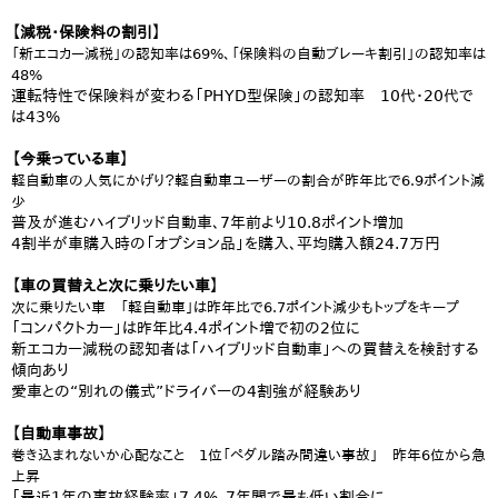
【減税・保険料の割引】
「新エコカー減税」の認知率は69%、「保険料の自動ブレーキ割引」の認知率は
48%
運転特性で保険料が変わる「PHYD型保険」の認知率 10代・20代で
は43%
【今乗っている車】
軽自動車の人気にかげり？軽自動車ユーザーの割合が昨年比で6.9ポイント減
少
普及が進むハイブリッド自動車、7年前より10.8ポイント増加
4割半が車購入時の「オプション品」を購入、平均購入額24.7万円
【車の買替えと次に乗りたい車】
次に乗りたい車 「軽自動車」は昨年比で6.7ポイント減少もトップをキープ
「コンパクトカー」は昨年比4.4ポイント増で初の2位に
新エコカー減税の認知者は「ハイブリッド自動車」への買替えを検討する
傾向あり
愛車との“別れの儀式”ドライバーの4割強が経験あり
【自動車事故】
巻き込まれないか心配なこと 1位「ペダル踏み間違い事故」 昨年6位から急
上昇
「最近1年の事故経験率」7.4%、7年間で最も低い割合に