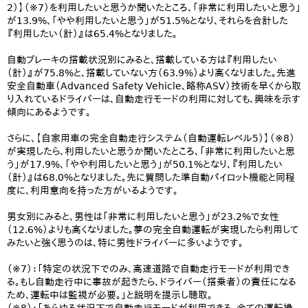
2）】（※7）を利用したいと思うか聞いたところ、「非常に利用したいと思う」
が13.9%、「やや利用したいと思う」が51.5%となり、それらを合計した
『利用したい（計）』は65.4%となりました。
自動ブレーキの搭載状況別にみると、搭載している方は『利用したい
（計）』が75.8%と、搭載していない方（63.9%）より高くなりました。先進
安全自動車（Advanced Safety Vehicle、略称ASV）技術を早くから取
り入れているドライバーは、自動走行モードの利用に対しても、興味を示す
傾向にあるようです。
さらに、【自家用車の完全自動走行システム（自動運転レベル5）】（※8）
が実現したら、利用したいと思うか聞いたところ、「非常に利用したいと思
う」が17.9%、「やや利用したいと思う」が50.1%となり、『利用したい
（計）』は68.0%となりました。先に質問した準自動パイロット機能と同程
度に、利用意向を持った方がいるようです。
男女別にみると、男性は「非常に利用したいと思う」が23.2%で女性
（12.6%）よりも高くなりました。夢の完全自動運転が実現したら利用して
みたいと強く思うのは、特に男性ドライバーに多いようです。
（※7）：「特定の状況下でのみ、高速道路で自動走行モードが利用でき
る。もし自動走行中に事故が起きたら、ドライバー（搭乗者）の責任になる
ため、運転中は監視が必要。」と説明を提示し聴取。