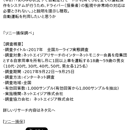
（※8）：「あらゆる状況下で自動走行モードが利用できる。全ての運転操
作をシステムが行うため、ドライバー（搭乗者）の監視や非常時の対応は
必要とされない。」と説明を提示し聴取。
自動運転を利用したいと思うか
「ソニー損保調べ」
【調査概要】
・調査タイトル：2017年 全国カーライフ実態調査
・調査対象：ネットエイジアリサーチのインターネットモニター会員を母集団
とする自家用車を所有し月に1回以上車を運転する18歳〜59歳の男女
（10代・20代、30代、40代、50代、男女各125名）
・調査期間 ：2017年9月22日〜9月25日
・調査方法：インターネット調査
・調査地域：全国
・有効回答数：1,000サンプル(有効回答から1,000サンプルを抽出)
・実施機関：ネットエイジア株式会社
・調査協力会社： ネットエイジア株式会社
詳しいリサーチ内容はネタ元へ
[
ソニー損保
]