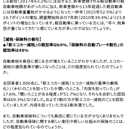
じる割合（2017年63.2%）に注目すると、新車登録される軽自動車の軽
自動車税額があがったのに加え、新車登録から13年経過した軽自動車
には自動車重量税がかかるようになった一昨年（2015年52.5%）より
10.7ポイントの増加、調査開始時点の7年前（2010年39.4%）より23.8
ポイントの増加となっています。軽自動車に乗っている方には、“年々、税負
担が重くなってきた”と感じている方が多いのではないでしょうか。
【減税・保険料の割引】
◆「新エコカー減税」の認知率は69%、「保険料の自動ブレーキ割引」の
認知率は48%
自動車税を負担に感じる方が増えていることがわかりましたが、エコカー
減税の適用基準が厳しくなったことは、どの程度知られていたのでしょう
か。
全回答者1,000名に、「新エコカー減税（エコカー減税の基準の厳格
化）」（※4）のことを知っていたか聞いたところ、「内容を知っていた」が
17.6%、「聞いたことがある程度」が51.7%となり、それらを合計した認知
率は69.3%となりました。およそ7割の方が新エコカー減税のことを認知
していましたが、内容を知っていた方は2割未満でした。
また、自動車保険料についても負担に感じている方が少なくありませんで
したが、自動車保険に関する新しい割引や新しい仕組みの保険のことは、
どの程度知られているのでしょうか。