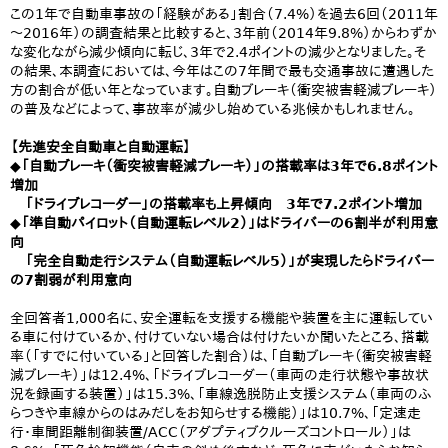
この1年で自動車事故の「経験がある」割合（7.4%）を過去6回（2011年
～2016年）の調査結果と比較すると、3年前（2014年9.8%）からわずか
な変化ながら減少傾向に転じ、3年で2.4ポイントの減少となりました。そ
の結果、本調査においては、今年はこの7年間で最も交通事故に遭遇した
方の割合が低い年となっています。自動ブレーキ（衝突被害軽減ブレーキ）
の普及などによって、事故率が減少し始めている兆候かもしれません。
【先進安全自動車と自動運転】
◆「自動ブレーキ（衝突被害軽減ブレーキ）」の搭載率は3年で6.8ポイント
増加
「ドライブレコーダー」の搭載率も上昇傾向 3年で7.2ポイント増加
◆「準自動パイロット（自動運転レベル2）」はドライバーの6割半が利用意
向
「完全自動走行システム（自動運転レベル5）」が実現したらドライバー
の7割弱が利用意向
全回答者1,000名に、安全運転を支援する機能や装置を主に運転してい
る車に付けているか、付けていない場合は付けたいか聞いたところ、搭載
率（「すでに付いている」と回答した割合）は、「自動ブレーキ（衝突被害軽
減ブレーキ）」は12.4%、「ドライブレコーダー（車両の走行状態や事故状
況を録画する装置）」は15.3%、「車線逸脱防止支援システム（車両のふ
らつきや車線からのはみだしをお知らせする機能）」は10.7%、「定速走
行・車間距離制御装置/ACC（アダプティブクルーズコントロール）」は