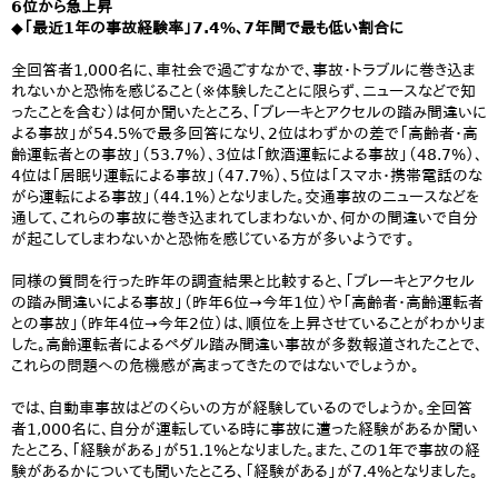
6位から急上昇
◆「最近1年の事故経験率」7.4%、7年間で最も低い割合に
全回答者1,000名に、車社会で過ごすなかで、事故・トラブルに巻き込ま
れないかと恐怖を感じること（※体験したことに限らず、ニュースなどで知
ったことを含む）は何か聞いたところ、「ブレーキとアクセルの踏み間違いに
よる事故」が54.5%で最多回答になり、2位はわずかの差で「高齢者・高
齢運転者との事故」（53.7%）、3位は「飲酒運転による事故」（48.7%）、
4位は「居眠り運転による事故」（47.7%）、5位は「スマホ・携帯電話のな
がら運転による事故」（44.1%）となりました。交通事故のニュースなどを
通して、これらの事故に巻き込まれてしまわないか、何かの間違いで自分
が起こしてしまわないかと恐怖を感じている方が多いようです。
同様の質問を行った昨年の調査結果と比較すると、「ブレーキとアクセル
の踏み間違いによる事故」（昨年6位→今年1位）や「高齢者・高齢運転者
との事故」（昨年4位→今年2位）は、順位を上昇させていることがわかりま
した。高齢運転者によるペダル踏み間違い事故が多数報道されたことで、
これらの問題への危機感が高まってきたのではないでしょうか。
では、自動車事故はどのくらいの方が経験しているのでしょうか。全回答
者1,000名に、自分が運転している時に事故に遭った経験があるか聞い
たところ、「経験がある」が51.1%となりました。また、この1年で事故の経
験があるかについても聞いたところ、「経験がある」が7.4%となりました。