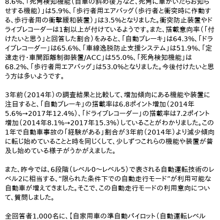
8.6%、「死角検知機能（自車の斜め後方など、死角に車がいたらお知ら
せする機能）」は5.9%、「歩行者用エアバッグ（歩行者と衝突時に作動す
る、歩行者用の衝撃緩和装置）」は3.5%となりました。衝突防止装置やド
ライブレコーダーは1割以上が付けているようです。また、搭載意向率（「付
けたいと思う」と回答した割合）をみると、「自動ブレーキ」は64.3%、「ドラ
イブレコーダー」は65.6%、「車線逸脱防止支援システム」は51.9%、「定
速走行・車間距離制御装置/ACC」は55.0%、「死角検知機能」は
68.2%、「歩行者用エアバッグ」は53.0%となりました。今後付けたいと思
う方は多いようです。
3年前（2014年）の調査結果と比較して、増加傾向にある機能や装置に
注目すると、「自動ブレーキ」の搭載率は6.8ポイント増加（2014年
5.6%→2017年12.4%）、「ドライブレコーダー」の搭載率は7.2ポイント
増加（2014年8.1%→2017年15.3%）していることがわかりました。この
1年で自動車事故の「経験がある」割合が3年前（2014年）より減少傾向
に転じ始めていることと時を同じくして、少しずつこれらの機能や装置が普
及し始めている様子がうかがえました。
また、昨今では、6段階（レベル0～レベル5）で表される自動運転技術のレ
ベル2に相当する、“限られた条件下での自動走行モード”が利用可能な
自動車が増えてきました。そこで、この自動走行モードの利用意向につい
て、質問しました。
全回答者1,000名に、【自家用車の準自動パイロット（自動運転レベル