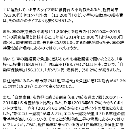
主に運転している車のタイプ別に維持費の平均額をみると、軽自動車
（9,300円）やコンパクトカー（11,200円）など、小型の自動車の維持費
は、そのほかのタイプよりも安くなりました。
また、車の維持費の平均額（11,800円）を過去7回（2010年～2016
年）の調査結果と比較すると、3年前（2014年15,800円）より4,000円
減少し、調査開始以来、最も安くなりました。走る距離が減った分、車の維
持費も減少傾向にあるのではないでしょうか。
続いて、車の諸経費で負担に感じるものを複数回答で聞いたところ、「車
検・点検費」（68.9%）と「自動車税」（68.7%）がほぼ同率、次いで、「自
動車保険料」（56.1%）、「ガソリン代・燃料代」（50.2%）が続きました。
居住地別にみると、都市部では「駐車場代」を負担に感じる割合が43.2%
と、地方（19.2%）に比べて高くなりました。
また、「自動車税」を負担に感じる割合（68.7%）を過去7回（2010年～
2016年）の調査結果と比較すると、昨年（2016年63.7%）から5.0ポイ
ントの増加、一昨年（2015年61.6%）からは7.1ポイントの増加となりま
した。“新エコカー減税”が導入され、エコカー減税が適用される車種の燃
費基準が厳しくなっていき、そのことが負担感上昇の背景にあるのではな
いでしょうか。さらに、軽自動車に乗っている方が「自動車税」を負担に感