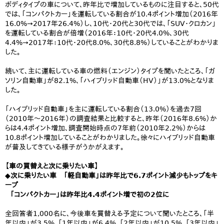
ボディタイプの車について、昨年比で増加しているものに注目すると、50代
では、「コンパクトカー」を運転している割合が10.4ポイント増加（2016年
16.0%→2017年26.4%）し、10代・20代と30代では、「SUV・クロカン」
を運転している割合が倍増（2016年：10代・20代4.0%、30代
4.4%→2017年：10代・20代8.0%、30代8.8%）していることがわかりま
した。
続いて、主に運転している車の燃料（エンジン）タイプを聞いたところ、「ガ
ソリン自動車」が82.1%、「ハイブリッド自動車（HV）」が13.0%となりま
した。
「ハイブリッド自動車」を主に運転している割合（13.0%）を過去7回
（2010年～2016年）の調査結果と比較すると、昨年（2016年8.6%）か
らは4.4ポイント増加、調査開始時点の7年前（2010年2.2%）からは
10.8ポイント増加していることがわかりました。徐々にハイブリッド自動車
が普及してきている様子がうかがえます。
【車の買替えと次に乗りたい車】
◆次に乗りたい車 「軽自動車」は昨年比で6.7ポイント減少もトップをキ
ープ
「コンパクトカー」は昨年比4.4ポイント増で初の2位に
全回答者1,000名に、今後車を買替える予定について聞いたところ、「半
年以内」が3.5%、「1年以内」が6.4%、「2年以内」が10.5%、「3年以内」