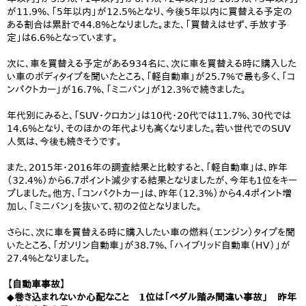
が11.9%、「5年以内」が12.5%となり、今後5年以内に買替える予定の
ある割合は累計で44.8%となりました。また、「買替えはせず、手放す予
定」は6.6%となっています。
次に、車を買替える予定がある934名に、次に車を買替える時に購入した
い車のボディタイプを聞いたところ、「軽自動車」が25.7%で最も多く、「コ
ンパクトカー」が16.7%、「ミニバン」が12.3%で続きました。
年代別にみると、「SUV・クロカン」は10代・20代では11.7%、30代では
14.6%となり、そのほかの年代よりも高くなりました。若い世代でのSUV
人気は、今後も続きそうです。
また、2015年・2016年の調査結果と比較すると、「軽自動車」は、昨年
（32.4%）から6.7ポイント減少する結果となりましたが、今年も1位をキー
プしました。他方、「コンパクトカー」は、昨年（12.3%）から4.4ポイント増
加し、「ミニバン」を抜いて、初の2位となりました。
さらに、次に車を買替える時に購入したい車の燃料（エンジン）タイプを聞
いたところ、「ガソリン自動車」が38.7%、「ハイブリッド自動車（HV）」が
27.4%となりました。
【自動車事故】
◆巻き込まれないか心配なこと 1位は「ペダル踏み間違い事故」 昨年