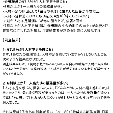
・介護職員の97.5％が「人材不足を感じる」
・6割以上が「一人当たりの業務量が多い」
・人材不足の原因として「給与の低さ」に言及した回答が半数以上
・人材不足解消にむけた取り組み、4割が「特にしていない」
・8割が人材不足解消に「給与の引き上げ」必要と回答
・7割以上が人材不足解消に「介護職の社会的地位の向上」が必要と回
答実際に行われた対応と、介護従事者が求める対応に大幅なずれ
【調査結果】
1：97.5％が「人材不足を感じる」
まず、「あなたの職場では、人材不足を感じていますか？」ときいたところ、
次のような結果になりました。
調査結果からは、圧倒的多数である97％の人が自らの職場で人材不足を感じ
ていることが分かり、介護の現場で人材不足が常態化している実態が浮かび上
がってきました。
2：6割以上が「一人当たりの業務量が多い」
「人材不足を感じる」回答した人に、「どんなときに人材不足を感じるか」を
きいたところ、最も多く回答が集まったのは「一人当たりの業務量が多い」
で63.2％。続いて「休みがとりにくい」が61.8％となり、それぞれ過半数を
超えました。
それ以降は「予定外の残業が多い」（28.3％）「希望する勤務時間・日数