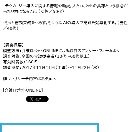
・テクノロジー導入に関する情報や助成。人とロボットの共存という概念が
当たり前になること。（女性／50代）
・もっと書類業務をへらす。もしくは、AIの導入で記録を効率化する。（男性
／40代）
【調査概要】
調査方法：介護ロボットONLINEによる独自のアンケートフォームより
調査対象：全国の介護従事者（10代～60代以上）
有効回答数：160名
調査期間：2017年11月11日（土曜）～11月22日（水）
詳しいリサーチ内容はネタ元へ
[
介護ロボットONLINE
]