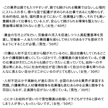
・この業界は誰でも入りやすいが、誰でも続けられる職業ではない。心理的
にストレスの多く、様々な面で配慮が求められる仕事であるにも関わらず、
社会的地位、給与、福利厚生全てにおいて、他業種より悪い。それでも高い
意識を持って仕事をしている人が、安心して続けられる環境を整えないと、
悪循環は解消されないと思う。（女性／40代）
・賃金の引き上げを行い、労働者の流入を促進しつつ人員配置基準を見
直し、労働者一人当たりの業務量を減らしてゆとりのあるケアを提供でき
るようにすることが必要。（男性／50代）
・介護は人材不足だと前から騒がれているのに、国は改善をしてくれるどこ
ろか介護報酬を厳しくしていくばかりで、介護職員の首を絞めている。介護
の仕事は好きだしこれからも続けていきたいと思っていても、給料への不
満は常にある。さらに社会的地位が低く胸を張って自分の仕事を周りのみ
んなに言えない自分がどこかにいるのがとても悲しい。（女性／30代）
・人材不足は少子高齢化が進む流れで、全国のあらゆる業界が直面する
問題。介護業界は人材獲得競争を他業種も含むあらゆる企業と競争する
羽目になるが、正直勝ち目がないと感じている。（男性／30代）
・とにかくお給料が安いので男性職員は結婚して子どもができると辞めて
しまう人が多い。もったいないです。（女性／50代）