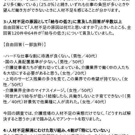
より多く働いている」（25.0％）と続き、いずれも仕事の負担が多いときや
望んだ働き方ができないときに人材不足を感じることが分かります。
3：人材不足の原因として「給与の低さ」に言及した回答が半数以上
自由回答にて「人材不足の原因は何だと思いますか？」ときいたところ、全
回答120件中64件が「給与の低さ」について言及していました。
【自由回答（一部抜粋）】
・ハードな仕事な割に待遇が良くない。（男性／40代）
・国の人員配置基準が少ない。（男性／50代）
・介護従事者たちが疲れ切ってしまっている。介護業界で働く中の人たち
を大切にする必要があると思う。（女性／20代）
・上司のサービス残業の多さを見て、この業界での希望が持てない。（女
性／50代）
・介護業界全体のマイナスイメージ。（女性／50代）
・同世代より給与が低い！結婚したら、共働きしないと子育てできない！（男
性／40代）好景気で他業種に人が流れた。（女性／40代）
今回の調査では、介護現場の人材不足の実態だけでなく、「どうすれば解
決すると思うか」まで踏み込んでアンケートを取りました。
4：人材不足解消にむけた取り組み、4割が「特にしていない」