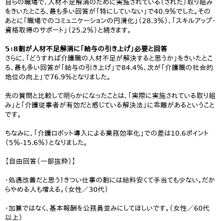
自らの職場で、人材不足解消のために実施されている（された）取り組み
をきいたところ、最も多い回答が「特にしていない」で40.9％でした。その
あとに「職場でのコミュニケーションの円滑化」（28.3％）、「スキルアップ・
資格取得のサポート」（25.2％）と続きます。
5：8割が人材不足解消に「給与の引き上げ」必要と回答
さらに、「どうすれば介護職の人材不足が解決すると思うか」をきいたとこ
ろ、最も多い回答が「給与の引き上げ」で84.4％、次が「介護職の社会的
地位の向上」で76.9％となりました。
先の質問と比較して明らかになったことは、「実際に実施されている取り組
み」と「介護従事者が有効だと感じている解決法」に乖離があるということ
です。
ちなみに、「介護ロボット導入による業務効率化」での差は10.6ポイント
（5％-15.6％）となりました。
【自由回答（一部抜粋）】
・処遇改善だと思う！きつい仕事の割には給料安くて手当ても少ない。だか
らやめる人も増える。（女性／30代）
・加算ではなく、基本報酬を公務員並みにしてほしいです。（女性／60代
以上）