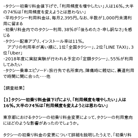
・タクシー初乗り料金値下げで、「利用頻度を増やしたい」人は16％。大半
の74％は「利用頻度を変えようとは思わない」
・平均タクシー利用料金は、毎月2,395円。なお、半数が1,000円未満利
用に留まる
・初乗り料金内でのタクシー利用、38％が「後ろめたさ・申し訳なさ」を感
じる
・タクシー配車アプリ、インストール率は11％。
アプリの利用率が高い順に、1位「全国タクシー」、2位「LINE TAXI」、3
位「Uber」
・2018年度に実証実験が行われる予定の「定額タクシー」、55％が利用
してみたい
・タクシー乗車エピソード：旅行先で名所案内、陣痛時に親切に、裏道利用
で時間に間に合った・・・他
【調査結果】
【1】タクシー初乗り料金値下げにより、「利用頻度を増やしたい」人は
16％。大半の74％は「利用頻度を変えようとは思わない」
東京都におけるタクシーの初乗り料金変更によって、タクシーの利用意向
にはどのような影響があったのでしょうか。
タクシーの初乗り料金の変更について詳細を説明したうえで、「初乗り料