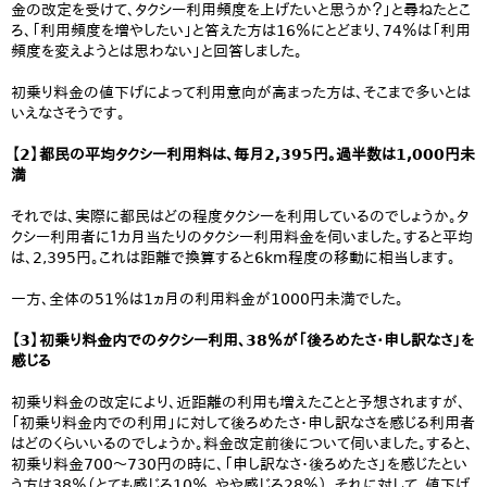
金の改定を受けて、タクシー利用頻度を上げたいと思うか？」と尋ねたとこ
ろ、「利用頻度を増やしたい」と答えた方は16％にとどまり、74％は「利用
頻度を変えようとは思わない」と回答しました。
初乗り料金の値下げによって利用意向が高まった方は、そこまで多いとは
いえなさそうです。
【2】都民の平均タクシー利用料は、毎月2,395円。過半数は1,000円未
満
それでは、実際に都民はどの程度タクシーを利用しているのでしょうか。タ
クシー利用者に１カ月当たりのタクシー利用料金を伺いました。すると平均
は、2,395円。これは距離で換算すると6km程度の移動に相当します。
一方、全体の51％は1ヵ月の利用料金が1000円未満でした。
【3】初乗り料金内でのタクシー利用、38％が「後ろめたさ・申し訳なさ」を
感じる
初乗り料金の改定により、近距離の利用も増えたことと予想されますが、
「初乗り料金内での利用」に対して後ろめたさ・申し訳なさを感じる利用者
はどのくらいいるのでしょうか。料金改定前後について伺いました。すると、
初乗り料金700～730円の時に、「申し訳なさ・後ろめたさ」を感じたとい
う方は38％（とても感じる10％、やや感じる28％）。それに対して、値下げ