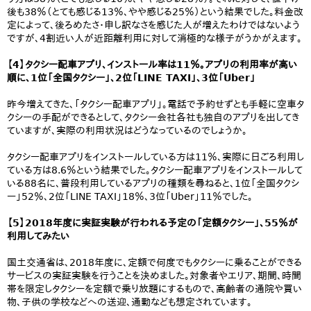
後も38％（とても感じる13％、やや感じる25％）という結果でした。料金改
定によって、後ろめたさ・申し訳なさを感じた人が増えたわけではないよう
ですが、4割近い人が近距離利用に対して消極的な様子がうかがえます。
【4】タクシー配車アプリ、インストール率は11％。アプリの利用率が高い
順に、1位「全国タクシー」、2位「LINE TAXI」、3位「Uber」
昨今増えてきた、「タクシー配車アプリ」。電話で予約せずとも手軽に空車タ
クシーの手配ができるとして、タクシー会社各社も独自のアプリを出してき
ていますが、実際の利用状況はどうなっているのでしょうか。
タクシー配車アプリをインストールしている方は11％、実際に日ごろ利用し
ている方は8.6％という結果でした。タクシー配車アプリをインストールして
いる88名に、普段利用しているアプリの種類を尋ねると、1位「全国タクシ
ー」52％、2位「LINE TAXI」18％、3位「Uber」11％でした。
【5】2018年度に実証実験が行われる予定の「定額タクシー」、55％が
利用してみたい
国土交通省は、2018年度に、定額で何度でもタクシーに乗ることができる
サービスの実証実験を行うことを決めました。対象者やエリア、期間、時間
帯を限定しタクシーを定額で乗り放題にするもので、高齢者の通院や買い
物、子供の学校などへの送迎、通勤なども想定されています。