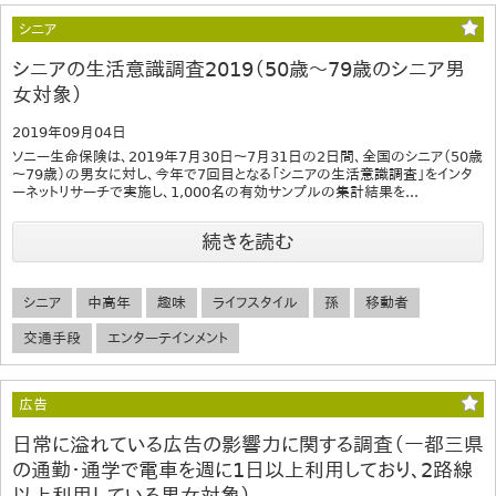
シニア
シニアの生活意識調査2019（50歳～79歳のシニア男
女対象）
2019年09月04日
ソニー生命保険は、2019年7月30日～7月31日の2日間、全国のシニア（50歳
～79歳）の男女に対し、今年で7回目となる「シニアの生活意識調査」をインタ
ーネットリサーチで実施し、1,000名の有効サンプルの集計結果を...
続きを読む
シニア
中高年
趣味
ライフスタイル
孫
移動者
交通手段
エンターテインメント
広告
日常に溢れている広告の影響力に関する調査（一都三県
の通勤・通学で電車を週に1日以上利用しており、2路線
以上利用している男女対象）