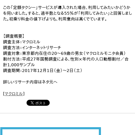
この「定額タクシー」サービスが導入された場合、利用してみたいかどうか
を伺いました。すると、過半数となる55％が「利用してみたい」と回答しまし
た。初乗り料金の値下げよりも、利用意向は高くでています。
【調査概要】
調査主体：マクロミル
調査方法：インターネットリサーチ
調査対象：東京都内在住の20～69歳の男女（マクロミルモニタ会員）
割付方法：平成27年国勢調査による、性別×年代の人口動態割付／合
計1,000サンプル
調査期間：2017年12月1日（金）～2日（土）
詳しいリサーチ内容はネタ元へ
[
マクロミル
]