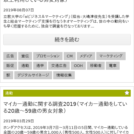
2019年08月07日
立教大学の「ｅビジネス＆マーケティング」（担当：大嶋淳俊先生）を受講した学
生と総合マーケティング支援を行なうネオマーケティングは、世の中の動向をい
ち早く把握するために、独自で調査を行なっております...
続きを読む
広告
宣伝
プロモーション
CM
メディア
マーケティング
販促
通勤
通学
交通広告
OOH
移動者
電車
駅
デジタルサイネージ
情報収集
通勤
マイカー通勤に関する調査2019（マイカー通勤をしてい
る20歳～59歳の男女対象）
2019年03月29日
ホンダアクセスは、2019年3月7日～3月11日の5日間、マイカー通勤している
全国の20歳～59歳の男女1,000人（男性500人、女性500人）に対し「マイカ