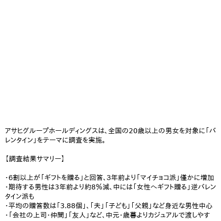
アサヒグループホールディングスは、全国の20歳以上の男女を対象に「バ
レンタイン」をテーマに調査を実施。
【調査結果サマリー】
・６割以上が「ギフトを贈る」と回答、３年前より「マイチョコ派」僅かに増加
・期待する男性は3年前より約8％減、中には「女性へギフト贈る」逆バレン
タイン派も
・平均の贈答数は「3.88個」、「夫」「子ども」「父親」など身近な男性中心
・「会社の上司・仲間」「友人」など、中元・歳暮よりカジュアルで渡しやす