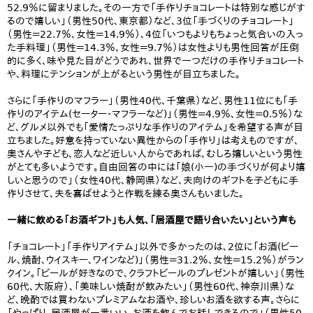
52.9％に留まりました。その一方で「手作りチョコレートは特別な感じがす
るので嬉しい」（男性50代、東京都）など、3位「手づくりのチョコレート」
（男性＝22.7％、女性＝14.9％）、4位「いつもよりもちょっと気合いの入っ
た手料理」（男性＝14.3％、女性＝9.7％）は女性よりも男性回答が圧倒
的に多く、味や見た目がどうであれ、世界で一つだけの手作りチョコレート
や、料理にテンションが上がるという男性が目立ちました。
さらに「手作りのマフラー」（男性40代、千葉県）など、男性11位にも「手
作りのアイテム(セーター・マフラーなど)」（男性＝4.9％、女性＝0.5％）な
ど、グルメ以外でも「愛情たっぷりな手作りのアイテム」を希望する声が目
立ちました。好意を持っていない異性からの「手作り」は考えものですが、
奥さんや子ども、恋人など近しい人からであれば、むしろ嬉しいという男性
がとても多いようです。自由回答の中には「娘(小一)の手づくりが何より嬉
しいと思うので」（女性40代、静岡県）など、夫向けのギフトを子どもに手
作りさせて、夫を喜ばせようと作戦を練る奥さんもいました。
一緒に飲める「お酒ギフト」も人気、「居酒屋で語り合いたい」という声も
「チョコレート」「手作りアイテム」以外で多かったのは、2位に「お酒(ビー
ル、焼酎、ウイスキー、ワインなど)」（男性＝31.2％、女性＝15.2％）がラン
クイン。「ビールが好きなので、クラフトビールのプレゼントが嬉しい」（男性
60代、大阪府）、「美味しい焼酎が飲みたい」（男性60代、神奈川県）な
ど、晩酌では買わないプレミアムなお酒や、珍しいお酒を欲する声。さらに