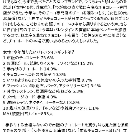
けでもなく、今まで食べたことのないブランドで、つつちょっと珍しいものを
選ぶ」（女性40代、兵庫県）、「わが家の直ぐ隣に有名なチョコレート専門
店ができた。今年は、そのチョコ専門店のチョコを贈るつもり」（女性60代、
北海道）など、世界中からチョコレートが日本にやってくるため、有名ブラン
ドはもちろん、こだわりの市販チョコートの中から選りすぐるという声。さら
に自由回答の中には「今年はバレンタインの直前に本場ベルギーを旅行
するので、お土産を兼ねてチョコレートを買う」（女性50代、神奈川県）な
ど、チョコレートの本場で買い求めるという人もいました。
女性：今年贈りたいバレンタインギフトは？
1 市販のチョコレート 75.6%
2 お酒(ビール、焼酎、ウイスキー、ワインなど) 15.2%
3 手作りのチョコレート 14.9%
4 チョコレート以外のお菓子 10.3%
5 いつもよりもちょっと気合いの入った手料理 9.7%
6 ファッション小物(財布、バッグ、アクセサリーなど) 5.4%
7 外食(レストラン、居酒屋など)をおごる 5.3%
8 メッセージカード・手紙 4.0%
9 洋服(シャツ、ネクタイ、セーターなど) 3.8%
10 趣味の道具(つり、ゴルフなど)や雑貨アイテム 1.1%
MA（複数回答）／n=853人
「手作りする余裕はないので市販のチョコレートを買う。味も見た目も保証
できるので(笑)」（女性30代、兵庫県）など、「市販チョコレート派」が目立