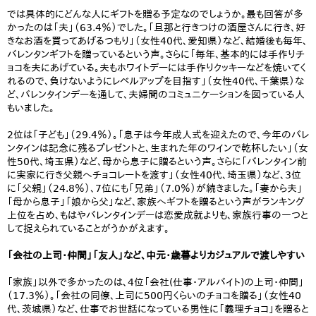
では具体的にどんな人にギフトを贈る予定なのでしょうか。最も回答が多
かったのは「夫」（63.4％）でした。「旦那と行きつけの酒屋さんに行き、好
きなお酒を買ってあげるつもり」（女性40代、愛知県）など、結婚後も毎年、
バレンタンギフトを贈っているという声。さらに「毎年、基本的には手作りチ
ョコを夫にあげている。夫もホワイトデーには手作りクッキーなどを焼いてく
れるので、負けないようにレベルアップを目指す」（女性40代、千葉県）な
ど、バレンタインデーを通して、夫婦間のコミュニケーションを図っている人
もいました。
2位は「子ども」（29.4％）。「息子は今年成人式を迎えたので、今年のバレ
ンタインは記念に残るプレゼントと、生まれた年のワインで乾杯したい」（女
性50代、埼玉県）など、母から息子に贈るという声。さらに「バレンタイン前
に実家に行き父親へチョコレートを渡す」（女性40代、埼玉県）など、3位
に「父親」（24.8％）、7位にも「兄弟」（7.0％）が続きました。「妻から夫」
「母から息子」「娘から父」など、家族へギフトを贈るという声がランキング
上位を占め、もはやバレンタインデーは恋愛成就よりも、家族行事の一つと
して捉えられていることがうかがえます。
「会社の上司・仲間」「友人」など、中元・歳暮よりカジュアルで渡しやすい
「家族」以外で多かったのは、4位「会社(仕事・アルバイト)の上司・仲間」
（17.3％）。「会社の同僚、上司に500円くらいのチョコを贈る」（女性40
代、茨城県）など、仕事でお世話になっている男性に「義理チョコ」を贈ると