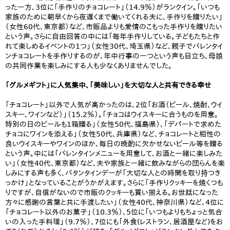
った一方、3位に「手作りのチョコレート」（14.9％）がランクイン。「いつも
家族のために朝早くから夜遅くまで働いてくれる夫に、手作りを贈りたい」
（女性60代、東京都）など、市販品よりも愛情のこもった手作りを贈りたい
という声。さらに自由回答の中には「毎年手作りしている。子どもたちと作
れて楽しめるイベントの1つ」（女性30代、埼玉県）など、親子でバレンタイ
ンチョコレートを手作りするのが、年中行事の一つという声も目立ち、母娘
の共同作業を楽しみにする人も少なくありませんでした。
「グルメギフト」に人気集中、「美味しい」を大切な人と共有できる幸せ
「チョコレート」以外で人気が高かったのは、2位「お酒（ビール、焼酎、ウイ
スキー、ワインなど）」（15.2％）。「チョコはウイスキーに合うものを用意。
特別の日のビールも1箱贈る」（女性50代、福島県）、「デパートで求めた
チョコにワインを添える」（女性50代、兵庫県）など、チョコレートと相性の
良いウイスキーやワインのほか、毎日の晩酌に欠かせないビール等を贈る
という声。中には「バレンタインメニューを用意して、お酒と一緒に楽しみた
い」（女性40代、東京都）など、夫や家族と一緒に飲みながらの団らんを楽
しみにする声も多く、バタンタインデーが「大切な人との時間を取り持つき
っかけ」となっていることがうかがえます。さらに「手作りクッキーを焼くつも
りですが、自信がないので市販のクッキーも買い揃える。お世話になった
方々に感謝の言葉と共に手渡したい」（女性40代、神奈川県）など、4位に
「チョコレート以外のお菓子」（10.3％）、5位に「いつもよりもちょっと気合
いの入った手料理」（9.7％）、7位にも「外食(レストラン、居酒屋など)をお