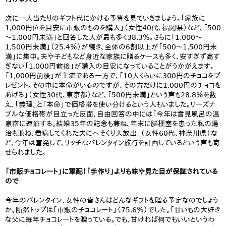
次に一人当たりのギフト代にかける予算を見ていきましょう。「家族に
1,000円位を目安に市販のものを購入」（女性40代、福岡県）など、「500
～1,000円未満」と回答した人が最も多く38.3％。さらに「1,000～
1,500円未満」（25.4％）が続き、全体の6割以上が「500～1,500円未
満」に集中。夫や子どもなど身近な家族に贈るケースも多く、安すぎず高す
ぎない「1,000円前後」が購入の目安になっていることがうかがえます。
「1,000円前後」が主流である一方で、「10人くらいに300円のチョコをプ
レゼント。その中に本命がいるのですが、その方だけに1,000円のチョコを
あげる」（女性30代、東京都）など、「500円未満」という声も28.8％を数
え、「義理」と「本命」で価格帯を使い分けるという人もいました。リーズナ
ブルな価格帯が目立った反面、自由回答の中には「今年は雪見風呂の温
泉宿に連泊する。結婚35年の記念も兼ね、年末に脳梗塞を患った私の湯
治も兼ね、看病してくれた夫にへそくり大放出」（女性60代、神奈川県）な
ど、今年は奮発して、リッチなバレンタイン旅行を計画しているという声も寄
せられました。
「市販チョコレート」に軍配！「手作り」よりも味や見た目が保証されている
ので
今年のバレンタイン、女性の皆さんはどんなギフトを贈る予定なのでしょう
か。断然トップは「市販のチョコレート」（75.6％）でした。「甘いもの大好き
な父に毎年チョコレートを贈っている。でも、甘ければ何でもいいというわ