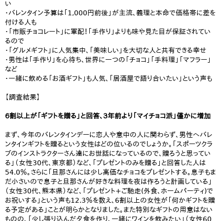
い
・バレンタイン予算は「1,000円前後」が主流、義理と本命で価格帯に差を
付ける人も
・「市販チョコレート」に軍配！「手作り」よりも味や見た目が保証されてい
るので
・「グルメギフト」に人気集中、「美味しい」を大切な人と共有できる幸せ
・男性は「手作り」を心待ち、世界に一つの「チョコ」「手料理」「マフラー」
など
・一緒に飲める「お酒ギフト」も人気、「居酒屋で語り合いたい」という声も
【調査結果】
６割以上が「ギフトを贈る」と回答、３年前より「マイチョコ派」僅かに増加
まず、今年のバレンタインデーに恋人や意中の人に関わらず、男性へバレ
ンタインギフトを贈るという女性はどの位いるのでしょうか。「スポーツクラ
ブのインストラクターさん達にお世話になっているので、贈ろうと思ってい
る」（女性30代、東京都）など、「プレゼントのみを贈る」と回答した人は
54.0％。さらに「旦那さんには少し高価なチョコをプレゼントする。息子もま
だ小さいので息子と旦那さんが好きな料理を夜は作ろうと計画している」
（女性30代、熊本県）など、「プレゼント+ご馳走(外食、ホームパーティ)で
お祝いする」という声も12.3％を数え、6割以上の女性が「何かギフトを贈
る予定がある」ことが明らかとなりました。また特別なギフトの用意はない
ものの、「少し張り込んだ夕食を作り、一緒にワインを飲みたい」（女性60