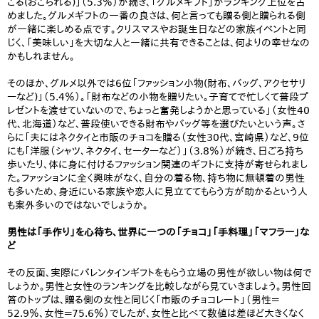
ごる(おごられる)」（5.3％）が続き、「グルメギフト」がランキング上位を占
めました。グルメギフトの一番の良さは、何と言っても贈る側と贈られる側
が一緒に楽しめる点です。クリスマスやお誕生日などの家族イベントと同
じく、「美味しい」を大切な人と一緒に共有できることは、何よりの幸せなの
かもしれません。
そのほか、グルメ以外では6位「ファッション小物(財布、バッグ、アクセサリ
ーなど)」（5.4％）。「財布などの小物を贈りたい。子育てで忙しくて普段プ
レゼントを渡せていないので、ちょっと奮発しようかと思っている」（女性40
代、北海道）など、普段使いできる財布やバッグ等を選びたいという声。さ
らに「夫にはネクタイと市販のチョコを贈る（女性30代、宮崎県）など、9位
にも「洋服（シャツ、ネクタイ、セーターなど）」（3.8％）が続き、日ごろ持ち
歩いたり、体に身に付けるファッション関連のギフトに支持が寄せられまし
た。ファッションに全く興味がなく、自分の着る物、持ち物に無頓着の男性
も多いため、身近にいる家族や恋人に見立ててもらう方が助かるという人
も案外多いのではないでしょうか。
男性は「手作り」を心待ち、世界に一つの「チョコ」「手料理」「マフラー」な
ど
その反面、実際にバレンタインギフトをもらう立場の男性が欲しい物は何で
しょうか。男性と女性のランキングを比較しながら見ていきましょう。男性回
答のトップは、贈る側の女性と同じく「市販のチョコレート」（男性＝
52.9％、女性＝75.6％）でしたが、女性と比べて数値は差ほど大きくなく