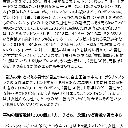
度はいかがでしょうか。「毎年、妻が私と息子に作ってくれるチョコレートケ
ーキを肴に飲みたい」（男性50代、千葉県）など、「たぶんプレゼントされ
る」と回答した人は44.9％。「バレンタインをお祝いする（プレゼントのみ、
プレゼント＋食事、食事のみ）」という女性たちの意向は7割以上を占めた
ものの、バレンタインの主役である男性たちの期待度はそう高くないことが
明らかとなりました。ちなみに2015年に実施した同調査との比較によれ
ば、「たぶんプレゼントされる」（2018年＝44.9％、2015年＝52.5％）と
いう声は3年前よりも7.6％減少する一方、「プレゼントされる見込みはな
い」（2018年＝34.6％、2015年＝29.5％）という声は5.1％増加し、今年
のバレンタインデーに対して「見込みは薄い」と悲観的に捉えている男性
が非常に多いことがうかがえます。自由回答の中には「交際期間や、新婚
当初はプレゼントを頂いていたが、今は全く無し…」（男性60代、島根県）
など、やや寂しさが滲み出る声も寄せられました。
「見込み薄」と考える男性が目立つ中で、自由回答の中には「ボウリングク
ラブの女性陣にプレゼントする」（男性60代、広島県）、「妻に日頃の感謝
を込めて好きなチョコをプレゼント」（男性60代、山形県）など、「男性から
女性へギフトを贈る」という声も寄せられました。バレンタインデーといえ
ば、「女性から男性へ」というのが一般的でしたが、昨今ではその逆パター
ンも珍しくなくなりつつあるようです。
平均の贈答数は「3.88個」、「夫」「子ども」「父親」など身近な男性中心
「バレンタインギフトを贈る」という声は6割以上を数えましたが、女性一人