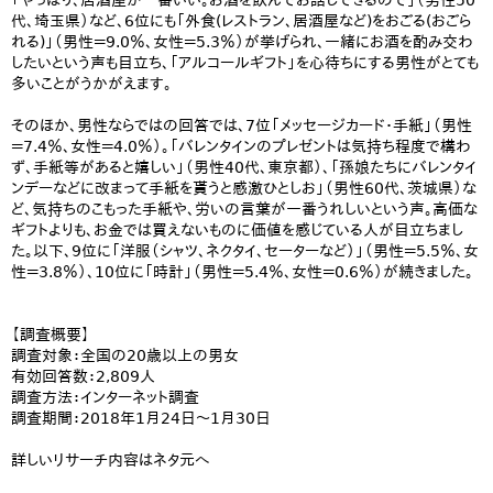
「やっぱり、居酒屋が一番いい。お酒を飲んでお話しできるので」（男性50
代、埼玉県）など、6位にも「外食(レストラン、居酒屋など)をおごる(おごら
れる)」（男性＝9.0％、女性＝5.3％）が挙げられ、一緒にお酒を酌み交わ
したいという声も目立ち、「アルコールギフト」を心待ちにする男性がとても
多いことがうかがえます。
そのほか、男性ならではの回答では、7位「メッセージカード・手紙」（男性
＝7.4％、女性＝4.0％）。「バレンタインのプレゼントは気持ち程度で構わ
ず、手紙等があると嬉しい」（男性40代、東京都）、「孫娘たちにバレンタイ
ンデーなどに改まって手紙を貰うと感激ひとしお」（男性60代、茨城県）な
ど、気持ちのこもった手紙や、労いの言葉が一番うれしいという声。高価な
ギフトよりも、お金では買えないものに価値を感じている人が目立ちまし
た。以下、9位に「洋服（シャツ、ネクタイ、セーターなど）」（男性＝5.5％、女
性＝3.8％）、10位に「時計」（男性＝5.4％、女性＝0.6％）が続きました。
【調査概要】
調査対象：全国の20歳以上の男女
有効回答数：2,809人
調査方法：インターネット調査
調査期間：2018年1月24日～1月30日
詳しいリサーチ内容はネタ元へ