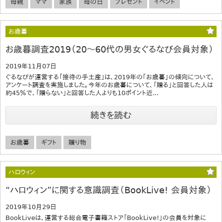
母親
ママ
家族
母の日
プレゼント
イベント
お歳暮
お歳暮調査2019（20～60代の男女ぐるなび会員対象）
2019年11月07日
ぐるなびが運営する「接待の手土産」は、2019年の｢お歳暮｣の傾向について、
アンケート調査を実施しました。今年のお歳暮について、「贈る」と回答した人は
約45％で、「贈らない」と回答した人よりも10ポイント近...
続きを読む
お歳暮
ギフト
贈り物
ハロウィン
“ハロウィン”に関する意識調査（BookLive! 会員対象）
2019年10月29日
BookLiveは、運営する総合電子書籍ストア「BookLive!」の会員を対象に