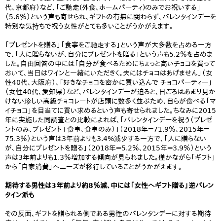
代、京都府）など、「ご馳走(外食、ホームパーティ)のみでお祝いする」
（5.6％）という声も寄せられ、ギフトの有無に関わらず、バレンタインデーを
特別な気持ちで祝う女性がとても多いことがうかがえます。
「プレゼントを贈る」「食事をご馳走する」という声が大多数を占める一方
で、「人に贈らないが、自分にプレゼントを贈る」という声も5.2％を占めま
した。自由回答の中には「自分が食べるためにちょっと高いチョコを買って
おいて、当日はワインと一緒にいただきく。夫にはチョコはあげません」（女
性40代、大阪府）、「好きなチョコを密かに買い込んで チョコパーティー」
（女性40代、愛知県）など、バレンタインデーが迫ると、日ごろはあまり見か
けない珍しい高級チョコレートが店頭に数多く並ぶため、自らが食べる「マ
イチョコ」を目当てに買い求めるという声も寄せられました。ちなみに2015
年に実施した同調査との比較によれば、「バレンタインデーを祝う（プレゼ
ントのみ、プレゼント＋食事、食事のみ）」（2018年＝71.9％、2015年＝
75.3％）という声は3年前よりも3.4%減少する一方で、「人に贈らない
が、自分にプレゼントを贈る」（2018年＝5.2％、2015年＝3.9％）という
声は3年前よりも1.3％増加する傾向が見られました。僅かながら「ギフト」
から「自家消費」へニーズが移行していることがうかがえます。
期待する男性は3年前より約8％減、中には「女性へギフト贈る」逆バレン
タイン派も
その反面、ギフトを贈られる側である男性のバレンタンデーに対する期待