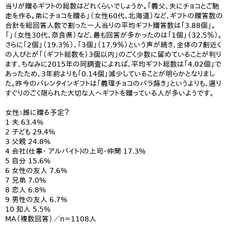
当りが贈るギフトの総数はどれくらいでしょうか。「義父、夫にチョコとご馳
走を作る。弟にチョコを贈る」（女性60代、北海道）など、ギフトの贈答数の
合計を総回答人数で割った一人当りの平均ギフト贈答数は「3.88個」。
「」（女性30代、奈良県）など、最も回答が多かったのは「1個」（32.5％）。
さらに「2個」（19.3％）、「3個」（17.9％）という声が続き、全体の7割近く
の人びとが「（ギフト総数を）3個以内」のごく少数に留めていることが判り
ます、ちなみに2015年の同調査によれば、平均ギフト総数は「4.02個」で
あったため、3年前よりも「0.14個」減少していることが明らかとなりまし
た。昨今のバレンタインギフトは「義理チョコのバラ蒔き」というよりも、選り
すぐりのごく限られた大切な人へギフトを贈っている人が多いようです。
女性：誰に贈る予定？
1 夫 63.4%
2 子ども 29.4%
3 父親 24.8%
4 会社(仕事・ アルバイト)の上司・仲間 17.3%
5 自分 15.6%
6 女性の友人 7.6%
7 兄弟 7.0%
8 恋人 6.8%
9 男性の友人 6.7%
10 知人 5.5%
MA（複数回答）／n=1108人