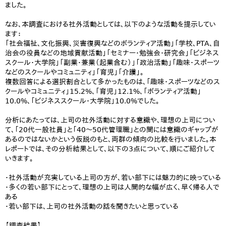
ました。
なお、本調査における社外活動としては、以下のような活動を提示してい
ます：
「社会福祉、文化振興、災害復興などのボランティア活動」「学校、PTA、自
治会の役員などの地域貢献活動」「セミナー・勉強会・研究会」「ビジネス
スクール・大学院」「副業・兼業（起業含む）」「政治活動」「趣味・スポーツ
などのスクールやコミュニティ」「育児」「介護」。
複数回答による選択割合として多かったものは、「趣味・スポーツなどのス
クールやコミュニティ」15.2%、「育児」12.1%、「ボランティア活動」
10.0%、「ビジネススクール・大学院」10.0%でした。
分析にあたっては、上司の社外活動に対する意識や、理想の上司につい
て、「20代一般社員」と「40～50代管理職」との間には意識のギャップが
あるのではないかという仮説のもと、両群の傾向の比較を行いました。本
レポートでは、その分析結果として、以下の3点について、順にご紹介して
いきます。
・社外活動が充実している上司の方が、若い部下には魅力的に映っている
・多くの若い部下にとって、理想の上司は人間的な幅が広く、早く帰る人で
ある
・若い部下は、上司の社外活動の話を聞きたいと思っている
【調査結果】