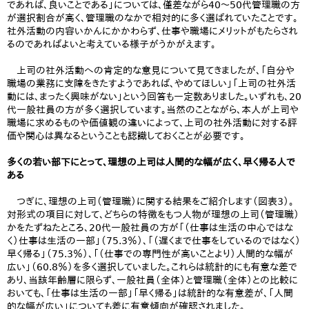
であれば、良いことである」については、僅差ながら40～50代管理職の方
が選択割合が高く、管理職のなかで相対的に多く選ばれていたことです。
社外活動の内容いかんにかかわらず、仕事や職場にメリットがもたらされ
るのであればよいと考えている様子がうかがえます。
上司の社外活動への肯定的な意見について見てきましたが、「自分や
職場の業務に支障をきたすようであれば、やめてほしい」「上司の社外活
動には、まったく興味がない」という回答も一定数ありました。いずれも、20
代一般社員の方が多く選択しています。当然のことながら、本人が上司や
職場に求めるものや価値観の違いによって、上司の社外活動に対する評
価や関心は異なるということも認識しておくことが必要です。
多くの若い部下にとって、理想の上司は人間的な幅が広く、早く帰る人で
ある
つぎに、理想の上司（管理職）に関する結果をご紹介します（図表3）。
対形式の項目に対して、どちらの特徴をもつ人物が理想の上司（管理職）
かをたずねたところ、20代一般社員の方が「（仕事は生活の中心ではな
く）仕事は生活の一部」（75.3％）、「（遅くまで仕事をしているのではなく）
早く帰る」（75.3％）、「（仕事での専門性が高いことより）人間的な幅が
広い」（60.8％）を多く選択していました。これらは統計的にも有意な差で
あり、当該年齢層に限らず、一般社員（全体）と管理職（全体）との比較に
おいても、「仕事は生活の一部」「早く帰る」は統計的な有意差が、「人間
的な幅が広い」についても差に有意傾向が確認されました。