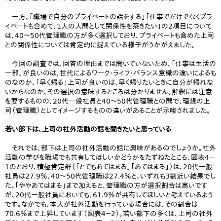
一方、「職場で自分のプライベートの話をする」「仕事でだけでなくプラ
イベートも含めて、1人の人間として関係性を築きたい」の2項目について
は、40～50代管理職の方が多く選択しており、プライベートも含めた上司
との関係性については肯定的に捉えている様子がうかがえました。
今回の調査では、回答の理由までは聞いていないため、「仕事は生活の
一部」が良いのは、世代によるワーク・ライフ・バランス意識の違いによるも
のなのか、「早く帰る」上司が良いのは、早く帰りたいときに自分が帰れな
いからなのか、その選択の意味するところは分かりません。解釈には注意
を要するものの、20代一般社員と40～50代管理職との間で、理想の上
司（管理職）としてイメージするものの違いがあることが示唆されました。
若い部下は、上司の社外活動の話を聞きたいと思っている
それでは、部下は上司の社外活動の話に興味があるのでしょうか。社外
活動の学びを職場でも共有してほしいかどうかをたずねたところ、図表4－
1のとおり、積極肯定群（「とてもあてはまる」「あてはまる」）は、20代一般
社員は27.9％、40～50代管理職は27.4％と、いずれも3割近い結果でし
た。「ややあてはまる」まで加えると、管理職の方が選択割合は高いです
が、20代一般社員においても、61.9％が共有してほしいと考えているよう
です。なかでも、本人が社外活動を行っている場合には、その割合は
70.6％まで上昇しています（図表4－2）。若い部下の多くは、上司の社外