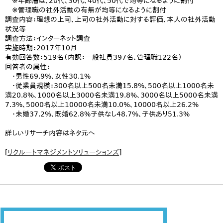
※年齢層は、20代、30代、40代、50代で均等になるように割付
※管理職の社外活動の有無が均等になるように割付
調査内容：理想の上司、上司の社外活動に対する評価、本人の社外活動
状況等
調査方法：インターネット調査
実施時期：2017年10月
有効回答数：519名（内訳：一般社員397名、管理職122名）
回答者の属性：
・男性69.9%、女性30.1%
・従業員規模：300名以上500名未満15.8%、500名以上1000名未
満20.8%、1000名以上3000名未満19.8%、3000名以上5000名未満
7.3%、5000名以上10000名未満10.0%、10000名以上26.2%
・未婚37.2%、既婚62.8%子供なし48.7%、子供あり51.3%
詳しいリサーチ内容はネタ元へ
[
リクルートマネジメントソリューションズ
]