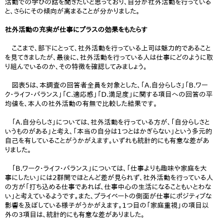
活動での学びの話を聞きたいと思っており、自分が社外活動を行っている
と、さらにその傾向が高まることが分かりました。
社外活動の充実が仕事にプラスの効果をもたらす
ここまで、部下にとって、社外活動を行っている上司は魅力的であること
を見てきましたが、最後に、社外活動を行っている人は仕事にどのように取
り組んでいるのか、その特徴を確認してみましょう。
図表5は、本調査の回答者全員を対象とした、「A.自分らしさ」「B.ワー
ク・ライフ・バランス」「C.適応感」「D.満足度」に関する項目への回答の平
均値を、本人の社外活動の有無で比較した結果です。
「A.自分らしさ」については、社外活動を行っている方が、「自分らしさと
いうものがある」と考え、「本当の自分は1つとはかぎらない」という多元的
自己を有していることがうかがえます。いずれも統計的にも有意な差があ
りました。
「B.ワーク・ライフ・バランス」については、「仕事よりも趣味や家庭を大
事にしたい」には2群間でほとんど差が見られず、社外活動を行っている人
の方が「打ち込める仕事であれば、仕事中心の生活になることもいとわな
い」と考えているようです。また、プライベートの側面が仕事にポジティブな
影響を及ぼしている様子がうかがえます。1つ目の「家庭重視」の項目以
外の3項目は、統計的にも有意な差がありました。