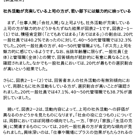
社外活動が充実している上司の方が、若い部下には魅力的に映っている
まず、「仕事人間」「会社人間」な上司よりも、社外活動が充実している
上司の方が魅力的かどうかをたずねた結果が図表2－1です。図表2－1－
（1）では、積極肯定群（「とてもあてはまる」「あてはまる」）の割合は、20代
一般社員では40.2％であったのに対して、40～50代管理職では32.3％
でした。20代一般社員の方が、40～50代管理職よりも、「ボス充」上司を
魅力的に感じているようです。なお、当該年齢層に限らず、一般社員（全
体）と管理職（全体）との間で、回答傾向が統計的に有意に異なることも
確認されました。なかでも一般社員においては、20代が最もその選択割合
が高いという結果でした。
さらに、図表2－1－（2）では、回答者本人の社外活動の有無別傾向にお
いて、両群ともに社外活動をしている方が、選択割合が高いことが確認さ
れました。20代一般社員では47.1％、40～50代管理職でも38.7％が選
択していました。
続いて、図表2－2は、活動内容によって、上司の社外活動への評価が
異なるのかどうかを見たものになります。「社会の役に立つもの」について
は、両群においてほぼ同様の傾向でした。一方、「学び」「家族」「生活の充
実」に関連するものについては、20代一般社員の方が肯定的な傾向が見
られました。興味深いのは、「仕事や職場にプラスの効果がもたらされるの