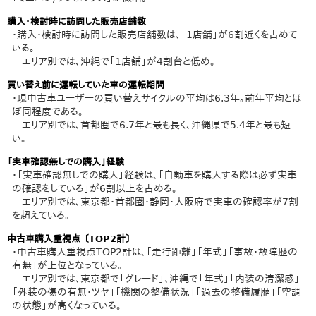
購入・検討時に訪問した販売店舗数
・購入・検討時に訪問した販売店舗数は、「1店舗」が6割近くを占めて
いる。
エリア別では、沖縄で「1店舗」が4割台と低め。
買い替え前に運転していた車の運転期間
・現中古車ユーザーの買い替えサイクルの平均は6.3年。前年平均とほ
ぼ同程度である。
エリア別では、首都圏で6.7年と最も長く、沖縄県で5.4年と最も短
い。
「実車確認無しでの購入」経験
・「実車確認無しでの購入」経験は、「自動車を購入する際は必ず実車
の確認をしている」が6割以上を占める。
エリア別では、東京都・首都圏・静岡・大阪府で実車の確認率が7割
を超えている。
中古車購入重視点 〔TOP2計〕
・中古車購入重視点TOP2計は、「走行距離」「年式」「事故・故障歴の
有無」が上位となっている。
エリア別では、東京都で「グレード」、沖縄で「年式」「内装の清潔感」
「外装の傷の有無・ツヤ」「機関の整備状況」「過去の整備履歴」「空調
の状態」が高くなっている。