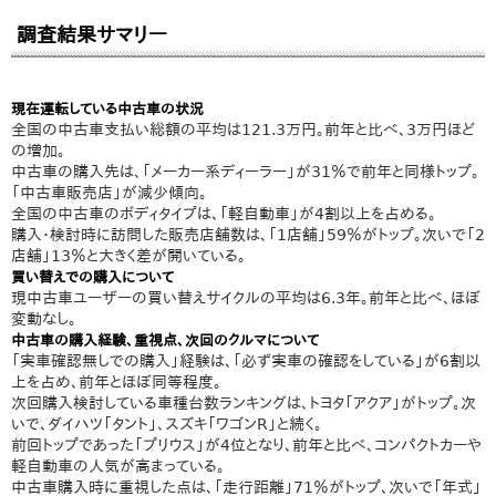
調査結果サマリー
現在運転している中古車の状況
全国の中古車支払い総額の平均は121.3万円。前年と比べ、3万円ほど
の増加。
中古車の購入先は、「メーカー系ディーラー」が31％で前年と同様トップ。
「中古車販売店」が減少傾向。
全国の中古車のボディタイプは、「軽自動車」が4割以上を占める。
購入・検討時に訪問した販売店舗数は、「1店舗」59％がトップ。次いで「2
店舗」13％と大きく差が開いている。
買い替えでの購入について
現中古車ユーザーの買い替えサイクルの平均は6.3年。前年と比べ、ほぼ
変動なし。
中古車の購入経験、重視点、次回のクルマについて
「実車確認無しでの購入」経験は、「必ず実車の確認をしている」が6割以
上を占め、前年とほぼ同等程度。
次回購入検討している車種台数ランキングは、トヨタ「アクア」がトップ。次
いで、ダイハツ「タント」、スズキ「ワゴンR」と続く。
前回トップであった「プリウス」が4位となり、前年と比べ、コンパクトカーや
軽自動車の人気が高まっている。
中古車購入時に重視した点は、「走行距離」71％がトップ、次いで「年式」