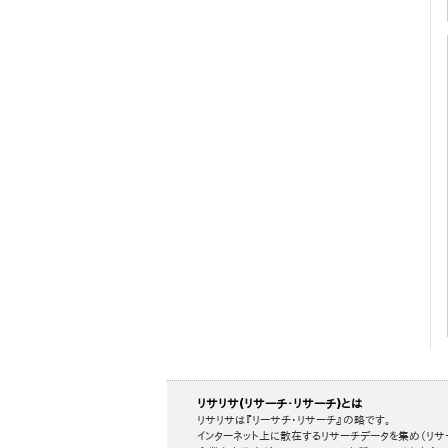
リサリサ(リサーチ・リサーチ)とは
リサリサは『リーサチ・リサーチ』の略です。
インターネット上に散在するリサーチデータを集め（リサ