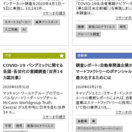
インターネット調査を2020年4月1日～
「COVID-19生活者意識ナビゲー
5日に実施し、10,241件...
（第1回日米比較編）」を実施しまし
本調査は...
リサーチの続き
リサーチの
スマートスピーカー
音声アシスタント
健康
新型コロナウイルス
病気
人工知能
AI
グローバル調査
不安
自動車
COVID-19 パンデミックに関する
調査レポート：自動車関連企業
各国・各世代の意識調査（世界14
マートファクトリーのポテンシャ
カ国対象）
最大化するためには
2020年03月31日
2020年03月27日
マッキャン・ワールドグループのグロー
キャップジェミニ・リサーチ・インステ
バルなソートリーダーシップチーム
ュートの最新レポートによれば、自
McCann Worldgroup Truth
産業はスマートファクトリーの採用
Central が3月中旬に日本を含む世界
いて他の業界よりも...
14 ヵ...
リサーチの
リサーチの続き
自動車
車
不安
病気
新型コロナウイルス
デジタルトランスフォーメーション