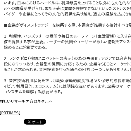
います。日本におけるハードルは、利用頻度を上げること以外にも文化的
とへの躊躇が挙げられ、また正確に質問を理解できないといったストレスを
バイダーや企業にとってその文化的認識を乗り越え、過去の経験を払拭させ
■企業がボイスストラテジーを構築する際、本調査が推奨する検討すべき
1. 利便性: ハンズフリーの瞬間や毎日のルーティーン（生活習慣）に入
値を提供する事が重要。ユーザーの質問やユーザーが欲しい情報をアシス
始めることが重要である。
2. ランク ゼロ（強調スニペットへの表示）の為の最適化: アジアでは
段になりつつあり、会話型の質問に対応するため、企業はSEOとマーケット
ることが求められる。音声検索を行った場合の回答は一つしかありません
3. 音声技術利用状況を正しく理解(躍動的成長市場 VS 保守的成長市
イビア、利用目的、エコシステム）には明確な違いがあります。企業のマー
コシステムを理解する必要がある。
詳しいリサーチ内容はネタ元へ
[
PRTIMES
]