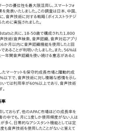
ネットワークの優位性を最大限活用し、スマートフォ
を発表いたしました。この調査は日本、中国、
象に、音声技術に対する戦略（ボイスストラテジ
るために実施されました。
tatsと共に、18-50歳で構成された1,800
音声技術(音声検索、音声認識、音声対応アプリ
去6か月以内に音声認識機能を使用したと回
ルであることが判明いたしました。また、56%は
先一年間音声認識を使い続ける意志があると
を実施したマーケットを保守的成長市場と躍動的成
0%以下で、音声技術に対し複雑な感情を示し
おいては利用率が60%以上であり、音声技術
す。
長率
しておらず、他のAPAC市場ほどの成長率を
者の中でも、月に1度しか使用頻度がない人は
が多く、日常的なアシスタント機能としては定
一度も音声技術を使用したことがないと答えて