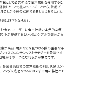
な背景として公共の場で音声技術を使用するこ
経験したことも重なっていることから、技術プロ
ることが今後の課題であると言えるでしょう。
要素は以下となります。
り込む事で、ユーザーに音声技術の本質的な価
タントが提供するといったシンプルな部分から
音声検索が商品・場所などを見つける際の重要な手
プレイスのコンテンツストラテジーを最適化す
。自社がその一つになれるかが重要です。
場): 各国各地域での音声技術の利用状況（ビヘ
ケティングを成功させるにはまず市場の特性とエ