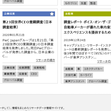
グローバル調査
ものづくり
生産
製造
スマートファクトリー
グローバル調査
企業経営
自動車
第23回世界CEO意識調査（日本
調査レポート ボイス・オン・ザ・ゴ
調査結果）
自動車メーカーが優れた車内音
エクスペリエンスを提供するた
2020年01月21日
PwC Japanグループは1月21日、「第
2019年12月24日
23回世界CEO意識調査」の日本調査
キャップジェミニ・リサーチ・インステ
結果を発表しました。同日PwCグロー
ュートは最新調査レポートを発表し
バルが発表した調査から、日本企業の
後3年間でほぼすべて（95％）のド
C...
バーが音声アシスタン...
リサーチの続き
リサーチの
企業経営
経営課題
経営戦略
自動車
車
コネクテッドカー
事業環境
経営者
CEO
次世代車
カーライフ
グローバル調査
音声アシスタント
グローバル調査
ーチして）、情報をまとめたリサーチデータ情報サイトです。