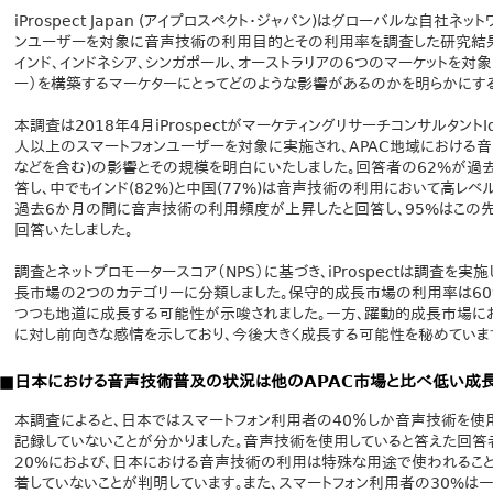
iProspect Japan (アイプロスペクト・ジャパン)はグローバルな自社
ンユーザーを対象に音声技術の利用目的とその利用率を調査した研究結果
インド、インドネシア、シンガポール、オーストラリアの6つのマーケットを対
ー）を構築するマーケターにとってどのような影響があるのかを明らかにす
本調査は2018年4月iProspectがマーケティングリサーチコンサルタントIds
人以上のスマートフォンユーザーを対象に実施され、APAC地域における
などを含む)の影響とその規模を明白にいたしました。回答者の62%が過
答し、中でもインド(82%)と中国(77%)は音声技術の利用において高レベ
過去6か月の間に音声技術の利用頻度が上昇したと回答し、95%はこの
回答いたしました。
調査とネットプロモータースコア（NPS）に基づき、iProspectは調査
長市場の2つのカテゴリーに分類しました。保守的成長市場の利用率は6
つつも地道に成長する可能性が示唆されました。一方、躍動的成長市場に
に対し前向きな感情を示しており、今後大きく成長する可能性を秘めていま
■日本における音声技術普及の状況は他のAPAC市場と比べ低い成
本調査によると、日本ではスマートフォン利用者の40％しか音声技術を使用
記録していないことが分かりました。音声技術を使用していると答えた回答
20%におよび、日本における音声技術の利用は特殊な用途で使われること
着していないことが判明しています。また、スマートフォン利用者の30%は