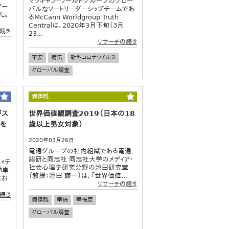
マッキャン・ワールドグループのグロー
ター
バルなソートリーダーシップチームであ
た。
るMcCann Worldgroup Truth
Centralは、2020年3月下旬（３月
続き
23...
リサーチの続き
不安
病気
新型コロナウイルス
グローバル調査
価値観
がス
世界価値観調査2019（日本の18
ルを
歳以上男女対象）
2020年03月26日
電通グループの社内組織である電通
総研と同志社 同志社大学のメディア・
ィテ
社会心理学研究分野の池田研究室
動車
（教授：池田 謙一）は、「世界価値...
にお
リサーチの続き
続き
価値観
幸福
幸福度
グローバル調査