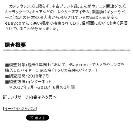
カメラやレンズに限らず、中古ブランド品、まんがやアニメ関連グッズ、
キャラクターフィギュアなどのコレクターズアイテム、楽器類（ギターやベ
ース）などの日本の出店者から出品されている製品は人気が高く、
eBay.comにて高い頻度で検索されており、信頼面においても高く評価
されていることが分かりました。
調査概要
■調査対象：過去1年間＊において、eBay.com上でカメラやレンズを
購入したバイヤー1,665名（アメリカ在住のバイヤー）
■調査期間：2018年7月
■調査方法：インターネット
＊2017年7月～2018年6月の1年間
詳しいリサーチ内容はネタ元へ
[
イーベイ・ジャパン
]