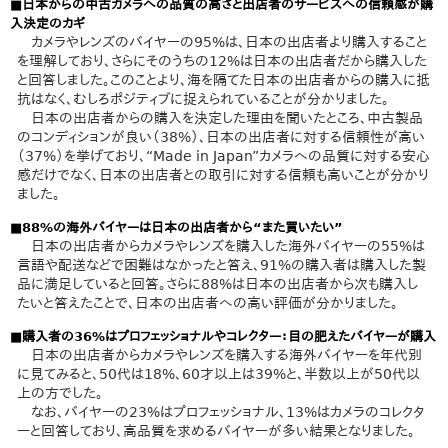
■日本からの中古カメラへの品質の高さと出店者のサービスへの信頼感が購
入決定のカギ
カメラやレンズのバイヤーの95%は、日本の出店者より購入すること
を理解しており、さらにそのうちの12%は日本の出店者だから購入した
と回答しました。このことより、海を隔てた日本の出店者からの購入に抵
抗はなく、むしろポジティブに捉えられていることが分かりました。
日本の出店者からの購入を決定した理由を聞いたところ、中古製品
のコンディションが良い（38%）、日本の出店者に対する信頼性が高い
（37%）を挙げており、“Made in Japan”カメラへの品質に対する安心
感だけでなく、日本の出店者との取引に対する信頼も高いことが分かり
ました。
■88%の海外バイヤーは日本の出店者から“また買いたい”
日本の出店者からカメラやレンズを購入した海外バイヤーの55%は
言語や配送などで困難はなかったと答え、91%の購入者は購入した製
品に満足していると回答。さらに88%は日本の出店者から次も購入し
たいと答えたことで、日本の出店者への高い評価が分かりました。
■購入者の36%はプロフェッショナルやコレクター：目の肥えたバイヤーが購入
日本の出店者からカメラやレンズを購入する海外バイヤーを年代別
に見てみると、50代は18%、60才以上は39%と、半数以上が50代以
上の方でした。
なお、バイヤーの23%はプロフェッショナル、13%はカメラのコレクタ
ーと回答しており、高品質を求めるバイヤーが多い結果となりました。