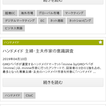
続きを読む
越境EC
海外市場
グローバル市場
マーケティング
デジタルマーケティング
EC
ネット通販
ネットショッピング
ビジネス英語
ハンドメイド
ハンドメイド 主婦・主夫作家の意識調査
2019年04月10日
GMOペパボが運営するハンドメイドマーケット「minne byGMOペパボ
（minne）」は、minne作家に行ったアンケートで、回答者の3分の1強を占め、
最多となった専業主婦・主夫のハンドメイド作家を対象に「ハンドメイド ...
続きを読む
ハンドメイド
CtoC