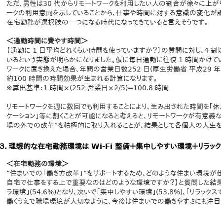
ただ、男性は30 代からリモートワークを利用したい人の割合が徐々に上がり
ークの利用意向を示していることから、仕事や時間に対する意識の変化が読
在宅勤務が選択肢の一つになる時代になってきていると言えそうです。
＜通勤時間に費やす時間＞
【通勤に 1 日平均どれくらい時間を使っていますか？】の質問に対し、4 
いるという実態が明らかになりました。仮に毎日通勤に往復 1 時間かけてい
ワークに置き換えた場合、年間の営業日数252 日(厚生労働省 平成29 
約100 時間の時間効果が生まれる計算になります。
※算出基準：1 時間×(252 営業日×2/5)＝100.8 時間
リモートワークを週に数回でも利用することにより、生み出された時間を｢休息
ケーション｣等に割くことが可能になると考えると、リモートワークが有意義
場の外での改革”を積極的に取り入れることが、結果として各個人の人生を
３．理想的な在宅勤務環境は Wi-Fi 整備＋集中しやすい環境＋リラッ
＜在宅勤務の環境＞
“住まいでの「働き方改革」”をサポートするため、どのような住まい環境が
自宅で仕事をする上で重要なのはどのような環境ですか？】と質問した結果
ラ環境｣(54.6%)となり、次いで｢集中しやすい環境｣(53.8%)、｢リラック
働くうえで職場環境が大切なように、今後は住まいでの働きやすさにも注目