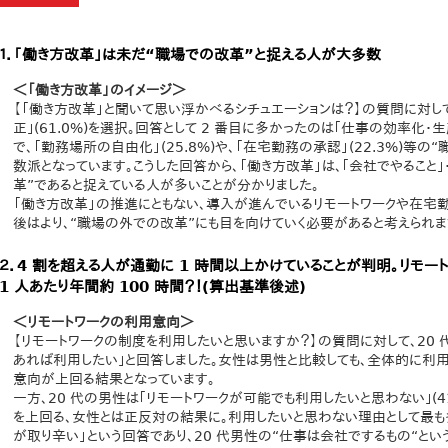
１．｢働き方改革｣は未だ“職場での改革”と捉える人が大多数
＜「働き方改革」のイメージ＞
【「働き方改革」と聞いて思い浮かべるシチュエーションは？】の質問に対し
正｣(61.0%)を選択。回答として 2 番目に多かったのは｢仕事の効率化・生
で、「勤務場所の自由化」(25.8%)や、「在宅勤務の承認」(22.3%)等
数派となっています。こうした回答から、「働き方改革」は、｢会社でやること｣
革”であると捉えている人が多いことが分かりました。
「働き方改革」の推進にともない、導入が進んでいるリモートワークや在宅
後はより、“職場の外での改革”にも目を向けていく必要があると考えられま
２．4 割を超える人が通勤に 1 時間以上かけていることが判明。リモー
1 人あたり年間約 100 時間？！(算出基準後述)
＜リモートワークの利用意向＞
【リモートワークの制度を利用したいと思いますか？】の質問に対して、20 代
あれば利用したい｣と回答しました。女性は男性と比較しても、全体的に利用
意向が上回る結果となっています。
一方、20 代の男性は｢リモートワークが可能でも利用したいと思わない｣(41.
を上回る、女性とは正反対の結果に。利用したいと思わない理由として最も
が取り辛い」という回答であり、20 代男性の“仕事は会社でするもの“とい