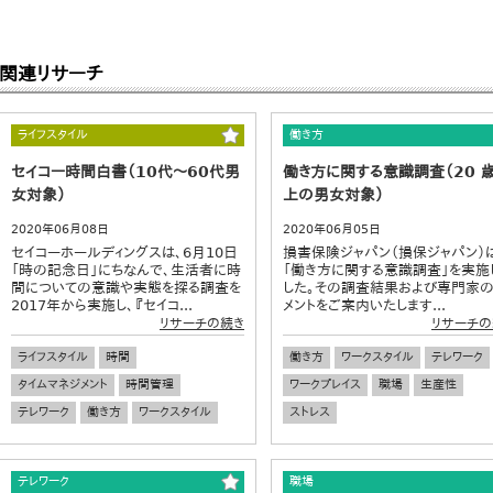
関連リサーチ
ライフスタイル
働き方
セイコー時間白書（10代～60代男
働き方に関する意識調査（20 
女対象）
上の男女対象）
2020年06月08日
2020年06月05日
セイコーホールディングスは、6月10日
損害保険ジャパン（損保ジャパン）
「時の記念日」にちなんで、生活者に時
「働き方に関する意識調査」を実施
間についての意識や実態を探る調査を
した。その調査結果および専門家
2017年から実施し、『セイコ...
メントをご案内いたします...
リサーチの続き
リサーチの
ライフスタイル
時間
働き方
ワークスタイル
テレワーク
タイムマネジメント
時間管理
ワークプレイス
職場
生産性
テレワーク
働き方
ワークスタイル
ストレス
テレワーク
職場