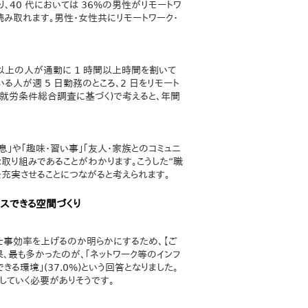
、40 代においては 36%の男性がリモートワ
み取れます。男性・女性共にリモートワーク・
割以上の人が通勤に 1 時間以上時間を割いて
る人が週 5 日勤務のところ、2 日をリモート
年就労条件総合調査に基づく)で考えると、年間
｣や｢趣味・習い事｣｢友人・家族とのコミュニ
な取り組みであることがわかります。こうした“職
充実させることにつながると考えられます。
クスできる空間づくり
仕事効率を上げるのか明らかにするため、【ご
、最も多かったのが、｢ネットワーク等のインフ
スできる環境｣(37.0%)という回答となりました。
していく必要がありそうです。