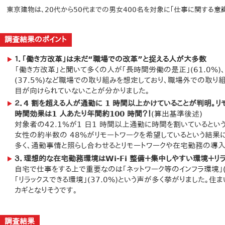
東京建物は、20代から50代までの男女400名を対象に｢仕事に関する意
調査結果のポイント
１．｢働き方改革｣は未だ“職場での改革”と捉える人が大多数
「働き方改革」と聞いて多くの人が｢長時間労働の是正｣(61.0%
(37.5%)など職場での取り組みを想定しており、職場外での取り
目が向けられていないことが分かりました。
２．4 割を超える人が通勤に 1 時間以上かけていることが判明。リ
時間効果は1 人あたり年間約100 時間？！
(算出基準後述)
対象者の42.1%が1 日1 時間以上通勤に時間を割いているという
女性の約半数の 48%がリモートワークを希望しているという結果
多く、通勤事情と照らし合わせるとリモートワークや在宅勤務の導入
３．理想的な在宅勤務環境はWi-Fi 整備＋集中しやすい環境＋リ
自宅で仕事をする上で重要なのは｢ネットワーク等のインフラ環境｣(54
｢リラックスできる環境｣(37.0%)という声が多く挙がりました。
カギとなりそうです。
調査結果