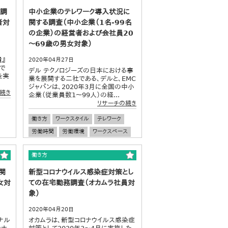
の調
中小企業のテレワーク導入状況に
者対
関する調査（中小企業（1名-99名
の企業）の経営者および会社員20
～69歳の男女対象）
遣』
2020年04月27日
で
デル テクノロジーズの日本における事
を実
業を展開する二社である、デルと、EMC
ジャパンは、2020年3月に全国の中小
続き
企業（従業員数1～99人）の経...
リサーチの続き
働き方
ワークスタイル
テレワーク
労働時間
労働環境
ワークスペース
中小企業
企業経営
働き方
関
新型コロナウイルス感染症対策とし
女対
ての在宅勤務調査（オカムラ社員対
象）
2020年04月20日
ナル
オカムラは、新型コロナウイルス感染症