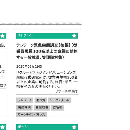
テレワーク
歳以
テレワーク緊急実態調査【後編】（従
業員規模300名以上の企業に勤務
する一般社員、管理職対象）
は、
2020年05月19日
しま
リクルートマネジメントソリューションズ
のコ
組織行動研究所は、従業員規模300名
以上の企業に勤務する、終日・半日・一
続き
部業務のみの少なくともい...
リサーチの続き
テレワーク
働き方
ワークスタイル
労働時間
労働環境
管理職
ワークライフバランス
働き方