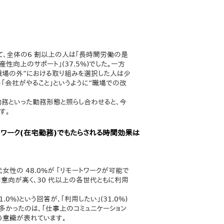
て、全体の6 割以上の人は｢長時間労働の是
産性向上のサポート｣(37.5%)でした。一方
の“職場の外”における取り組みを選択した人は少
・｢会社がやること｣というように“職場での改
勤務といった勤務形態と照らし合わせると、今
す。
トワーク(在宅勤務)でもたらされる時間効果は
女性の 48.0%が ｢リモートワークが可能で
意向が高く、30 代以上の各世代ともに利用
0%)という回答が、｢利用したい｣(31.0%)
多かったのは、「仕事上のコミュニケーション
う意識が表れています。