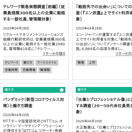
テレワーク緊急実態調査【前編】（従
「勤務先での出会い」について
業員規模300名以上の企業に勤務
査（『エン派遣』上でサイト利用
する一般社員、管理職対象）
象）
2020年04月28日
2020年04月28日
リクルートマネジメントソリューションズ
エン・ジャパンが運営する『エン派
組織行動研究所は、従業員規模300名
上でサイト利用者を対象に「勤務先
以上の企業に勤務する一般社員2040
の出会い」についてアンケート調査
名、管理職618名に「テレワー...
施。6,864名の回答を得まし...
リサーチの続き
リサーチの
テレワーク
働き方
ワークスタイル
職場
上司
労働時間
労働環境
管理職
働き方
働き方
パンデミック（新型コロナウイルス対
「仕事とプロフェッショナル像」に
策）と働き方調査
する調査（20～50代会社員男
象）
2020年04月20日
ＮＴＴデータ経営研究所とＮＴＴコム オ
2020年04月20日
ンライン・マーケティング・ソリューション
大正製薬は、「仕事とプロフェッショ
が提供する「NTTコム リサーチ」登録