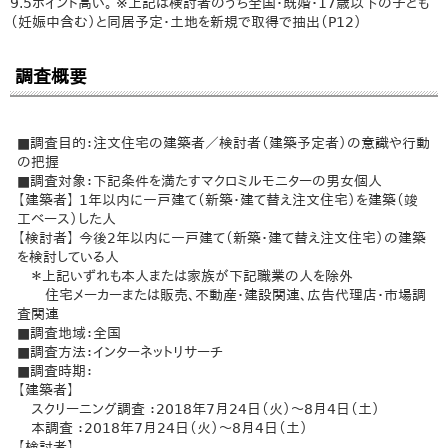
9.5ポイント高い。 ※上記は検討者のうち全国・既婚・17歳以下の子ども
（妊娠中含む）と同居予定・土地を新規で取得で抽出（P12）
調査概要
■調査目的：注文住宅の建築者／検討者（建築予定者）の意識や行動
の把握
■調査対象：下記条件を満たすマクロミルモニターの男女個人
【建築者】 1年以内に一戸建て（新築・建て替え注文住宅）を建築（竣
工ベース）した人
【検討者】 今後2年以内に一戸建て（新築・建て替え注文住宅）の建築
を検討している人
＊上記いずれも本人または家族が下記職業の人を除外
住宅メーカーまたは販売、不動産・建設関連、広告代理店・市場調
査関連
■調査地域：全国
■調査方法：インターネットリサーチ
■調査時期：
【建築者】
スクリーニング調査 ：2018年7月24日（火）～8月4日（土）
本調査 ：2018年7月24日（火）～8月4日（土）
【検討者】