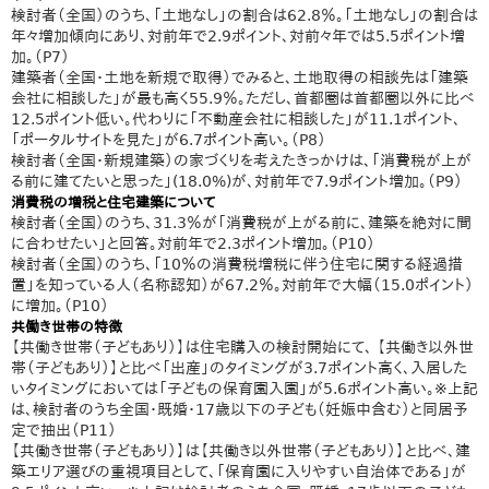
検討者（全国）のうち、「土地なし」の割合は62.8％。「土地なし」の割合は
年々増加傾向にあり、対前年で2.9ポイント、対前々年では5.5ポイント増
加。（P7）
建築者（全国・土地を新規で取得）でみると、土地取得の相談先は「建築
会社に相談した」が最も高く55.9％。ただし、首都圏は首都圏以外に比べ
12.5ポイント低い。代わりに「不動産会社に相談した」が11.1ポイント、
「ポータルサイトを見た」が6.7ポイント高い。（P8）
検討者（全国・新規建築）の家づくりを考えたきっかけは、「消費税が上が
る前に建てたいと思った」(18.0%)が、対前年で7.9ポイント増加。（P9）
消費税の増税と住宅建築について
検討者（全国）のうち、31.3％が「消費税が上がる前に、建築を絶対に間
に合わせたい」と回答。対前年で2.3ポイント増加。（P10）
検討者（全国）のうち、「10％の消費税増税に伴う住宅に関する経過措
置」を知っている人（名称認知）が67.2％。対前年で大幅（15.0ポイント）
に増加。（P10）
共働き世帯の特徴
【共働き世帯（子どもあり）】は住宅購入の検討開始にて、 【共働き以外世
帯（子どもあり）】と比べ「出産」のタイミングが3.7ポイント高く、入居した
いタイミングにおいては「子どもの保育園入園」が5.6ポイント高い。※上記
は、検討者のうち全国・既婚・17歳以下の子ども（妊娠中含む）と同居予
定で抽出（P11）
【共働き世帯（子どもあり）】は【共働き以外世帯（子どもあり）】と比べ、建
築エリア選びの重視項目として、「保育園に入りやすい自治体である」が