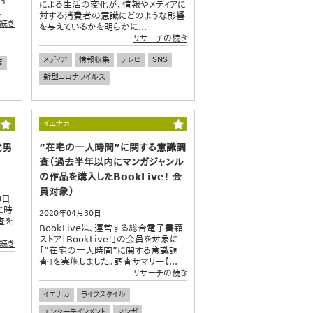
ヤイ
による生活の変化が、情報やメディアに
.
対する消費者の意識にどのような影響
続き
を与えているかを明らかに...
リサーチの続き
メディア
情報収集
テレビ
SNS
店
新型コロナウイルス
イエナカ
代男
”在宅の一人時間”に関する意識調
査（過去半年以内にマンガジャンル
の作品を購入したBookLive! 会
員対象）
0日
に時
2020年04月30日
査を
BookLiveは、運営する総合電子書籍
ストア「BookLive!」の会員を対象に
続き
「”在宅の一人時間”に関する意識調
査」を実施しました。調査サマリー【...
リサーチの続き
イエナカ
ライフスタイル
エンターテインメント
マンガ