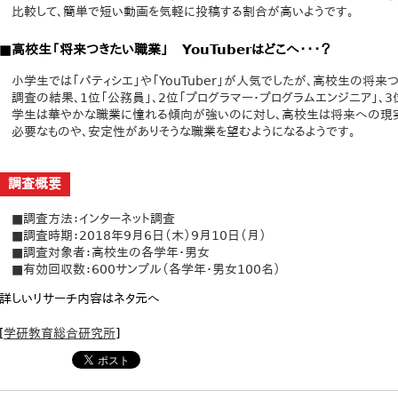
比較して、簡単で短い動画を気軽に投稿する割合が高いようです。
■高校生「将来つきたい職業」 YouTuberはどこへ・・・？
小学生では「パティシエ」や「YouTuber」が人気でしたが、高校生の将
調査の結果、1位「公務員」、2位「プログラマー・プログラムエンジニア」、3
学生は華やかな職業に憧れる傾向が強いのに対し、高校生は将来への現実
必要なものや、安定性がありそうな職業を望むようになるようです。
調査概要
■調査方法：インターネット調査
■調査時期：2018年9月6日（木）9月10日（月）
■調査対象者：高校生の各学年・男女
■有効回収数：600サンプル（各学年・男女100名）
詳しいリサーチ内容はネタ元へ
[
学研教育総合研究所
]