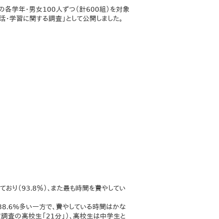
各学年・男女100人ずつ（計600組）を対象
活・学習に関する調査」として公開しました。
り（93.8％）、また最も時間を費やしてい
38.6%多い一方で、費やしている時間はかな
度調査の高校生「21分」）、高校生は中学生と