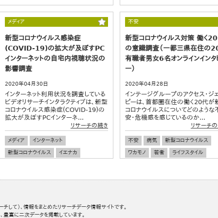
メディア
不安
新型コロナウイルス感染症
新型コロナウイルス対策 働く2
(COVID-19)の拡大が及ぼすPC
の意識調査（一都三県在住の2
インターネットの自宅内視聴状況の
有職者男女6名オンラインインタ
影響調査
ー）
2020年04月30日
2020年04月28日
インターネット利用状況を調査している
インテージグループのアクセス・ジ
ビデオリサーチインタラクティブは、新型
ピーは、首都圏在住の働く20代が
コロナウイルス感染症(COVID-19)の
コロナウイルスについてどのような
拡大が及ぼすPCインターネ...
安・危機感を感じているのか...
リサーチの続き
リサーチの
メディア
インターネット
不安
病気
新型コロナウイルス
新型コロナウイルス
イエナカ
ワカモノ
若者
ライフスタイル
ーチして）、情報をまとめたリサーチデータ情報サイトです。
、豊富に二次データを掲載しています。