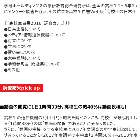
学研ホールディングスの学研教育総合研究所は、全国の高校生1～3年生の
にアンケート調査を行い、その結果を高校生白書Web版「高校生の日常生
《「高校生白書2018」調査カテゴリ》
●日常生活について
●メディア・情報通信機器について
●将来について
●学習について
●習い事について
●大学受験について
●学習参考書・問題集について
●その他
調査結果pick up
■動画の閲覧に1日1時間33分。高校生の約40％は動画投稿も！
高校生の通信機器の利用目的と時間を調べたところ、高校生が最も利用してお
る（1時間33分）のは「動画の閲覧」であることが分かりました。
さらに、「動画の投稿」をする高校生は2017年度調査の中学生と比較して
り減っていることから（2017年度調査の中学生「1時間58分」→2018年