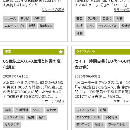
と情報に対する意識調査（2021年）」
『SHIBUYA109 lab.（読み：シブ
を実施しました。インター...
チマルキューラボ）』と、「Tカード」..
リサーチの続き
リサーチの
ニュース
テレビ
メディア
若者
ワカモノ
Z世代
食事
ニュースアプリ
新聞
情報収集
料理
SNS
ライフスタイル
飲食
外食
健康
ライフスタイル
65歳以上の方の生活と体調の変
セイコー時間白書（10代～60
化調査
女対象）
2020年07月13日
2020年06月08日
オムロン ヘルスケアは、65歳から85歳
セイコーホールディングスは、6月1
の男女1,000人を対象に、「65歳以上
「時の記念日」にちなんで、生活者
の高齢者1000人に聞いた"withコロ
間についての意識や実態を探る調
ナ"実態調査」をおこないました。...
2017年から実施し、『セイコ...
リサーチの続き
リサーチの
健康
生活習慣
シニア
高齢者
ライフスタイル
時間
ライフスタイル
疲労
疲れ
タイムマネジメント
時間管理
セルフケア
テレワーク
働き方
ワークスタイル