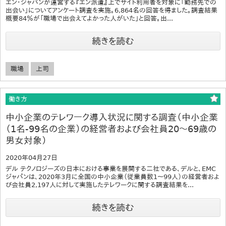
エン・ジャパンが運営する『エン派遣』上でサイト利用者を対象に「勤務先での
出会い」についてアンケート調査を実施。6,864名の回答を得ました。調査結果
概要84％が「職場で出会えてよかった人がいた」と回答。出...
続きを読む
職場
上司
働き方
中小企業のテレワーク導入状況に関する調査（中小企業
（1名-99名の企業）の経営者および会社員20～69歳の
男女対象）
2020年04月27日
デル テクノロジーズの日本における事業を展開する二社である、デルと、EMC
ジャパンは、2020年3月に全国の中小企業（従業員数1～99人）の経営者およ
び会社員2,197人に対して実施したテレワークに関する調査結果を...
続きを読む