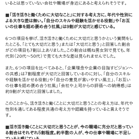
いるとは思っていない会社や職場が身近にあると考えられそうです。
■「活き活きと働くために大切なこと」に対する考え方に、年代や性別に
よる大きな差は無い。「自分のスキルや経験を活かせる役割」や「お互
いの仕事を認め褒め合う社風」は９割が大切だと感じている。
6つの項目を挙げ、活き活きと働くために大切だと思うかという質問をし
たところ、「とても大切だと思う」または「大切だと思う」と回答した割合
がどの項目も7割以上ありました。この割合は概ね男女別で見ても、年
代別（20代〜50代）で見ても大きな差は見られませんでした。
また、6つの項目を比べてみると、「企業理念や企業の目指すビジョンへ
の共感」は７割程度が大切だと回答しているのに対し、「自分のスキル
や経験を活かせる役割」や「自分の意見が言いやすい風土」、「お互い
の仕事を認め褒め合う社風」「会社や上司からの評価への納得感」は
約９割が大切だと回答しました。
このことから、活き活きと働くことに大切だと思うことの考え方は、年代や
性別を通してある程度共通の考え方や認識を持っていると言えそうで
す。
■活き活き働くことに大切だと思うことが、今の職場に充分だと思ってい
る割合はそれぞれ５割程度。約半数の人が、今の仕事や職場に不足し
ていると感じている。