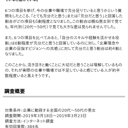
6つの項目を挙げ、今の仕事や職場で充分足りていると思うかという質
問をしたところ、「とても充分だと思う」または「充分だと思う」と回答した
割合がどの項目も５割程度となりました。この割合は概ね男女別で見て
も、年代別（20代〜50代）で見ても大きな差は見られませんでした。
また、6つの項目を比べてみると、「自分のスキルや経験を活かせる役
割」は６割程度が充分だと思うと回答しているのに対し、「企業理念や
企業の目指すビジョンへの共感」に対して充分だと思う割合は約４割と
なりました。
このことから、活き活きと働くことに大切だと思うことは理解しているもの
の、それが実際の仕事や職場では不足していると感じている人が約半
数程度いると言えそうです。
調査概要
対象条件：企業に勤務する全国の20代〜50代の男女
調査期間：2019年3月18日〜2019年3月23日
調査方法：インターネット調査
有効回答数：384名