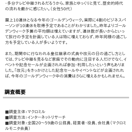
・多分テレビ中継されるだろうから、家族とゆっくりと見て、歴史的時代
の流れを厳かに感じたい。（女性50代）
暦上10連休となる今年のゴールデンウィーク。実際に4割のビジネスパ
ーソンが10連休を取得予定であることがわかりました。昨年よりゴール
デンウィーク予算の平均額は増えていますが、連休数が長いからといっ
て旅行の予定を計画している人は特に増えておらず、昨年同様の過ごし
方を予定している人が多いようです。
また、期間中に行なわれる皇位継承の式典や改元の日の過ごし方とし
ては、テレビ中継を見るなど家庭でその動向に注目する人だけでなく、イ
ベントや記念セールが企画されれば参加・利用したいという声もありま
した。「改元」をきっかけとした記念セールやイベントなどが企画されれ
ば、今年のゴールデンウィーク中の消費はさらに増えるかもしれません。
調査概要
■調査主体：マクロミル
■調査方法：インターネットリサーチ
■調査対象：全国20～59歳の公務員、経営者・役員、会社員（マクロミ
ルモニタ会員）