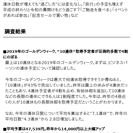
連休日数が増えても”過ごし方”には変化なし。「旅行」の予定も増えず
平成の終わりと令和の幕開けをどう過ごす？「ご馳走を食べる」「イベント
があれば参加」「記念セールで買い物」など
調査結果
■2019年のゴールデンウィーク、“10連休“取得予定者が圧倒的多数で4割
にのぼる
暦上は10連休となる2019年のゴールデンウィーク。まずは、ビジネスパ
ーソンの連休予定について確認しました。
今年のゴールデンウィークは最大で何連休取得できそうか尋ねると、
「10連休」が43％で突出していました。昨年は暦上の休みが4連休だっ
たこともあり、4連休予定者が4割を占め、有給休暇を追加して10連休
などの長期の連休にできる人は1割程度でした。今年は、昨年の4倍近
くの人が10連休もの長期休暇を取得予定だということがわかります。
なお、今年の連休日数について平均を算出すると“7.1連休”で、昨年の
平均日数“4.3連休”から 2.8日増加しました。
■平均予算は47,539円。昨年から14,000円以上大幅アップ