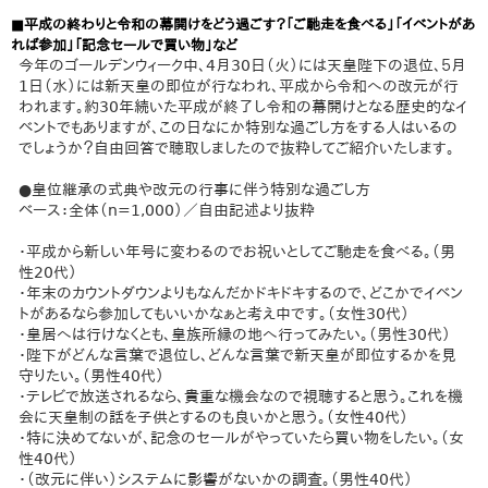
■平成の終わりと令和の幕開けをどう過ごす？「ご馳走を食べる」「イベントがあ
れば参加」「記念セールで買い物」など
今年のゴールデンウィーク中、4月30日（火）には天皇陛下の退位、５月
1日（水）には新天皇の即位が行なわれ、平成から令和への改元が行
われます。約30年続いた平成が終了し令和の幕開けとなる歴史的なイ
ベントでもありますが、この日なにか特別な過ごし方をする人はいるの
でしょうか？自由回答で聴取しましたので抜粋してご紹介いたします。
●皇位継承の式典や改元の行事に伴う特別な過ごし方
ベース：全体（n=1,000）／自由記述より抜粋
・平成から新しい年号に変わるのでお祝いとしてご馳走を食べる。（男
性20代）
・年末のカウントダウンよりもなんだかドキドキするので、どこかでイベン
トがあるなら参加してもいいかなぁと考え中です。（女性30代）
・皇居へは行けなくとも、皇族所縁の地へ行ってみたい。（男性30代）
・陛下がどんな言葉で退位し、どんな言葉で新天皇が即位するかを見
守りたい。（男性40代）
・テレビで放送されるなら、貴重な機会なので視聴すると思う。これを機
会に天皇制の話を子供とするのも良いかと思う。（女性40代）
・特に決めてないが、記念のセールがやっていたら買い物をしたい。（女
性40代）
・（改元に伴い）システムに影響がないかの調査。（男性40代）