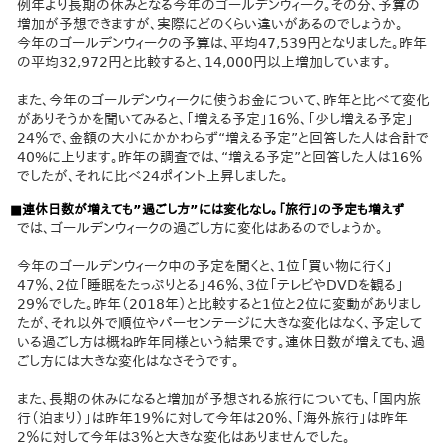
例年より長期の休みとなる今年のゴールデンウィーク。その分、予算の
増加が予想できますが、実際にどのくらい違いがあるのでしょうか。
今年のゴールデンウィークの予算は、平均47,539円となりました。昨年
の平均32,972円と比較すると、14,000円以上増加しています。
また、今年のゴールデンウィークに使うお金について、昨年と比べて変化
がありそうかを聞いてみると、「増える予定」16％、「少し増える予定」
24％で、金額の大小にかかわらず“増える予定”と回答した人は合計で
40%に上ります。昨年の調査では、“増える予定”と回答した人は16％
でしたが、それに比べ24ポイント上昇しました。
■連休日数が増えても”過ごし方”には変化なし。「旅行」の予定も増えず
では、ゴールデンウィークの過ごし方に変化はあるのでしょうか。
今年のゴールデンウィーク中の予定を聞くと、1位「買い物に行く」
47％、2位「睡眠をたっぷりとる」46％、3位「テレビやDVDを観る」
29％でした。昨年（2018年）と比較すると1位と2位に変動がありまし
たが、それ以外で順位やパーセンテージに大きな変化はなく、予定して
いる過ごし方は概ね昨年同様という結果です。連休日数が増えても、過
ごし方には大きな変化はなさそうです。
また、長期の休みになると増加が予想される旅行についても、「国内旅
行（泊まり）」は昨年19％に対して今年は20％、「海外旅行」は昨年
2％に対して今年は３％と大きな変化はありませんでした。