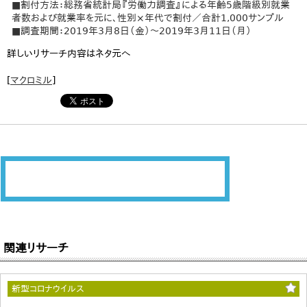
■割付方法：総務省統計局『労働力調査』による年齢5歳階級別就業
者数および就業率を元に、性別×年代で割付／合計1,000サンプル
■調査期間：2019年3月8日（金）～2019年3月11日（月）
詳しいリサーチ内容はネタ元へ
[
マクロミル
]
関連リサーチ
新型コロナウイルス