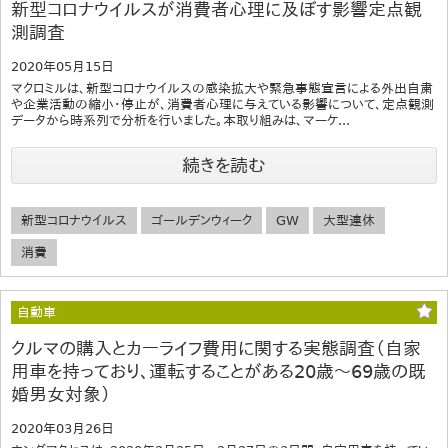
新型コロナウイルスが消費者心理に及ぼす影響定点観
測調査
2020年05月15日
マクロミルは、新型コロナウイルスの感染拡大や緊急事態宣言による外出自粛
や企業活動の縮小・停止が、消費者心理に与えている影響について、定点観測
データから時系列で分析を行いました。本取り組みは、マーケ...
続きを読む
新型コロナウイルス
ゴールデンウィーク
GW
大型連休
消費
自動車
クルマの購入とカーライフ費用に関する実態調査（自家
用車を持っており、運転することがある20歳～69歳の既
婚男女対象）
2020年03月26日