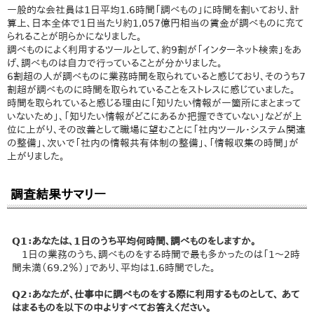
一般的な会社員は1日平均1.6時間「調べもの」に時間を割いており、計
算上、日本全体で1日当たり約1,057億円相当の賃金が調べものに充て
られることが明らかになりました。
調べものによく利用するツールとして、約9割が「インターネット検索」をあ
げ、調べものは自力で行っていることが分かりました。
6割超の人が調べものに業務時間を取られていると感じており、そのうち7
割超が調べものに時間を取られていることをストレスに感じていました。
時間を取られていると感じる理由に「知りたい情報が一箇所にまとまって
いないため」、「知りたい情報がどこにあるか把握できていない」などが上
位に上がり、その改善として職場に望むことに「社内ツール・システム関連
の整備」、次いで「社内の情報共有体制の整備」、「情報収集の時間」が
上がりました。
調査結果サマリー
Q1：あなたは、1日のうち平均何時間、調べものをしますか。
1日の業務のうち、調べものをする時間で最も多かったのは「1～2時
間未満（69.2％）」であり、平均は1.6時間でした。
Q2：あなたが、仕事中に調べものをする際に利用するものとして、 あて
はまるものを以下の中よりすべてお答えください。