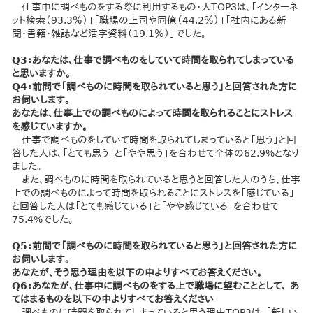
仕事中に調べものをする際に利用するもの・人TOP３は、「インターネ
ット検索（93.3％）」「職場の上司や同僚（44.2％）」「社内にある新
聞・書籍・雑誌など活字資料（19.1％）」でした。
Q3：あなたは、仕事で調べものをしていて時間を取られてしまっている
と思いますか。
Q4：前問で「調べものに時間を取られていると思う」と回答された方に
お伺いします。
あなたは、仕事上での調べものによって時間を取られることにストレス
を感じていますか。
仕事で調べものをしていて時間を取られてしまっていると「思う」と回
答した人は、「とても思う」と「やや思う」を合わせて全体の62.9%となり
ました。
また、調べものに時間を取られていると思うと回答した人のうち、仕事
上での調べものによって時間を取られることにストレスを「感じている」
と回答した人は「とても感じている」と「やや感じている」を合わせて
75.4%でした。
Q5：前問で「調べものに時間を取られていると思う」と回答された方に
お伺いします。
あなたが、そう思う理由を以下の中よりすべてお答えください。
Q6：あなたが、仕事中に調べものをする上で職場に望むこととして、 あ
てはまるものを以下の中よりすべてお答えください
調べものに時間を取られてしまっていると思う理由TOP3は、「新しい