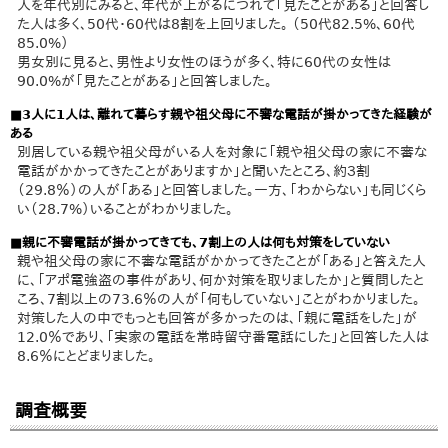
人を年代別にみると、年代が上がるにつれて「見たことがある」と回答し
た人は多く、50代・60代は8割を上回りました。 （50代82.5%、60代
85.0%）
男女別に見ると、男性より女性のほうが多く、特に60代の女性は
90.0%が「見たことがある」と回答しました。
■3人に1人は、離れて暮らす親や祖父母に不審な電話が掛かってきた経験が
ある
別居している親や祖父母がいる人を対象に「親や祖父母の家に不審な
電話がかかってきたことがありますか」と聞いたところ、約３割
（29.8％）の人が「ある」と回答しました。一方、「わからない」も同じくら
い（28.7%）いることがわかりました。
■親に不審電話が掛かってきても、7割上の人は何も対策をしていない
親や祖父母の家に不審な電話がかかってきたことが「ある」と答えた人
に、「アポ電強盗の事件があり、何か対策を取りましたか」と質問したと
ころ、7割以上の73.6％の人が「何もしていない」ことがわかりました。
対策した人の中でもっとも回答が多かったのは、「親に電話をした」が
12.0％であり、「実家の電話を常時留守番電話にした」と回答した人は
8.6％にとどまりました。
調査概要