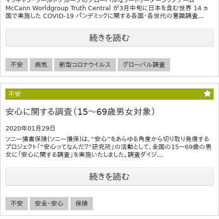
マッキャン・ワールドグループのグローバルなソートリーダーシップチーム
McCann Worldgroup Truth Central が3月中旬に日本を含む世界 14 ヵ
国で実施した COVID-19 パンデミックに関する各国・各世代の意識調査...
続きを読む
不安
病気
新型コロナウイルス
グローバル調査
不安
安心に関する調査（15～69歳男女対象）
2020年01月29日
ソニー損害保険(ソニー損保)は、“安心”をあらゆる角度から切り取り発信する
プロジェクト「“安心ってなんだ？”研究所」の活動として、全国の15～69歳の男
女に「安心に関する調査」を実施いたしました。調査ダイジ...
続きを読む
不安
安全・安心
保険