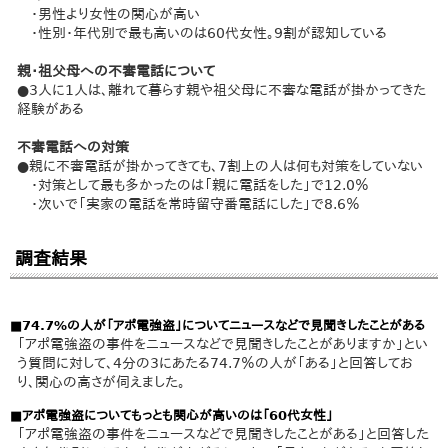
・男性より女性の関心が高い
・性別・年代別で最も高いのは60代女性。9割が認知している
親・祖父母への不審電話について
●3人に1人は、離れて暮らす親や祖父母に不審な電話が掛かってきた
経験がある
不審電話への対策
●親に不審電話が掛かってきても、7割上の人は何も対策をしていない
・対策として最も多かったのは「親に電話をした」で12.0％
・次いで「実家の電話を常時留守番電話にした」で8.6％
調査結果
■74.7%の人が「アポ電強盗」についてニュースなどで見聞きしたことがある
「アポ電強盗の事件をニュースなどで見聞きしたことがありますか」とい
う質問に対して、4分の3にあたる74.7％の人が「ある」と回答してお
り、関心の高さが伺えました。
■アポ電強盗についてもっとも関心が高いのは「60代女性」
「アポ電強盗の事件をニュースなどで見聞きしたことがある」と回答した