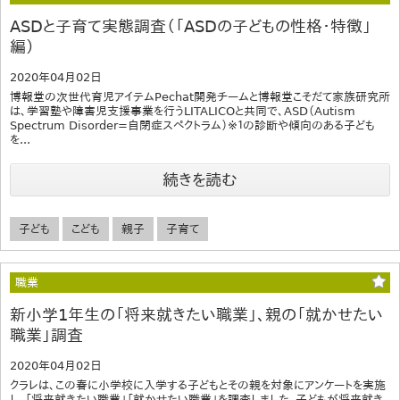
ASDと子育て実態調査（「ASDの子どもの性格・特徴」
編）
2020年04月02日
博報堂の次世代育児アイテムPechat開発チームと博報堂こそだて家族研究所
は、学習塾や障害児支援事業を行うLITALICOと共同で、ASD（Autism
Spectrum Disorder=自閉症スペクトラム）※１の診断や傾向のある子ども
を...
続きを読む
子ども
こども
親子
子育て
職業
新小学1年生の「将来就きたい職業」、親の「就かせたい
職業」調査
2020年04月02日
クラレは、この春に小学校に入学する子どもとその親を対象にアンケートを実施
し、「将来就きたい職業」「就かせたい職業」を調査しました。子どもが将来就き