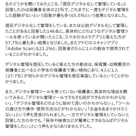
るかどうかを聞いてみたところ、「現在デジタル化して管理している」と
回答したのは保護者全体の22％で、これまでに一度もデジタル管理を
した経験がないという回答が最も多く65.5％という結果となりました。
現在デジタル化して管理をしている、または以前デジタル化して管理し
たことがあると回答した146名に、具体的にどのようなデジタル管理ツ
ールを使っているか聞いたところ、スマホのカメラアプリと答えた方が
57.7％と最も多い結果となりました。またアドビのスキャンアプリ
「Adobe Scan」も21.2%と、回答者の5人に1人の割合で使用されて
いることがわかりました。
デジタル管理を現在していると答えた方の割合は、保育園・幼稚園児の
保護者と比べると小学生の保護者で高い傾向にあり、4人に1人
（27.7％）が何らかのデジタル管理を現在実施しているということがわ
かりました。
また、デジタル管理ツールを使っていない保護者に具体的な理由を聞
いてみると、「デジタル管理ツールでそもそも何ができるのかわからな
い」、「デジタル管理をどのように始めて良いのかわからない」、「ツール
の選び方や操作・使用方法などがわからない」「お金をあまりかけたく
ない」という声も見受けられました。一方でデジタル管理をしていないと
回答した方の中でも、「保存や検索などが簡単にできるならばデジタル
管理をしたい」という声も少なくありませんでした。