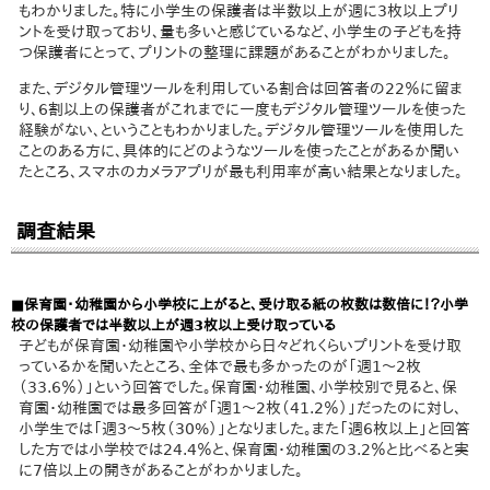
もわかりました。特に小学生の保護者は半数以上が週に3枚以上プリ
ントを受け取っており、量も多いと感じているなど、小学生の子どもを持
つ保護者にとって、プリントの整理に課題があることがわかりました。
また、デジタル管理ツールを利用している割合は回答者の22％に留ま
り、6割以上の保護者がこれまでに一度もデジタル管理ツールを使った
経験がない、ということもわかりました。デジタル管理ツールを使用した
ことのある方に、具体的にどのようなツールを使ったことがあるか聞い
たところ、スマホのカメラアプリが最も利用率が高い結果となりました。
調査結果
■保育園・幼稚園から小学校に上がると、受け取る紙の枚数は数倍に！？小学
校の保護者では半数以上が週3枚以上受け取っている
子どもが保育園・幼稚園や小学校から日々どれくらいプリントを受け取
っているかを聞いたところ、全体で最も多かったのが「週1～2枚
（33.6％）」という回答でした。保育園・幼稚園、小学校別で見ると、保
育園・幼稚園では最多回答が「週1～2枚（41.2％）」だったのに対し、
小学生では「週3～5枚（30%）」となりました。また「週6枚以上」と回答
した方では小学校では24.4％と、保育園・幼稚園の3.2％と比べると実
に7倍以上の開きがあることがわかりました。