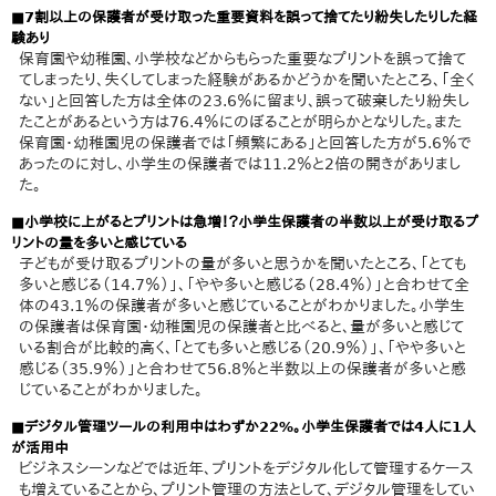
■7割以上の保護者が受け取った重要資料を誤って捨てたり紛失したりした経
験あり
保育園や幼稚園、小学校などからもらった重要なプリントを誤って捨て
てしまったり、失くしてしまった経験があるかどうかを聞いたところ、「全く
ない」と回答した方は全体の23.6％に留まり、誤って破棄したり紛失し
たことがあるという方は76.4％にのぼることが明らかとなりした。また
保育園・幼稚園児の保護者では「頻繁にある」と回答した方が5.6％で
あったのに対し、小学生の保護者では11.2％と2倍の開きがありまし
た。
■小学校に上がるとプリントは急増！？小学生保護者の半数以上が受け取るプ
リントの量を多いと感じている
子どもが受け取るプリントの量が多いと思うかを聞いたところ、「とても
多いと感じる（14.7％）」、「やや多いと感じる（28.4％）」と合わせて全
体の43.1％の保護者が多いと感じていることがわかりました。小学生
の保護者は保育園・幼稚園児の保護者と比べると、量が多いと感じて
いる割合が比較的高く、「とても多いと感じる（20.9％）」、「やや多いと
感じる（35.9％）」と合わせて56.8％と半数以上の保護者が多いと感
じていることがわかりました。
■デジタル管理ツールの利用中はわずか22%。小学生保護者では4人に1人
が活用中
ビジネスシーンなどでは近年、プリントをデジタル化して管理するケース
も増えていることから、プリント管理の方法として、デジタル管理をしてい