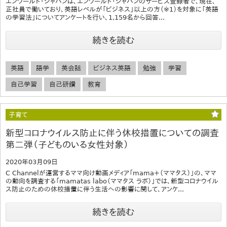
エンワールド・ジャパンは、エンワールド・ジャパンのサービス登録者で、現在、
正社員で働いており、英語レベルが「ビジネス」以上の方（※1）を対象に「英語
の学習法」についてアンケートを行い、1,159名から回答...
続きを読む
英語
語学
英会話
ビジネス英語
勉強
学習
自己学習
自己研鑽
教育
子育て
新型コロナウイルス防止に伴う休校措置についての調査
第二弾（子どものいる女性対象）
2020年03月09日
C Channelが運営するママ向け動画メディア「mama＋（ママタス）」の、ママ
の動向を調査する「mamatas labo（ママタス ラボ）」では、新型コロナウイル
ス防止のための休校措置に伴う生活への影響に関して、アンケ...
続きを読む