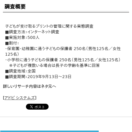
調査概要
子どもが受け取るプリントの管理に関する実態調査
■調査方法：インターネット調査
■実施対象：500人
■割付：
・保育園・幼稚園に通う子どもの保護者 250名（男性125名／女性
125名）
・小学校に通う子どもの保護者 250名（男性125名／女性125名）
※子どもが複数いる場合は長子の学齢を基準に回答
■調査地域：全国
■調査期間：2019年9月13日～23日
詳しいリサーチ内容はネタ元へ
[
アドビ システムズ
]