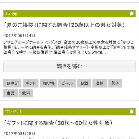
お中元
「夏のご挨拶」に関する調査（20歳以上の男女対象）
2017年06月14日
アサヒグループホールディングスは、全国の20歳以上の男女を対象に「夏のご
挨拶」をテーマに調査を実施。【調査結果サマリー】・半数以上が「夏ギフトの贈
答意向を持つ」－景気復調!? 贈答意向は昨年より5.5％増...
続きを読む
お中元
ギフト
贈り物
ビール
お酒
酒類
菓子
食品
飲料
プレゼント
「ギフト」に関する調査（30代～60代女性対象）
2017年03月28日