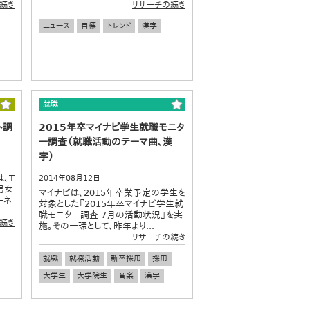
続き
リサーチの続き
ニュース
目標
トレンド
漢字
就職
ト調
2015年卒マイナビ学生就職モニタ
ー調査（就職活動のテーマ曲、漢
字）
、T
2014年08月12日
男女
マイナビは、2015年卒業予定の学生を
ーネ
対象とした『2015年卒マイナビ学生就
職モニター調査 7月の活動状況』を実
続き
施。その一環として、昨年より...
リサーチの続き
就職
就職活動
新卒採用
採用
大学生
大学院生
音楽
漢字