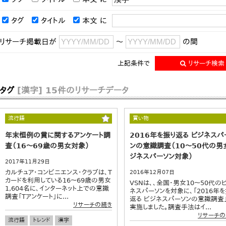
タグ
タイトル
本文
に
リサーチ掲載日が
～
の間
上記条件で
リサーチ検索
タグ
[漢字]
15件のリサーチデータ
流行語
買い物
年末恒例の賞に関するアンケート調
2016年を振り返る ビジネスパ
査（16～69歳の男女対象）
ンの意識調査（10～50代の男
ジネスパーソン対象）
2017年11月29日
カルチュア・コンビニエンス・クラブは、T
2016年12月07日
カードを利用している16～69歳の男女
VSNは、、全国・男女10～50代の
1,604名に、インターネット上での意識
ネスパーソンを対象に、「2016年を
調査「Tアンケート」に...
返る ビジネスパーソンの意識調査
リサーチの続き
実施しました。調査手法はイ...
リサーチの
流行語
トレンド
漢字