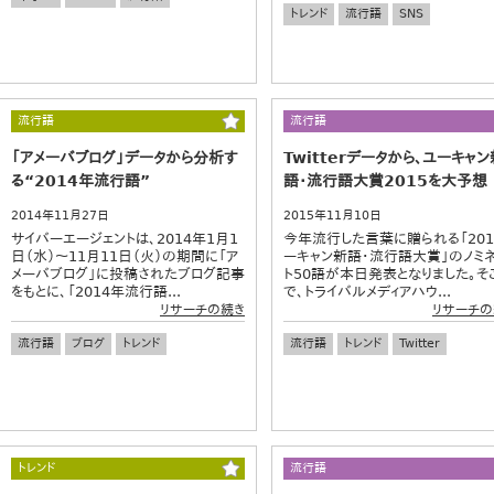
トレンド
流行語
SNS
流行語
流行語
「アメーバブログ」データから分析す
Twitterデータから、ユーキャン
る“2014年流行語”
語・流行語大賞2015を大予想
2014年11月27日
2015年11月10日
サイバーエージェントは、2014年1月1
今年流行した言葉に贈られる「201
日（水）～11月11日（火）の期間に「ア
ーキャン新語・流行語大賞」のノミ
メーバブログ」に投稿されたブログ記事
ト50語が本日発表となりました。そ
をもとに、「2014年流行語...
で、トライバルメディアハウ...
リサーチの続き
リサーチの
流行語
ブログ
トレンド
流行語
トレンド
Twitter
トレンド
流行語