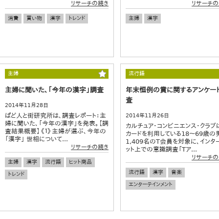
リサーチの続き
リサーチの
消費
買い物
漢字
トレンド
主婦
漢字
主婦
流行語
主婦に聞いた、「今年の漢字」調査
年末恒例の賞に関するアンケー
査
2014年11月28日
ぱど人と街研究所は、調査レポート：主
2014年11月26日
婦に聞いた、「今年の漢字」を発表。【調
カルチュア・コンビニエンス・クラブは
査結果概要】《１》主婦が選ぶ、今年の
カードを利用している18～69歳の
「漢字」 世相について...
1,409名のT会員を対象に、インタ
リサーチの続き
ット上での意識調査「Tア...
リサーチの
主婦
漢字
流行語
ヒット商品
流行語
漢字
音楽
トレンド
エンターテインメント