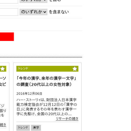
を含まない
トレンド
ーソ
「今年の漢字、来年の漢字一文字」
女ビ
の調査（20代以上の女性対象）
2016年12月06日
ハー・ストーリィは、財団法人日本漢字
能力検定協会が12月12日の「漢字の
ビジ
日」に発表するその年を表わす漢字一
振り
字に先駆け、全国の20代以上の...
」を
リサーチの続き
続き
トレンド
漢字