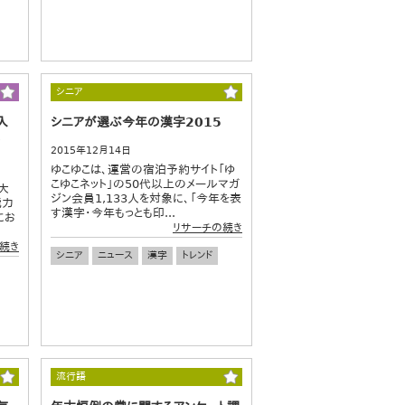
シニア
入
シニアが選ぶ今年の漢字2015
2015年12月14日
ゆこゆこは、運営の宿泊予約サイト「ゆ
こゆこネット」の50代以上のメールマガ
大
ジン会員1,133人を対象に、「今年を表
能力
す漢字・今年もっとも印...
にお
リサーチの続き
続き
シニア
ニュース
漢字
トレンド
流行語