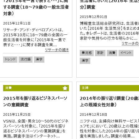
「2015年を一言で表すと・・・」に関
生活者にきいた【2016年 生活
する調査（18～79歳の一般生活者
分】調査
対象）
2015年12月01日
博報堂生活総合研究所は、生活者
2015年12月11日
いた【2016年 生活気分】をまとめ
リサーチ・アンド・ディベロプメントは、
た。本レポートは、生活者の2016
2015年10月に18～79歳の全国の一
家計や気持ちの行方を明らかに...
般生活者を対象に「2015年を一言で
リサーチの
表すと・・・」に関する調査を実...
リサーチの続き
景況感
家計
消費
イベント
トレンド
流行語
漢字
漢字
消費
主婦
2015年を振り返るビジネスパーソ
2014年の振り返り調査（20歳
ンの意識調査
上の既婚女性対象）
2015年11月25日
2014年12月18日
VSNは、全国・男女10～50代のビジネ
ニフティは、主婦向け無料サービス
スパーソンを対象に、「2015年を振り
ュフモ」において、20歳以上の既婚
返るビジネスパーソンの意識調査」を
性を対象にした2014年の振り返り
実施。調査手法はインターネット...
査を実施しました。調査の結果...