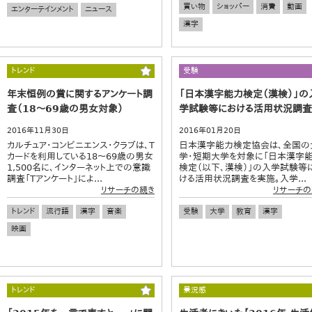
買い物
ショッパー
消費
動画
エンターテインメント
ニュース
漢字
トレンド
受験
年末恒例の賞に関するアンケート調
「日本漢字能力検定（漢検）」の
査（18～69歳の男女対象）
学試験等における活用状況調査
2016年11月30日
2016年01月20日
カルチュア・コンビニエンス・クラブは、T
日本漢字能力検定協会は、全国の
カードを利用している18～69歳の男女
学・短期大学を対象に「日本漢字
1,500名に、インターネット上での意識
検定（以下、漢検）」の入学試験等
調査「Tアンケート」によ...
ける活用状況調査を実施。入学...
リサーチの続き
リサーチの
トレンド
流行語
漢字
音楽
受験
大学
教育
漢字
映画
トレンド
景況感