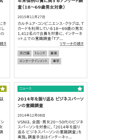
気
年末恒例の賞に関するアンケート調
査（18～69歳男女対象）
2015年11月27日
にき
カルチュア・コンビニエンス・クラブは、T
まし
カードを利用している18～69歳の男女
年の
1,412名のT会員を対象に、インターネ
ット上での意識調査「Tア...
続き
リサーチの続き
流行語
トレンド
音楽
エンターテインメント
漢字
ニュース
以
2014年を振り返る ビジネスパーソ
ンの意識調査
2014年12月08日
「シ
VSNは、全国・男女20～50代のビジネ
女
スパーソンを対象に、「2014年を振り
調
返る ビジネスパーソンの意識調査」を
実施。調査手法はインターネッ...