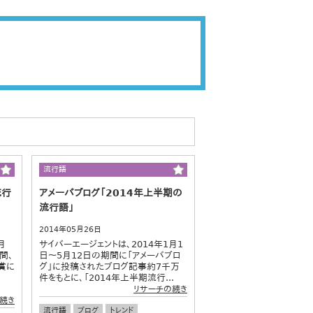
流行語
流行
アメーバブログ「2014年上半期の
流行語」
2014年05月26日
月
サイバーエージェントは、2014年1月1
間、
日～5月12日の期間に「アメーバブロ
賞に
グ」に投稿されたブログ記事約7千万
件をもとに、「2014年上半期流行...
リサーチの続き
続き
流行語
ブログ
トレンド