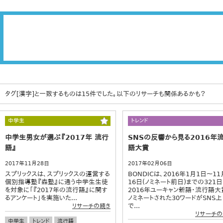
タグ[漢字]と一致するものは15件でした。以下のリサーチも関係あるかも？
中学生
トレンド
中学生男女が選ぶ『2017年 流行
SNSの反響から見る2016年
語』
語大賞
2017年11月28日
2017年02月06日
スプリックスは、スプリックスの運営する
BONDICは、2016年1月1日～11
個別指導塾『森塾』に通う中学生生徒
16日(ノミネート前日)までの321日
を対象に「『2017年の流行語』に関す
2016年ユーキャン新語・流行語大
るアンケート」を実施いた...
ノミネートされた30ワードがSNS上
で...
リサーチの続き
リサーチの
中学生
トレンド
流行語