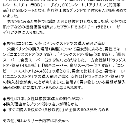
レシート、「チョコラBB（エーザイ）」が61レシート、「アリナミン（武田薬
品）」が58レシートとなり、売れ筋上位5ブランドで全体の67.2%を占めて
いました。
男女別にみると男性では総計と同じ順位付けとなりましたが、女性では
肌ケアなどの機能価値を訴求したブランドである「チョコラBB（エーザ
イ）」が2位に入りました。
◆男性はコンビニ、女性はドラッグストアでの購入割合が高い
栄養ドリンクの購入場所（業態）について男女別にみると、男性では「コ
ンビニエンスストア（32.5％）」、「ドラッグストア・薬局（30.6％）」、「総合
スーパー、食品スーパー（29.6％）」となりました。一方女性は「ドラッグス
トア・薬局（46.5％）」、「総合スーパー、食品スーパー（27.8％）」、「コン
ビニエンスストア（24.4％）」の順となり、男女で比較すると、男性は「コン
ビニエンスストア」での購入割合が高く、女性は「ドラッグストア・薬局」で
の購入割合が高いことが判りました。普段よく買い物している業態が購入
場所の違いに影響しているものと考えられます。
◆男性は1本、女性は複数本購入の割合が高い
◆購入理由からブランド別の違いが明らかに
◆「すぐに購入を決めた（5秒以内）」が全体の60.3％を占める
その他、詳しいリサーチ内容はネタ元へ