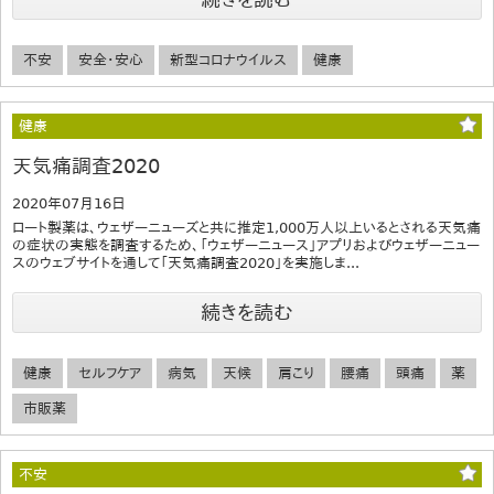
不安
安全・安心
新型コロナウイルス
健康
健康
天気痛調査2020
2020年07月16日
ロート製薬は、ウェザーニューズと共に推定1,000万人以上いるとされる天気痛
の症状の実態を調査するため、「ウェザーニュース」アプリおよびウェザーニュー
スのウェブサイトを通して「天気痛調査2020」を実施しま...
続きを読む
健康
セルフケア
病気
天候
肩こり
腰痛
頭痛
薬
市販薬
不安