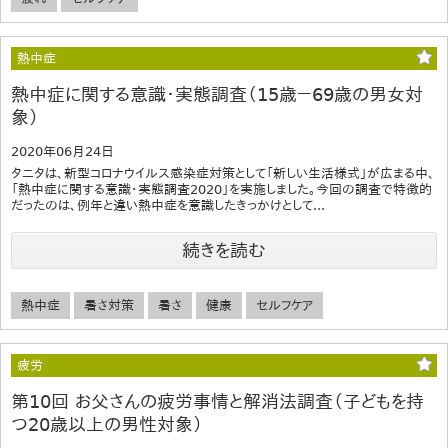
熱中症
熱中症に関する意識・実態調査（15歳－69歳の男女対
象）
2020年06月24日
タニタは、新型コロナウイルス感染症対策として「新しい生活様式」が広まる中、
「熱中症に関する意識・実態調査2020」を実施しました。今回の調査で特徴的
だったのは、例年と違い熱中症を意識したきっかけとして...
続きを読む
熱中症
暑さ対策
暑さ
健康
セルフケア
疲労
第10回 お父さんの疲労事情と解消法調査（子どもを持
つ20歳以上の男性対象）