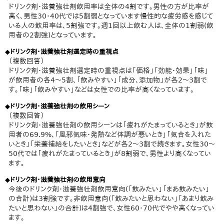
ドリンク剤・滋養強壮剤飲用率は全体の4割です。男性の方が比率が
高く、男性30・40代では5割弱となっています慢性的な疲労感を感じて
いる人の飲用率は、5割強です。週1回以上飲む人は、全体の1割弱(飲
用者の2割強)となっています。
◆ドリンク剤・滋養強壮剤選定時の重視点
（複数回答）
ドリンク剤・滋養強壮剤選定時の重視点は「価格」「効能・効果」「味」
が飲用者の各4～5割、「飲みやすい」「成分、添加物」が各2～3割で
す。「味」「飲みやすい」などは女性での比率が高くなっています。
◆ドリンク剤・滋養強壮剤の飲用シーン
（複数回答）
ドリンク剤・滋養強壮剤の飲用シーンは「疲れがたまっているとき」が飲
用者の69.9%、「風邪気味・発熱など体調が悪いとき」「気合を入れた
いとき」「栄養補給をしたいとき」などが各2～3割で続きます。女性30～
50代では「疲れがたまっているとき」が8割弱で、男性より高くなってい
ます。
◆ドリンク剤・滋養強壮剤の飲用意向
今後のドリンク剤・滋養強壮剤飲用意向(「飲みたい」「まあ飲みたい」
の合計)は3割強です。非飲用意向(「飲みたいと思わない」「あまり飲み
たいと思わない」の合計)は4割強で、女性60・70代でやや高くなってい
ます。