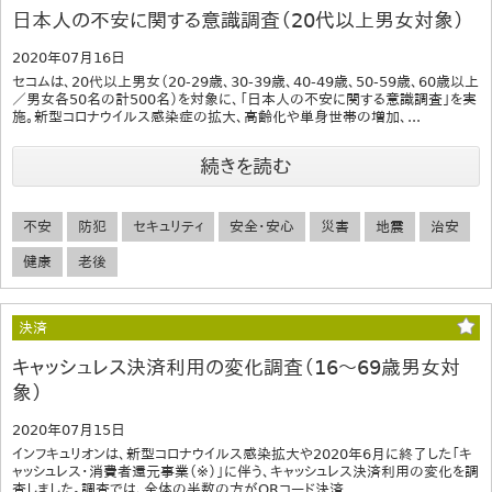
日本人の不安に関する意識調査（20代以上男女対象）
2020年07月16日
セコムは、20代以上男女（20-29歳、30-39歳、40-49歳、50-59歳、60歳以上
／男女各50名の計500名）を対象に、「日本人の不安に関する意識調査」を実
施。新型コロナウイルス感染症の拡大、高齢化や単身世帯の増加、...
続きを読む
不安
防犯
セキュリティ
安全・安心
災害
地震
治安
健康
老後
決済
キャッシュレス決済利用の変化調査（16～69歳男女対
象）
2020年07月15日
インフキュリオンは、新型コロナウイルス感染拡大や2020年6月に終了した「キ
ャッシュレス・消費者還元事業（※）」に伴う、キャッシュレス決済利用の変化を調
査しました。調査では、全体の半数の方がQRコード決済...