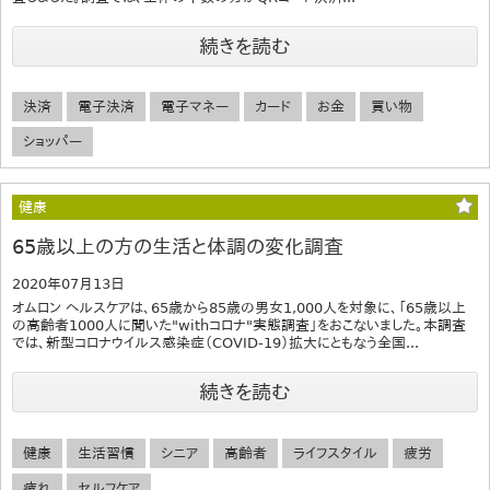
続きを読む
決済
電子決済
電子マネー
カード
お金
買い物
ショッパー
健康
65歳以上の方の生活と体調の変化調査
2020年07月13日
オムロン ヘルスケアは、65歳から85歳の男女1,000人を対象に、「65歳以上
の高齢者1000人に聞いた"withコロナ"実態調査」をおこないました。本調査
では、新型コロナウイルス感染症（COVID-19）拡大にともなう全国...
続きを読む
健康
生活習慣
シニア
高齢者
ライフスタイル
疲労
疲れ
セルフケア