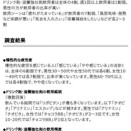
ドリンク剤・滋養強壮剤飲用者は全体の4割、週1回以上飲用者は1割弱。
男性の方が飲用者の比率が高い
飲用シーンは「疲れがたまっている」が飲用者の7割弱、「風邪気味・発熱
など体調が悪い」「気合を入れたい」「栄養補給をしたい」などが各2～3
割
調査結果
◆慢性的な疲労度
慢性的な疲労を感じている人(「感じている」「やや感じている」の合計)
は、全体の6割弱です。男性30～50代や女性50代では各6割、女性10
～40代では各7割弱で、比率が高くなっています。男性60・70代以上
では各4割強で、やや低くなっています。
◆ドリンク剤・滋養強壮剤の飲用銘柄
（複数回答）
飲んでいる銘柄では「リポビタン」が最も多くなっています。以下「チオビ
タ」「アリナミン」「エスカップ」などが続きます。男性では「アリナミン」
「チオビタ」、女性では「チョコラBB」「チオビタ」が2～3位です。女性
10・20代では「チョコラBB」が1位となっています。
◆ドリンク剤・滋養強壮剤の飲用頻度