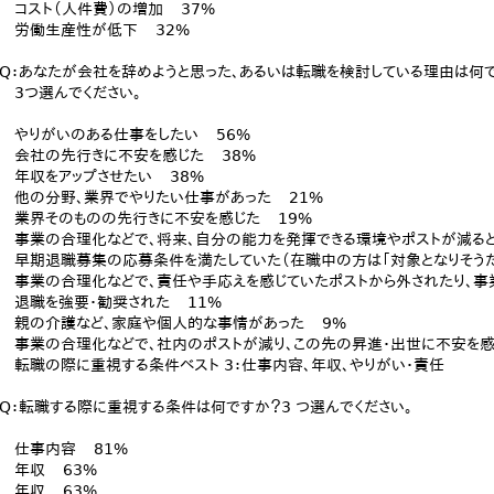
コスト（人件費）の増加 37%
労働生産性が低下 32%
Q：あなたが会社を辞めようと思った、あるいは転職を検討している理由は何
3つ選んでください。
やりがいのある仕事をしたい 56%
会社の先行きに不安を感じた 38%
年収をアップさせたい 38%
他の分野、業界でやりたい仕事があった 21%
業界そのものの先行きに不安を感じた 19%
事業の合理化などで、将来、自分の能力を発揮できる環境やポストが減ると
早期退職募集の応募条件を満たしていた（在職中の方は「対象となりそうだ
事業の合理化などで、責任や手応えを感じていたポストから外されたり、事
退職を強要・勧奨された 11%
親の介護など、家庭や個人的な事情があった 9%
事業の合理化などで、社内のポストが減り、この先の昇進・出世に不安を感
転職の際に重視する条件ベスト 3：仕事内容、年収、やりがい・責任
Q：転職する際に重視する条件は何ですか？3 つ選んでください。
仕事内容 81%
年収 63%
年収 63%