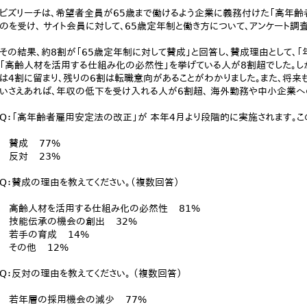
ビズリーチは、希望者全員が65歳まで働けるよう企業に義務付けた「高年
のを受け、 サイト会員に対して、65歳定年制と働き方について、アンケート調
その結果、約8割が「65歳定年制に対して賛成」と回答し、賛成理由として、
「高齢人材を活用する仕組み化の必然性」を挙げている人が8割超でした。し
は4割に留まり、残りの6割は転職意向があることがわかりました。また、将来
いさえあれば、年収の低下を受け入れる人が6割超、 海外勤務や中小企業へ
Q：「高年齢者雇用安定法の改正」が 本年4月より段階的に実施されます。
賛成 77%
反対 23%
Q：賛成の理由を教えてください。（複数回答）
高齢人材を活用する仕組み化の必然性 81%
技能伝承の機会の創出 32%
若手の育成 14%
その他 12%
Q：反対の理由を教えてください。 （複数回答）
若年層の採用機会の減少 77%