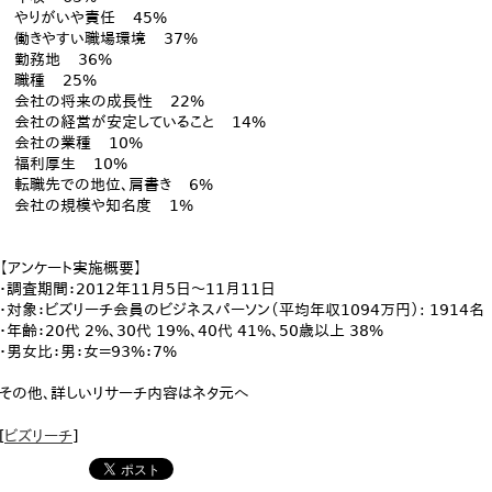
やりがいや責任 45%
働きやすい職場環境 37%
勤務地 36%
職種 25%
会社の将来の成長性 22%
会社の経営が安定していること 14%
会社の業種 10%
福利厚生 10%
転職先での地位、肩書き 6%
会社の規模や知名度 1%
【アンケート実施概要】
・調査期間：2012年11月5日～11月11日
・対象：ビズリーチ会員のビジネスパーソン（平均年収1094万円）: 1914名
・年齢：20代 2%、30代 19%、40代 41%、50歳以上 38%
・男女比：男：女＝93%：7%
その他、詳しいリサーチ内容はネタ元へ
[
ビズリーチ
]