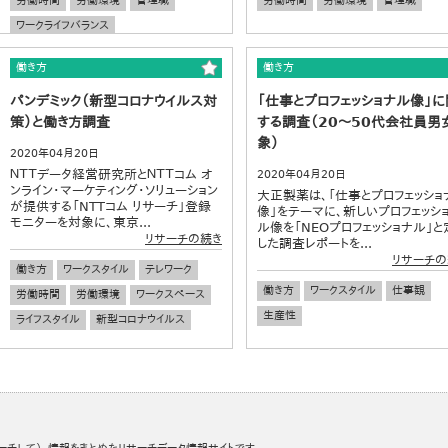
労働時間
労働環境
管理職
労働時間
労働環境
管理職
ワークライフバランス
働き方
働き方
パンデミック（新型コロナウイルス対
「仕事とプロフェッショナル像」に
策）と働き方調査
する調査（20～50代会社員男
象）
2020年04月20日
ＮＴＴデータ経営研究所とＮＴＴコム オ
2020年04月20日
ンライン・マーケティング・ソリューション
大正製薬は、「仕事とプロフェッショ
が提供する「NTTコム リサーチ」登録
像」をテーマに、新しいプロフェッシ
モニターを対象に、東京...
ル像を「NEOプロフェッショナル」と
リサーチの続き
した調査レポートを...
リサーチの
働き方
ワークスタイル
テレワーク
働き方
ワークスタイル
仕事観
労働時間
労働環境
ワークスペース
生産性
ライフスタイル
新型コロナウイルス