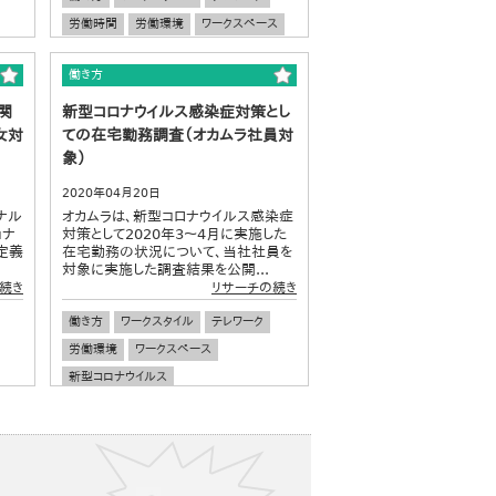
労働時間
労働環境
ワークスペース
中小企業
企業経営
働き方
関
新型コロナウイルス感染症対策とし
女対
ての在宅勤務調査（オカムラ社員対
象）
2020年04月20日
ナル
オカムラは、新型コロナウイルス感染症
ョナ
対策として2020年3～4月に実施した
定義
在宅勤務の状況について、当社社員を
対象に実施した調査結果を公開...
続き
リサーチの続き
働き方
ワークスタイル
テレワーク
労働環境
ワークスペース
新型コロナウイルス