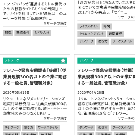
「時の記念日」にちなんで、生活者
エン・ジャパンが運営するミドル世代の
間についての意識や実態を探る調
ための転職サイト『ミドルの転職』上
2017年から実施し、『セイコ...
で、サイトを利用している35歳以上のユ
リサーチの
ーザーを対象に「転職意向」...
リサーチの続き
ライフスタイル
時間
転職
転職条件
ミドル人材
タイムマネジメント
時間管理
テレワーク
働き方
ワークスタイル
テレワーク
テレワーク
テレワーク緊急実態調査【後編】（従
テレワーク緊急実態調査【前編】
業員規模300名以上の企業に勤務
業員規模300名以上の企業に
する一般社員、管理職対象）
する一般社員、管理職対象）
2020年05月19日
2020年04月28日
リクルートマネジメントソリューションズ
リクルートマネジメントソリューショ
組織行動研究所は、従業員規模300名
組織行動研究所は、従業員規模30
以上の企業に勤務する、終日・半日・一
以上の企業に勤務する一般社員20
部業務のみの少なくともい...
名、管理職618名に「テレワー...
リサーチの続き
リサーチの
テレワーク
働き方
ワークスタイル
テレワーク
働き方
ワークスタイル