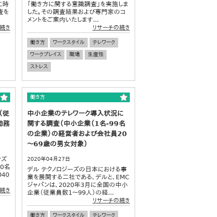
に時
「働き方に関する意識調査」を実施しま
査を
した。その調査結果および専門家のコ
メントをご案内いたします...
続き
リサーチの続き
働き方
ワークスタイル
テレワーク
ワークプレイス
職場
生産性
ストレス
働き方
（従
中小企業のテレワーク導入状況に
勤務
関する調査（中小企業（1名-99名
の企業）の経営者および会社員20
～69歳の男女対象）
ンズ
2020年04月27日
0名
デル テクノロジーズの日本における事
40
業を展開する二社である、デルと、EMC
ジャパンは、2020年3月に全国の中小
続き
企業（従業員数1～99人）の経...
リサーチの続き
働き方
ワークスタイル
テレワーク