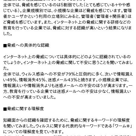
全体では、脅威を感じているのは５割弱でした（とても感じている＋やや感
じている）。企業規模別では、小規模な企業ほど脅威を感じています。管理
者かユーザかという利用の立場別にみると、管理者（管理者＋関係者）ほ
ど脅威を感じています。また、インターネット上の脅威に関する研修などの
教育を行っている企業では、脅威に対する認識が高いという結果になりま
した。
■脅威への具体的な認識
インターネット上の脅威については具体的にどのように認識されているの
でしょうか。インターネット上の脅威に関して不安に思うことを聞いてみまし
た。
全体では、ウィルス感染への不安が79％と圧倒的に多く、次いで情報漏え
い49％、情報消失45％、迷惑メール43％と続きます。小規模企業では、
情報漏えいや情報消失よりも迷惑メールへの不安のほうが高まります。一
方、教育を行っている企業では迷惑メールへの不安は少なく、情報漏えい
への不安が高まっていました。
■脅威に関する理解度
知識面からの認識を確認するために、脅威に関するキーワードの理解度
を聞いてみました。ウィルスに関する代表的なキーワードである「ワーム※」
についての理解度を見ていきます。