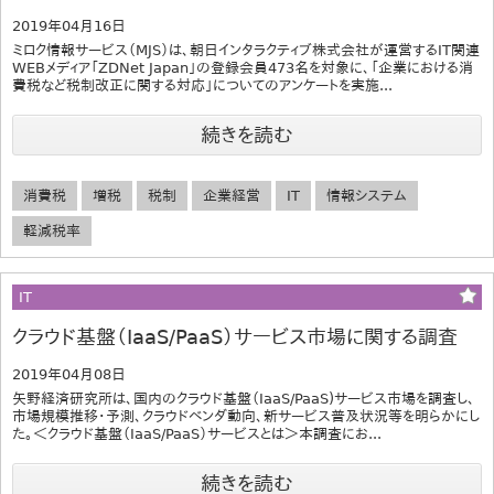
2019年04月16日
ミロク情報サービス（MJS）は、朝日インタラクティブ株式会社が運営するIT関連
WEBメディア「ZDNet Japan」の登録会員473名を対象に、「企業における消
費税など税制改正に関する対応」についてのアンケートを実施...
続きを読む
消費税
増税
税制
企業経営
IT
情報システム
軽減税率
IT
クラウド基盤（IaaS/PaaS）サービス市場に関する調査
2019年04月08日
矢野経済研究所は、国内のクラウド基盤（IaaS/PaaS)サービス市場を調査し、
市場規模推移・予測、クラウドベンダ動向、新サービス普及状況等を明らかにし
た。＜クラウド基盤（IaaS/PaaS）サービスとは＞本調査にお...
続きを読む