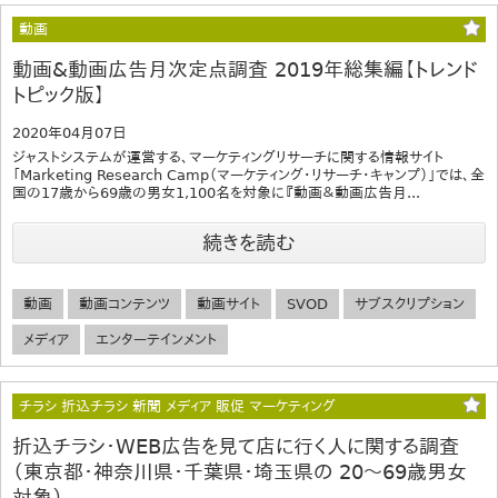
動画
動画&動画広告月次定点調査 2019年総集編【トレンド
トピック版】
2020年04月07日
ジャストシステムが運営する、マーケティングリサーチに関する情報サイト
「Marketing Research Camp（マーケティング・リサーチ・キャンプ）」では、全
国の17歳から69歳の男女1,100名を対象に『動画＆動画広告月...
続きを読む
動画
動画コンテンツ
動画サイト
SVOD
サブスクリプション
メディア
エンターテインメント
チラシ 折込チラシ 新聞 メディア 販促 マーケティング
折込チラシ・WEB広告を見て店に行く人に関する調査
（東京都・神奈川県・千葉県・埼玉県の 20～69歳男女
対象）