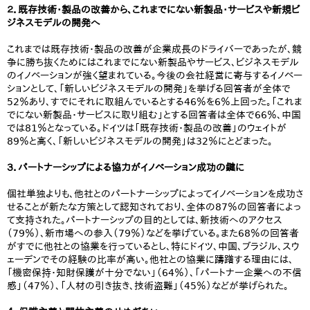
２．既存技術・製品の改善から、これまでにない新製品・サービスや新規ビ
ジネスモデルの開発へ
これまでは既存技術・製品の改善が企業成長のドライバーであったが、競
争に勝ち抜くためにはこれまでにない新製品やサービス、ビジネスモデル
のイノベーションが強く望まれている。今後の会社経営に寄与するイノベー
ションとして、「新しいビジネスモデルの開発」を挙げる回答者が全体で
52％あり、すでにそれに取組んでいるとする46％を6％上回った。「これま
でにない新製品・サービスに取り組む」とする回答者は全体で66％、中国
では81％となっている。ドイツは「既存技術・製品の改善」のウェイトが
89％と高く、「新しいビジネスモデルの開発」は32％にとどまった。
３．パートナーシップによる協力がイノベーション成功の鍵に
個社単独よりも、他社とのパートナーシップによってイノベーションを成功さ
せることが新たな方策として認知されており、全体の87％の回答者によっ
て支持された。パートナーシップの目的としては、新技術へのアクセス
（79％）、新市場への参入（79％）などを挙げている。また68％の回答者
がすでに他社との協業を行っているとし、特にドイツ、中国、ブラジル、スウ
ェーデンでその経験の比率が高い。他社との協業に躊躇する理由には、
「機密保持・知財保護が十分でない」（64％）、「パートナー企業への不信
感」（47％）、「人材の引き抜き、技術盗難」（45％）などが挙げられた。