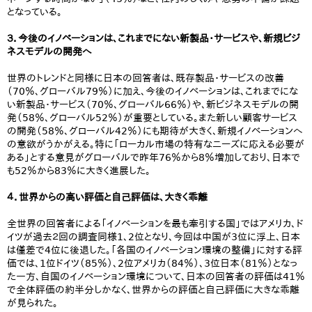
となっている。
３．今後のイノベーションは、これまでにない新製品・サービスや、新規ビジ
ネスモデルの開発へ
世界のトレンドと同様に日本の回答者は、既存製品・サービスの改善
（70％、グローバル79％）に加え、今後のイノベーションは、これまでにな
い新製品・サービス（70％、グローバル66％）や、新ビジネスモデルの開
発（58％、グローバル52％）が重要としている。また新しい顧客サービス
の開発（58％、グローバル42％）にも期待が大きく、新規イノベーションへ
の意欲がうかがえる。特に「ローカル市場の特有なニーズに応える必要が
ある」とする意見がグローバルで昨年76％から8％増加しており、日本で
も52％から83％に大きく進展した。
４．世界からの高い評価と自己評価は、大きく乖離
全世界の回答者による「イノベーションを最も牽引する国」ではアメリカ、ド
イツが過去２回の調査同様1、2位となり、今回は中国が3位に浮上、日本
は僅差で4位に後退した。「各国のイノベーション環境の整備」に対する評
価では、1位ドイツ（85％）、2位アメリカ（84％）、3位日本（81％）となっ
た一方、自国のイノベーション環境について、日本の回答者の評価は41％
で全体評価の約半分しかなく、世界からの評価と自己評価に大きな乖離
が見られた。