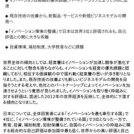
◆ イノベーションは戦略的優先課題、パートナーシップによってさらに加
速
◆ 既存技術の改善から、新製品・サービスや新規ビジネスモデルの開
発へ
◆「イノベーション環境の整備」で日本は世界3位と評価されるも、自己
評価との間に大きな乖離
◆ 投資環境、補助制度、大学教育などに課題
世界全体の傾向としては、経営層はイノベーションが加速し競争が激化す
ることに対して懸念を持ちながらも、イノベーションを経営の優先課題と認
識しており、相反する価値観の中で揺れ動く経営層の思いが浮き彫りとな
りました。また、既存技術の改善よりも新しいビジネスモデルの開発を目
指そうとする考えや、他社とのパートナーシップによってイノベーションを加
速させようという意思が見られました。イノベーションを取り巻く枠組みに
対する評価は、混迷した2012年の世界経済を反映して、全体的に下落す
る傾向となりました。
日本については、全体回答者による「イノベーションを最も牽引する国」で
4位に、「イノベーション環境が整備されている国」で3位となった一方で、
教育、投資、補助制度、知財保護など、自国のイノベーションの枠組みに関
する総合的な自己評価は参加国中最も低く、世界からの高い評価と自己