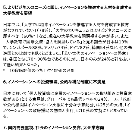
５．よりビジネスのニーズに即し、イノベーションを推進する人材を育成する
大学教育を要望
日本では、「大学では将来イノベーションを推進する人材を育成する教育
がなされていない」（78％）、「大学のカリキュラムはよりビジネスニーズに
即すべき」（60％* ）など、現在の大学教育を問題視する声が多い。また、
「大学教育で国際交流・協力を奨励している」と見る割合が日本は19％
で、シンガポール88％、アメリカ74％、ドイツ82％、韓国54％など、他の先
進国との比較でも低くとどまった。「若い世代のイノベーションへの熱意」
は、各国ともに70～90％台であるのに対し、日本のみが24％と群を抜い
て低い結果となった。
* 10段階評価のうち上位4評価の合計
６．イノベーションへの投資環境、公的な補助制度に不満足
日本において「個人投資家は企業のイノベーションへの取り組みに投資意
欲がある」とする意見は、グローバルでも最低レベルの24％。一方、「政府
や公的機関はイノベーション支援に十分な予算配分」は25％の支持、「イ
ノベーションへの政府援助の効果と実行」は10％の支持にとどまってい
る。
７．国内需要重視、社会のイノベーション受容、大企業志向