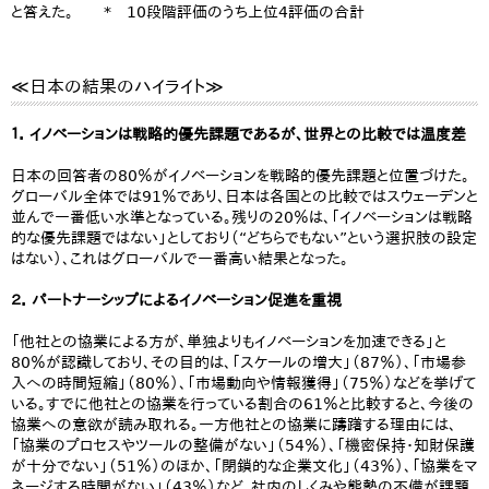
と答えた。 * 10段階評価のうち上位4評価の合計
≪日本の結果のハイライト≫
１. イノベーションは戦略的優先課題であるが、世界との比較では温度差
日本の回答者の80％がイノベーションを戦略的優先課題と位置づけた。
グローバル全体では91％であり、日本は各国との比較ではスウェーデンと
並んで一番低い水準となっている。残りの20％は、「イノベーションは戦略
的な優先課題ではない」としており（“どちらでもない”という選択肢の設定
はない）、これはグローバルで一番高い結果となった。
２. パートナーシップによるイノベーション促進を重視
「他社との協業による方が、単独よりもイノベーションを加速できる」と
80％が認識しており、その目的は、「スケールの増大」（87％）、「市場参
入への時間短縮」（80％）、「市場動向や情報獲得」（75％）などを挙げて
いる。すでに他社との協業を行っている割合の61％と比較すると、今後の
協業への意欲が読み取れる。一方他社との協業に躊躇する理由には、
「協業のプロセスやツールの整備がない」（54％）、「機密保持・知財保護
が十分でない」（51％）のほか、「閉鎖的な企業文化」（43％）、「協業をマ
ネージする時間がない」（43％）など、社内のしくみや態勢の不備が課題