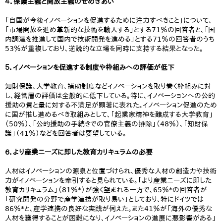
４．保護主義と開放主義のせめぎあい
「自国が今後イノベーションを促進するために注力すべきこと」について、
「市場開放を進め革新的な技術を輸入する」とする71％の回答者と、「国
内調達を推進して国内で技術開発を進める」とする71％の回答者のうち
53％が重複しており、逆説的な立場を同時に支持する結果となった。
５．イノベーションを促進する制度や枠組みへの評価が低下
知財保護、大学教育、補助制度などイノベーションを取り巻く枠組みに対
し、経営層の評価は全般的に低下している。特に、イノベーションへの公的
援助の質と量に対する不満足が顕著に表れた。イノベーション促進のため
に国が推し進めるべき取組みとして、「起業家精神を醸成する大学教育」
（50％）、「公的援助の手続きでの官僚主義の排除」（48％）、「知財保
護」（41％）などを回答者は要望している。
６．より産業ニーズに即した教育カリキュラムの必要
人材はイノベーションの源泉と位置づけられ、優秀な人材の創造力や技術
力がイノベーションを牽引すると見られている。「より産業ニーズに即した
教育カリキュラム」（81％*）が強く望まれる一方で、65％*の回答者が
「研究開発の分野で産学連携が取り易い」としており、特にドイツでは
86％*と、産学連携の良好な実践が伺えた。また41％が「海外の優秀な
人材を獲得することが困難になり、イノベーションの進展に悪影響がある」