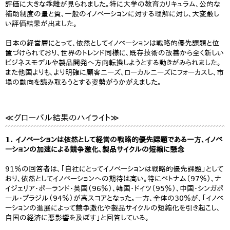
評価に大きな乖離が見られました。特に大学の教育カリキュラム、公的な
補助制度の量と質、一般のイノベーションに対する理解に対し、大変厳し
い評価結果が出ました。
日本の経営層にとって、依然としてイノベーションは戦略的優先課題と位
置づけられており、世界のトレンド同様に、既存技術の改善から全く新しい
ビジネスモデルや製品開発へ方向転換しようとする動きがみられました。
また他国よりも、より明確に顧客ニーズ、ローカルニーズにフォーカスし、市
場の動向を読み取ろうとする姿勢がうかがえました。
≪グローバル結果のハイライト≫
1. イノベーションは依然として経営の戦略的優先課題である一方、イノベ
ーションの加速による競争激化、製品サイクルの短縮に懸念
91％の回答者は、「自社にとってイノベーションは戦略的優先課題」として
おり、依然としてイノベーションへの期待は高い。特にベトナム（97％）、ナ
イジェリア・ポーランド・英国（96％）、韓国・ドイツ（95％）、中国・シンガポ
ール・ブラジル（94％）が高スコアとなった。一方、全体の30％が、「イノベ
ーションの進展によって競争激化や製品サイクルの短縮化を引き起こし、
自国の経済に悪影響を及ぼす」と回答している。