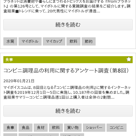
プラネットは消費財や暮らしにまつわるトピックスをお届けする 『Fromプラネッ
ト』 の第126号として、マイボトルに関する意識調査の結果をご紹介します。調
査結果■トレンドに乗って、20代男性にマイボトルが浸透...
続きを読む
水筒
マイボトル
マイカップ
飲料
節約
食事
コンビニ調理品の利用に関するアンケート調査（第8回）
2020年01月21日
マイボイスコムは、８回目となる『コンビニ調理品の利用』に関するインターネッ
ト調査を2019年12月1日～5日に実施し、10,187件の回答を集めました。調
査結果サマリーコンビニ調理品週1回以上購入者は全体の2割弱...
続きを読む
食事
食品
食材
飲料
買い物
ショッパー
コンビニ