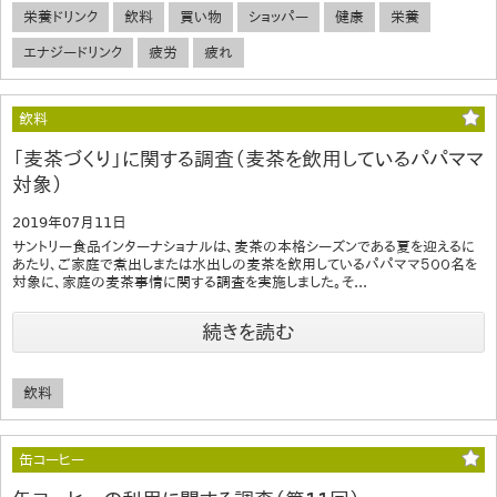
栄養ドリンク
飲料
買い物
ショッパー
健康
栄養
エナジードリンク
疲労
疲れ
飲料
「麦茶づくり」に関する調査（麦茶を飲用しているパパママ
対象）
2019年07月11日
サントリー食品インターナショナルは、麦茶の本格シーズンである夏を迎えるに
あたり、ご家庭で煮出しまたは水出しの麦茶を飲用しているパパママ５００名を
対象に、家庭の麦茶事情に関する調査を実施しました。そ...
続きを読む
飲料
缶コーヒー