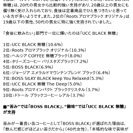
無糖」は、20代の男女から比較的強い支持があり、20歳以上の男女にも
偏り無く受け入れられており、食後は定番商品でひと息つきたいと思って
いる方が多いようです。また、2位の「Roots アロマブラック オリジナル」は
19歳以下の男性、50代の男女に特に強く支持されていました。
「食後に飲みたい」部門で一位に輝いたのは「UCC BLACK 無糖」
1位：UCC BLACK 無糖（10.6%）
2位：Roots アロマブラック オリジナル（10.3%）
3位：ヘルシア COFFEE 無糖ブラック（8.0%）
4位：タリーズコーヒー バリスタズブラック（7.2%）
5位：BOSS BLACK（6.9%）
6位：ジョージア エメラルドマウンテンブレンド ブラック（6.4%）
7位：BOSS SILKY BLACK keep You Relaxed（5.3%）
8位：UCC BLACK 無糖 The Deep（5.0%）
9位：Roots アロマインパクト ブラッククリスタル（3.7%）
10位：ドトール ブラックコーヒー レアル（3.7%）
■“苦み”では「BOSS BLACK」、“酸味”では「UCC BLACK 無糖」
が支持
苦みが一番良い缶コーヒーとして「BOSS BLACK」が選ばれた理由は、
「飲んだ感じがほどよい苦さだから」（40代女性）、「本格的な味で苦味が