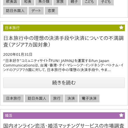
飲食店
和食
魚介類
家族
親子
こども
子ども
訪日外国人
デート
恋愛
日本旅行
日本旅行中の理想の決済手段や決済についての不満調
査（アジア7カ国対象）
2020年01月31日
“日本好き”コミュニティサイト『FUN! JAPAN』を運営するFun Japan
Communicationsは、台湾・香港・タイ・マレーシア・インドネシア・ベトナム・イ
ンドのアジア7カ国に対して、日本旅行中の理想の決済手段や、今ま...
続きを読む
日本旅行
訪日外国人
旅行
決済
電子決済
婚活
国内オンライン恋活・婚活マッチングサービスの市場調査