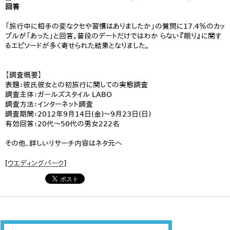
回答
「旅行中に相手の変なクセや習慣はありましたか」の質問に17.4％のカッ
プルが「あった」と回答。普段のデートだけではわか らない『眠り』に関す
るエピソードが多く寄せられた結果となりました。
【調査概要】
表題：彼氏彼女との初旅行に関しての実態調査
調査主体：ガールズスタイル LABO
調査方法：インターネット調査
調査期間：2012年9月14日(金)～9月23日(日)
有効回答：20代～50代の男女222名
その他、詳しいリサーチ内容はネタ元へ
[
ウエディングパーク
]