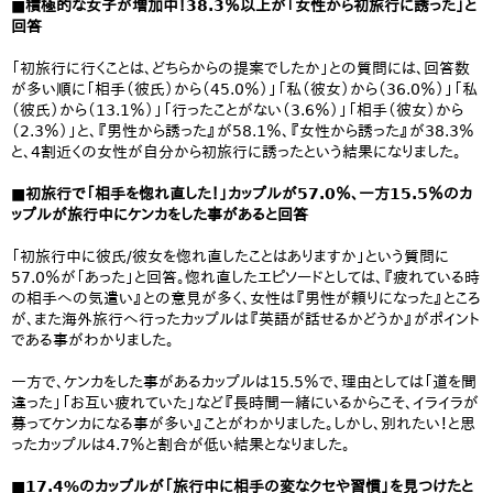
■積極的な女子が増加中！38.3％以上が「女性から初旅行に誘った」と
回答
「初旅行に行くことは、どちらからの提案でしたか」との質問には、回答数
が多い順に「相手（彼氏）から（45.0％）」「私（彼女）から（36.0％）」「私
（彼氏）から（13.1％）」「行ったことがない（3.6％）」「相手（彼女）から
（2.3％）」と、『男性から誘った』が58.1％、『女性から誘った』が38.3％
と、4割近くの女性が自分から初旅行に誘ったという結果になりました。
■初旅行で「相手を惚れ直した！」カップルが57.0％、一方15.5％のカ
ップルが旅行中にケンカをした事があると回答
「初旅行中に彼氏/彼女を惚れ直したことはありますか」という質問に
57.0％が「あった」と回答。惚れ直したエピソードとしては、『疲れている時
の相手への気遣い』との意見が多く、女性は『男性が頼りになった』ところ
が、また海外旅行へ行ったカップルは『英語が話せるかどうか』がポイント
である事がわかりました。
一方で、ケンカをした事があるカップルは15.5％で、理由としては「道を間
違った」「お互い疲れていた」など『長時間一緒にいるからこそ、イライラが
募ってケンカになる事が多い』ことがわかりました。しかし、別れたい！と思
ったカップルは4.7％と割合が低い結果となりました。
■17.4%のカップルが「旅行中に相手の変なクセや習慣」を見つけたと