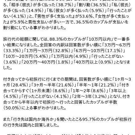
ろ、「相手（彼氏）が多く払った（38.7％）」「割り勘（36.5％）」「私（彼氏）
が多く払った（14.9％）」「私（彼女）が多く払った（5.9％）」「行ったことが
ない（4.1％）」と、『男性が多く支払った』が53.6％、『女性が多く支払っ
た』が5.9％と男性支払いが多い一方で、36.5％のカップルが支払いを
割り勘にしている事がわかりました。
旅行代の総額に関しては、88.3％のカップルが「10万円以内」で一番多
い結果になりました。全回答の内訳は回答数が多い順に「3万円～6万円
（33.3％）」「1万円～3万円（32.8％）」「6万円～10万円（17.1％）」
「10万～20万円（5.4％）」「1万円以内（4.9％）」「行ったことがない
（3.6％）」「20万円～40万円（1.8％）」「40万円以上（0.9％）」となりま
した。
付き合ってから初旅行に行くまでの期間は、回答数が多い順に「1ヶ月～3
ヶ月（28.4％）」「3ヶ月～半年（21.6％）」「半年～1年（21.2％）」「付き
合ってからすぐ（1ヶ月未満）（8.6％）」「1年～2年（8.6％）」「3年以上
（4.5％）」「行ったことがない（4.1％）」「2年～3年（3.2%）」となり、付き
合ってから半年以内で初旅行へ行ったと回答したカップルが半数
（50.0％）に上る事がわかりました。
また「行き先は国内か海外か」を聞いたところ95.7％のカップルが初旅行
の行き先は国内と回答しました。