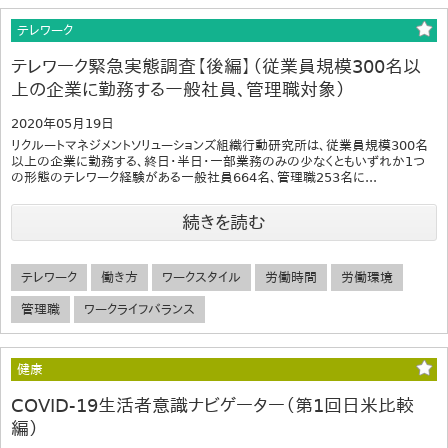
テレワーク
テレワーク緊急実態調査【後編】（従業員規模300名以
上の企業に勤務する一般社員、管理職対象）
2020年05月19日
リクルートマネジメントソリューションズ組織行動研究所は、従業員規模300名
以上の企業に勤務する、終日・半日・一部業務のみの少なくともいずれか1つ
の形態のテレワーク経験がある一般社員664名、管理職253名に...
続きを読む
テレワーク
働き方
ワークスタイル
労働時間
労働環境
管理職
ワークライフバランス
健康
COVID-19生活者意識ナビゲーター（第1回日米比較
編）