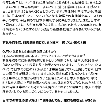
今年は去年と比べ、全体的に増加傾向にあります。支給日数は、日本は2
日多い20日、世界平均は5日多い25日、消化日数は、日本は3日多い10
日、世界平均は5日多い20日となっています。有休消化率は下から、韓国
48％、日本50％、マレーシア71％となり、韓国との有休消化率ワーストの
争いの中で、今回初めて日本が逆転する結果となりました。また、日本の
上司の約2人に1人が有休消化に対して協力的であり、2020年までに有
休消化率を70％にするという政府の新成長戦略が功を奏しているかもし
れません。
有休を取る際、罪悪感を感じてしまう日本 感じない国の3倍
Q,有休を取るとき罪悪感を感じますか？
Q,あなたは休暇中に本当にリラックスすることができますか？
有休を取る際に罪悪感を感じるかという質問に対し、日本人の26％が
「はい」と回答しており最も多い結果となってい ます。一方で、メキシコとス
ペインで日本の3倍の77％が全く罪悪感を感じないと回答しており、日本
人の国民性が顕著に出ています。また、例え休暇を取ったとしても旅行中
に仕事のことが頭から離れないと回答したのは日本人が最多で、平均
5.6％を大幅に上回る結果となりました。休みを取りづらく、休めたとしても
四六時中仕事のことを考えざるを得ないこのような環境が日本人の幸福
度を低くしている理由の1つになっているかもしれません。
日本での有休の取り方は「年間を通して短い旅行を複数回」が56％