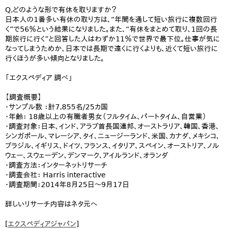
Q,どのような形で有休を取りますか？
日本人の1番多い有休の取り方は、“年間を通して短い旅行に複数回行
く”で56％という結果になりました。また、“有休をまとめて取り、1回の長
期旅行に行く”と回答した人はわずか11％で世界で最下位。仕事が気に
なってしまうためか、日本では長期で遠くに行くよりも、近くて短い旅行に
行くほうが多い傾向となりました。
「エクスペディア 調べ」
【調査概要】
・サンプル数 ：計7,855名/25カ国
・年齢： 18歳以上の有職者男女（フルタイム、パートタイム、自営業）
・調査対象：日本、インド、アラブ首長国連邦、オーストラリア、韓国、香港、
シンガポール、マレーシア、タイ、ニュージーランド、米国、カナダ、メキシコ、
ブラジル、イギリス、ドイツ、フランス、イタリア、スペイン、オーストリア、ノル
ウェー、スウェーデン、デンマーク、アイルランド、オランダ
・調査方法：インターネットリサーチ
・調査会社： Harris interactive
・調査期間：2014年8月25日～9月17日
詳しいリサーチ内容はネタ元へ
[
エクスペディアジャパン
]