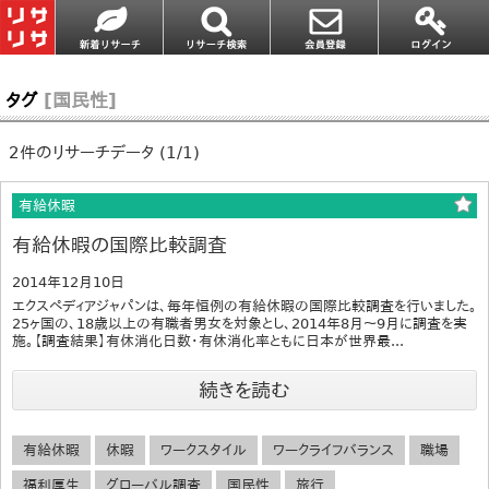
タグ
[国民性]
2件のリサーチデータ (1/1)
有給休暇
有給休暇の国際比較調査
2014年12月10日
エクスペディアジャパンは、毎年恒例の有給休暇の国際比較調査を行いました。
25ヶ国の、18歳以上の有職者男女を対象とし、2014年8月～9月に調査を実
施。【調査結果】有休消化日数・有休消化率ともに日本が世界最...
続きを読む
有給休暇
休暇
ワークスタイル
ワークライフバランス
職場
福利厚生
グローバル調査
国民性
旅行