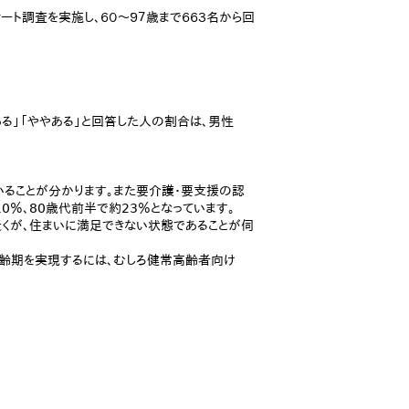
ト調査を実施し、６０～９７歳まで６６３名から回
ある」「ややある」と回答した人の割合は、男性
いることが分かります。また要介護・要支援の認
0％、80歳代前半で約23％となっています。
くが、住まいに満足できない状態であることが伺
高齢期を実現するには、むしろ健常高齢者向け