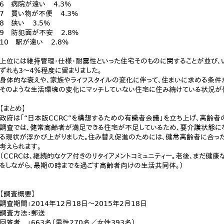
6 病院が遠い 4.3%
7 買い物が不便 4.3%
8 狭い 3.5%
9 防犯面が不安 2.8%
10 駅が遠い 2.8%
上位には維持管理・仕様・耐震性といった住宅そのものに関することが並び、い
ずれも3～4％程度に留まりました。
身体的な衰えや、家族やライフスタイルの変化に伴って、住まいに求める条件
そのような生活環境の変化にマッチしていない住宅に住み続けている状況が伺
【まとめ】
政府は「“日本版CCRC”を構想するための有識者会議」を立ち上げ、高齢
調査では、健常高齢者が満足できる住宅が不足しているため、要介護状態に
る現状が浮かび上がりました。住み替え促進のためには、健常高齢者に合っ
考えられます。
（CCRCは、継続的なケア付きのリタイアメントコミュニティー。老後、まだ健
をしながら、最期の時までを過ごす高齢者向けの生活共同体。）
【調査概要】
調査期間：2014年12月18日～2015年2月18日
調査方法：郵送
回答者 ：663名（男性270名／女性393名）