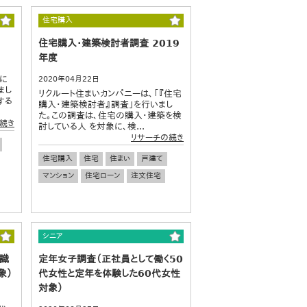
住宅購入
住宅購入・建築検討者調査 2019
年度
に
2020年04月22日
まし
リクルート住まいカンパニーは、「『住宅
する
購入・建築検討者』調査」を行いまし
た。この調査は、住宅の購入・建築を検
続き
討している人 を対象に、検...
リサーチの続き
住宅購入
住宅
住まい
戸建て
マンション
住宅ローン
注文住宅
シニア
識
定年女子調査（正社員として働く50
象）
代女性と定年を体験した60代女性
対象）