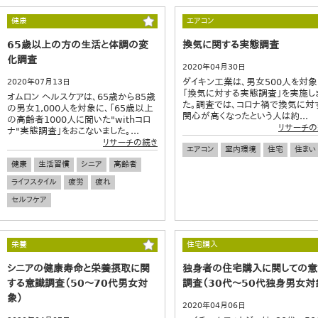
健康
エアコン
65歳以上の方の生活と体調の変
換気に関する実態調査
化調査
2020年04月30日
ダイキン工業は、男女500人を対象
2020年07月13日
「換気に対する実態調査」を実施し
オムロン ヘルスケアは、65歳から85歳
た。調査では、コロナ禍で換気に対
の男女1,000人を対象に、「65歳以上
関心が高くなったという人は約...
の高齢者1000人に聞いた"withコロ
リサーチの
ナ"実態調査」をおこないました。...
リサーチの続き
エアコン
室内環境
住宅
住まい
健康
生活習慣
シニア
高齢者
ライフスタイル
疲労
疲れ
セルフケア
栄養
住宅購入
シニアの健康寿命と栄養摂取に関
独身者の住宅購入に関しての意
する意識調査（50～70代男女対
調査（30代～50代独身男女対
象）
2020年04月06日