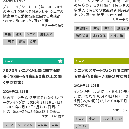
エイチームフィナジーは、30代～50
2020年04月07日
の独身の男女を対象に、「独身者
ディーエイチシー（DHC）は、50～70代
宅購入に関しての意識調査」を実
の男女1,236名を対象とした「シニアの
ました。調査の結果、30～59歳...
健康寿命と栄養摂取に関する意識調
リサーチの
査」を実施しました。調査背景...
リサーチの続き
住宅購入
住宅
住まい
独身女
栄養
健康
シニア
健康寿命
独身男性
未婚女性
未婚男性
中高年
運動
食事
シニア
シニア
2020年シニアの仕事に関する調
シニアのスマートフォン利用に関
査（40歳～59歳と60歳以上の働
る調査（50歳～79歳の男女対
く男女対象）
2019年12月26日
イオンリテールが提供するイオンモ
2020年02月28日
ルは、２０１９年１０月２１日（月）～１０
総合マーケティング支援を行なうネオマ
４日（木）の期間で、「２０１９年１１月
ーケティングは、2020年2月16日（日）
アのスマ...
～2020年2月17日（月）の2日間、全
リサーチの
国の40歳～59歳と60歳以上の働...
リサーチの続き
シニア
中高年
スマートフォン
シニア
シニア人材
中高年
中年
デバイス