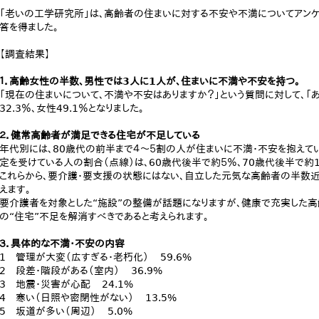
「老いの工学研究所」は、高齢者の住まいに対する不安や不満についてアンケー
答を得ました。
【調査結果】
１．高齢女性の半数、男性では3人に1人が、住まいに不満や不安を持つ。
「現在の住まいについて、不満や不安はありますか？」という質問に対して、「
32.3％、女性49.1％となりました。
２．健常高齢者が満足できる住宅が不足している
年代別には、80歳代の前半まで４～５割の人が住まいに不満・不安を抱えて
定を受けている人の割合（点線）は、60歳代後半で約５％、70歳代後半で約1
これらから、要介護・要支援の状態にはない、自立した元気な高齢者の半数近
えます。
要介護者を対象とした“施設”の整備が話題になりますが、健康で充実した
の“住宅”不足を解消すべきであると考えられます。
３．具体的な不満・不安の内容
1 管理が大変（広すぎる・老朽化） 59.6%
2 段差・階段がある（室内） 36.9%
3 地震・災害が心配 24.1%
4 寒い（日照や密閉性がない） 13.5%
5 坂道が多い（周辺） 5.0%