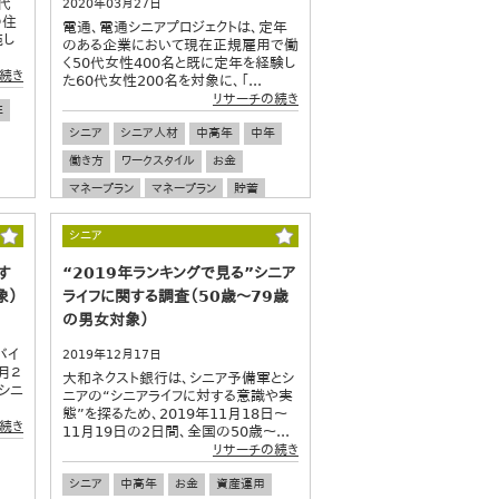
代
2020年03月27日
の住
電通、電通シニアプロジェクトは、定年
施し
のある企業において現在正規雇用で働
く50代女性400名と既に定年を経験し
続き
た60代女性200名を対象に、「...
リサーチの続き
性
シニア
シニア人材
中高年
中年
働き方
ワークスタイル
お金
マネープラン
マネープラン
貯蓄
貯金
定年
老後
退職金
シニア
ダイバーシティ
女性のキャリア
す
“2019年ランキングで見る”シニア
ワーキングウーマン
有職女性
象）
ライフに関する調査（50歳～79歳
の男女対象）
バイ
2019年12月17日
月２
大和ネクスト銀行は、シニア予備軍とシ
 シニ
ニアの“シニアライフに対する意識や実
態”を探るため、2019年11月18日～
続き
11月19日の2日間、全国の50歳～...
リサーチの続き
シニア
中高年
お金
資産運用