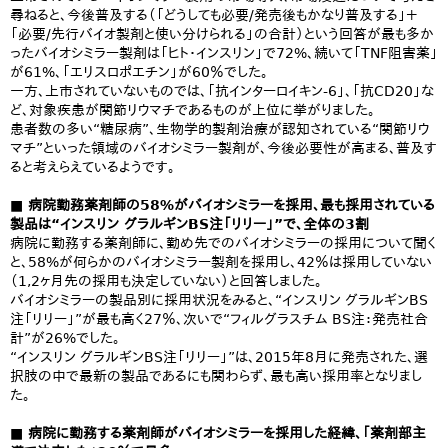
尋ねると、今後普及する（「どうしても必要/発売後もかなり普及する」＋
「必要/先行バイオ製剤と使い分けられる」の合計）という回答が最も多か
ったバイオシミラー製剤は「ヒト・インスリン」で72%、続いて「TNF阻害薬」
が61%、「エリスロポエチン」が60％でした。
一方、上市されていないものでは、「抗インターロイキン-6」、「抗CD20」な
ど、対象疾患が関節リウマチであるものが上位に挙がりました。
患者数の多い“糖尿病”、生物学的製剤治療が認知されている“関節リウ
マチ”といった領域のバイオシミラー製剤が、今後必要性が高まる、普及す
ると考えらえているようです。
■ 病院勤務薬剤師の58%がバイオシミラーを採用、最も採用されている
製品は“インスリン グラルギンBS注「リリー」”で、全体の3割
病院に勤務する薬剤師に、勤め先でのバイオシミラーの採用について聞く
と、58%が何らかのバイオシミラー製剤を採用し、42％は採用していない
（1,2ヶ月先の採用も決定していない）と回答しました。
バイオシミラーの製品別に採用状況をみると、“インスリン グラルギンBS
注「リリー」”が最も高く27％、次いで“フィルグラスチム BS注：発売社合
計”が26%でした。
“インスリン グラルギンBS注「リリー」”は、2015年8月に発売された、選
択肢の中で最新の製品であるにも関わらず、最も高い採用率となりまし
た。
■ 病院に勤務する薬剤師がバイオシミラーを採用した経緯、「薬剤部主