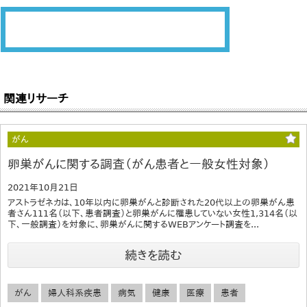
関連リサーチ
がん
卵巣がんに関する調査（がん患者と一般女性対象）
2021年10月21日
アストラゼネカは、10年以内に卵巣がんと診断された20代以上の卵巣がん患
者さん111名（以下、患者調査）と卵巣がんに罹患していない女性1,314名（以
下、一般調査）を対象に、卵巣がんに関するWEBアンケート調査を...
続きを読む
がん
婦人科系疾患
病気
健康
医療
患者