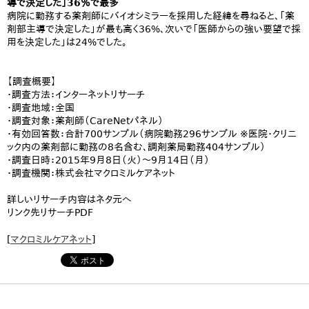
導で決定した」36％で最多
病院に勤務する薬剤師にバイオシミラーを採用した経緯を尋ねると、「薬
剤部主導で決定した」が最も高く36%、次いで「医師からの強い要望で採
用を決定した」は24%でした。
【調査概要】
・調査方法：インターネットリサーチ
・調査地域：全国
・調査対象：薬剤師（CareNetパネル）
・有効回答数：合計700サンプル（病院勤務296サンプル ※医院・クリニ
ック内の薬剤部に勤務の8名含む、調剤薬局勤務404サンプル）
・調査日時：2015年9月8日（火）～9月14日（月）
・調査機関：株式会社マクロミルケアネット
詳しいリサーチ内容はネタ元へ
リンク先リサーチPDF
[
マクロミルケアネット
]