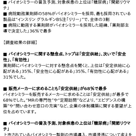
■ バイオシミラーの普及予測、対象疾患の上位は「糖尿病」「関節リウマ
チ」
■ 病院勤務薬剤師の58%がバイオシミラーを採用、最も採用されている
製品は“インスリン グラルギンBS注「リリー」”で、全体の3割
■ 病院に勤務する薬剤師がバイオシミラーを採用した経緯、「薬剤部主
導で決定した」36％で最多
【調査結果の詳細】
■ バイオシミラーに関する懸念点、トップは「安定供給」、次いで「安全
性」、「有効性」
薬剤師にバイオシミラーに対する懸念点を聞くと、上位は「安定供給に心
配がある」35％、「安全性に心配がある」35％、「有効性に心配がある」
31％でした。
■ 販売メーカーに求めることも「安定供給」が68％で最多
バイオシミラーを販売するメーカーに求めることは「安定供給」が最多で
68%でした。“MRの専門性”や“定期訪問”などより、“エビデンスの構
築”や“問い合わせ窓口の充実”など、企業の体制構築に関する要望が上
位を占めています。
■ バイオシミラーの普及予測、対象疾患の上位は「糖尿病」「関節リウマ
チ」
上市されているバイオシミラー製剤の市場導入、市場浸透について考えを