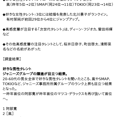
嵐（昨年5位→2位）SMAP（同24位→11位）TOKIO（同23位→14位）
◆好きな女性タレント：3位には結婚を発表した北川景子がランクイン。
有村架純が前回29位から4位にジャンプアップ。
◆高感度層が注目する「次世代タレント」は、ディーン・フジオカ、菅田将暉
など
◆その他高感度層の注目タレントとして、桜井日奈子、町田啓太、清野菜
名などの名前があがった
【調査結果】
好きな男性タレント
ジャニーズグループの躍進が目立つ結果。
20-60代の男女全体で好きな男性タレントを聞いたところ、嵐やSMAP、
TOKIOなど、ジャニーズ事務所所属グループのランク上昇も目立つ結果
となった。
一昨年首位の阿部寛が昨年首位のマツコ・デラックスを再び抜いて首位
へ。
1 阿部寛
2 ［嵐］