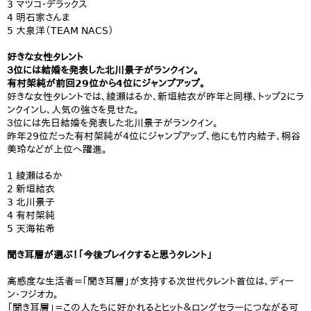
3 マツコ・デラックス
4 明石家さんま
5 大泉洋（TEAM NACS）
好きな女性タレント
３位には結婚を発表した北川景子がランクイン。
有村架純が前回29位から4位にジャンプアップ。
好きな女性タレントでは、綾瀬はるか、新垣結衣が昨年と同様、トップ2にラ
ンクインし、人気の強さを見せた。
３位には先日結婚を発表した北川景子がランクイン。
昨年29位だった有村架純が4位にジャンプアップ、他にも竹内結子、桐谷
美玲などが上位へ躍進。
1 綾瀬はるか
2 新垣結衣
3 北川景子
4 有村架純
5 天海祐希
聞き耳層が選ぶ！「今後ブレイクすると思うタレント」
高感度な生活者＝「聞き耳層」が支持する次世代タレント首位は、ディー
ン・フジオカ。
「聞き耳層」=この人たちに好かれるとヒット＆ロングセラーにつながる可