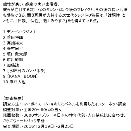
能性が高い、感度の高い生活者。
彼らが注目する次世代のタレントは、今後のブレイクと、その後の長い活躍
も期待できる。聞き耳層が支持する次世代タレントの特長は、「話題性」と
ともに、「信頼」「個性」「親しみやすさ」をも備えている点。
1 ディーン・フジオカ
2 菅田将暉
3 高畑裕太
4 野村周平
5 坂口健太郎
6 市川紗椰
7 加藤諒
7 【水曜日のカンパネラ】
9 【KANA－BOON】
10 瀬戸大也
【調査概要】
調査方法：・マイボイスコム・キキミミパネルを利用したインターネット調査
調査対象：・全国20～60代の男女
総回収数：・3000サンプル ※日本の性年代別・人口構成比に合わせ、
さらにウェートバック集計
実査期間：・2016年2月19日～2月25日