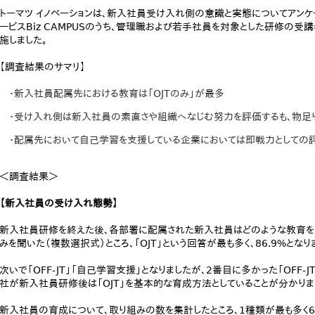
トーマツ イノベーションは、新入社員受け入れ側の意識と実態についてアンケ
ービスBiz CAMPUSのうち、管理職および若手社員を対象とした研修の受講
施しました。
【調査結果のサマリ】
・新入社員配属先における教育は「OJTのみ」が最多
・受け入れ側は新入社員の素直さや組織へなじむ努力を評価するも、物足
・配属先において自己学習を支援している企業においては即戦力としての
＜調査結果＞
【新入社員の受け入れ態勢】
新入社員研修を終えた後、各部署に配属された新入社員はどのような教育を
みを聞いた（複数選択式）ところ、「OJT」という回答が最も多く、86.9%となりま
次いで「OFF-JT」「自己学習支援」となりましたが、2番目に多かった「OFF-
社が新入社員研修後は「OJT」を基本的な育成方法としていることが分かりま
新入社員の育成について、取り組みの数を集計したところ、1種類が最も多く65.