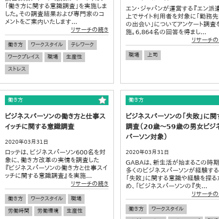
「働き方に関する意識調査」を実施しま
エン・ジャパンが運営する『エン派
した。その調査結果および専門家のコ
上でサイト利用者を対象に「勤務先
メントをご案内いたします...
の出会い」についてアンケート調査
リサーチの続き
施。6,864名の回答を得まし...
リサーチの
働き方
ワークスタイル
テレワーク
職場
上司
ワークプレイス
職場
生産性
ストレス
働き方
働き方
ビジネスパーソンの働き方と仕事ス
ビジネスパーソンの「失敗」に関
イッチに関する意識調査
調査（20歳～59歳の男女ビジ
パーソン対象）
2020年03月31日
ロッテは、ビジネスパーソン600名を対
2020年03月31日
象に、働き方改革の実情を調査した
GABAは、新生活が始まるこの時期
『ビジネスパーソンの働き方と仕事スイ
多くのビジネスパーソンが経験する
ッチに関する意識調査』を実施...
「失敗」に関する意識や経験を探る
リサーチの続き
め、「ビジネスパーソンの『失...
リサーチの
働き方
ワークスタイル
職場
働き方
ワークスタイル
労働時間
労働環境
生産性