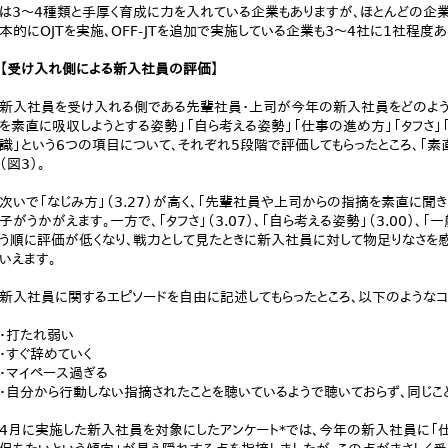
は3～4種類と手厚く育成に力を入れている企業もありますが、ほとんどの企業
本的にOJTを実施、OFF-JTを追加で実施している企業も3～4社に1社程度
【受け入れ側による新入社員の評価】
新入社員を受け入れる側である先輩社員・上司が今年の新入社員をどのよう
を素直に吸収しようとする姿勢」「自ら考える姿勢」「仕事の進め方」「タフさ」
識」という6つの項目について、それぞれ5段階で評価してもらったところ、「素直
（図3）。
次いで「なじみ方」（3.27）が高く、「先輩社員や上司からの指摘を素直に聞
子がうかがえます。一方で、「タフさ」（3.07）、「自ら考える姿勢」（3.00）、「一
う順に評価が低くなり、戦力として見たときに新入社員に対して物足りなさを
いえます。
新入社員に関するエピソードを自由に記述してもらったところ、以下のようなコ
・打たれ弱い
・すぐ辞めていく
・マイペース過ぎる
・自分から行動しない指摘されたことを聴いているようで聴いておらず、同じ
4月に実施した新入社員を対象にしたアンケート*では、今年の新入社員に「