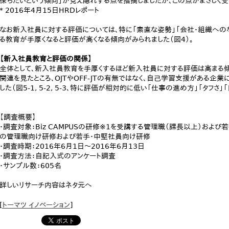
保ちたいという傾向」が見え隠れする点を指摘しましたが、この点がまさしく
* 2016年4月15日HRDレポート
なお新入社員に対する評価については、特に「素直な姿勢」「会社・組織への
る教育が手厚くなると評価が高くなる傾向がみられました（図4）。
【新入社員教育と評価の関係】
全体として、新入社員教育を手厚くするほど新入社員に対する評価は高まる
関連を見たところ、OJTやOFF-JTの有無ではなく、自己学習支援がある
した（図5-1, 5-2, 5-3、特に評価が相対的に低い「仕事の進め方」「タフさ
【調査概要】
・調査対象：Biz CAMPUSの研修※1を受講する管理職（課長以上）および
の管理職向け研修および若手・中堅社員向け研修
・調査時期：2016年6月1日～2016年6月13日
・調査方法：自記入式のアンケート調査
・サンプル数：605名
詳しいリサーチ内容はネタ元へ
[
トーマツ イノベーション
]