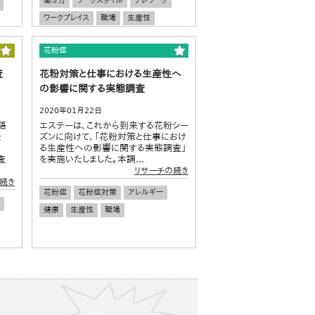
働き方
ワークスタイル
テレワーク
ワークプレイス
職場
生産性
ストレス
花粉症
査
花粉対策と仕事における生産性へ
の影響に関する実態調査
2020年01月22日
語
エステーは、これから到来する花粉シー
を
ズンに向けて、「花粉対策と仕事におけ
る生産性への影響に関する実態調査」
査
を実施いたしました。本調...
リサーチの続き
続き
花粉症
花粉症対策
アレルギー
健康
生産性
職場