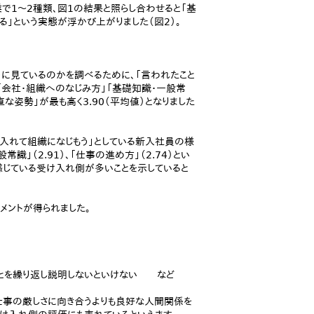
で1～2種類、図1の結果と照らし合わせると「基
ある」という実態が浮かび上がりました（図2）。
に見ているのかを調べるために、「言われたこと
「会社・組織へのなじみ方」「基礎知識・一般常
な姿勢」が最も高く3.90（平均値）となりました
き入れて組織になじもう」としている新入社員の様
般常識」（2.91）、「仕事の進め方」（2.74）とい
感じている受け入れ側が多いことを示していると
メントが得られました。
ことを繰り返し説明しないといけない など
仕事の厳しさに向き合うよりも良好な人間関係を