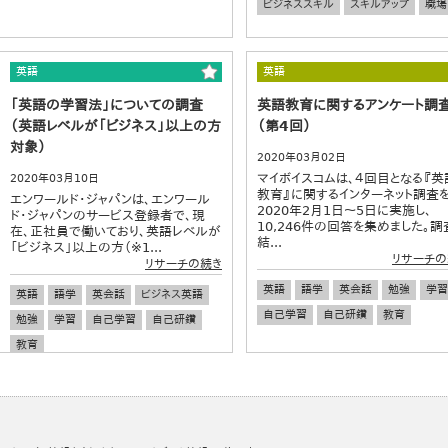
ビジネススキル
スキルアップ
職場
英語
英語
「英語の学習法」についての調査
英語教育に関するアンケート調
（英語レベルが「ビジネス」以上の方
（第4回）
対象）
2020年03月02日
マイボイスコムは、４回目となる『英
2020年03月10日
教育』に関するインターネット調査
エンワールド・ジャパンは、エンワール
2020年2月1日～5日に実施し、
ド・ジャパンのサービス登録者で、現
10,246件の回答を集めました。調
在、正社員で働いており、英語レベルが
結...
「ビジネス」以上の方（※1...
リサーチの
リサーチの続き
英語
語学
英会話
勉強
学習
英語
語学
英会話
ビジネス英語
自己学習
自己研鑽
教育
勉強
学習
自己学習
自己研鑽
教育