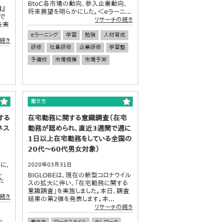
BtoC各市場の動向、参入企業動向、
遣』
将来展望を明らかにした。＜eラーニ...
で
リサーチの続き
を実
eラーニング
学習
勉強
人材育成
続き
研修
社員研修
企業研修
学習塾
予備校
市場規模
市場予測
働き方
する
在宅勤務に関する意識調査（在宅
ネス
勤務が認められ、直近3週間で週に
1日以上在宅勤務をしている全国の
20代～60代男女対象）
に、
2020年03月31日
、
BIGLOBEは、現在の新型コロナウイル
た
スの拡大に伴い、「在宅勤務に関する
意識調査」を実施しました。本日、調査
続き
結果の第2弾を発表します。本...
リサーチの続き