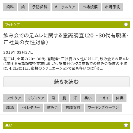
歯科
歯
予防歯科
オーラルケア
市場規模
市場予測
フットケア
飲み会での足ムレに関する意識調査（20～30代有職者・
正社員の女性対象）
2019年03月27日
花王は、全国の20～30代、有職者・正社員の女性に対して、飲み会での足ムレ
に関する意識調査を実施しました。調査トピックス座敷での飲み会頻度の平均
は、4.2回に1回。座敷のシチュエーションで最も多いのは「会...
続きを読む
フットケア
ボディケア
足
肌
汗
臭い
ニオイ
体臭
職場
トイレタリー
飲み会
有職女性
ワーキングウーマン
臭い