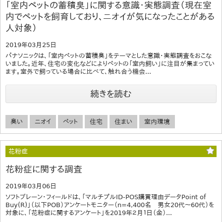
「室内ペットの蓄積臭」に関する意識・実態調査（現在室
内でペットを飼育しており、ニオイが気になったことがある
人対象）
2019年03月25日
パナソニックは、「室内ペットの蓄積臭」をテーマとした意識・実態調査をおこな
いました。近年、住宅の変化などによりペットの「室内飼い」に注目が集まってい
ます。室外で飼っている場合に比べて、触れ合う機会...
続きを読む
臭い
ニオイ
ペット
住宅
住まい
室内環境
花粉症
花粉症に関する調査
2019年03月06日
ソフトブレーン・フィールドは、「マルチプルID-POS購買理由データPoint of
Buy(R)」（以下POB）アンケートモニター（n=4,400名 男女20代～60代）を
対象に、「花粉症に関するアンケート」を2019年２月１日（金）...