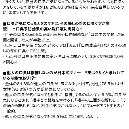
・多くの人が、自分の口臭が気になっているにもかかわらず、いつも口臭ケ
アをしているのはわずか16.2％。83.8％は自分の口臭を自覚しているの
に、習慣としてケアをせず。
■口臭が気になったときのケアは、その場しのぎの口臭ケアが主
流！ “口臭予防効果の高い洗口液に高関心”
・自分の口臭の原因は、歯垢・歯石や口内細菌など「口の中の問題」が原
因と回答した人が半数以上。
・しかし、口臭が気になった時のケアは「ガム」「口内清涼剤」などのその場
しのぎの口臭ケアが主流。
・75.5%は口臭予防効果の高い洗口液に関心アリ。30代女性は84.0%
と関心大！
■他人の口臭は指摘しないのが日本式マナー “実はクサイと思われて
いる可能性あり！？”
・全体の84.8％が他人の口臭が「気になる」と回答。男性（78.5％）より
女性（91.0％）の方が断然気になっている。
・他人の口臭が気になっても相手に「指摘」するのはわずか8.5％。口臭が
気になるときは、「相手との距離を空ける」、「相手の正面から離れる」、「そ
の場から離れる」など、相手に気づかれないようにフェードアウトするのが
一般的。
・他人の口臭が気になっても29.5%は「特に何もしない」。