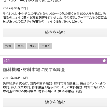
2019年04月22日
ライオンは、小中学生の子どもをもつ30〜40代の働く女性600人を対象に、洗
濯物のニオイに関する実態調査を行いました。その結果、ワーママたちのほぼ全
員が洗ったのにクサイ洗濯物のニオイに悩み、ちゃんと洗った...
続きを読む
洗濯
家事
臭い
ニオイ
歯科
歯科機器・材料市場に関する調査
2019年04月16日
矢野経済研究所は、国内の歯科機器・材料市場を調査し、製品セグメント別の
動向、参入企業動向、将来展望を明らかにした。＜歯科機器・材料市場とは＞
本調査における歯科機器・材料市場とは、歯科診療所・病院、...
続きを読む