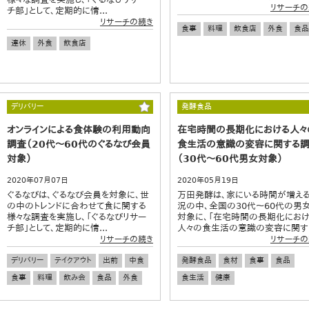
リサーチの
チ部」として、定期的に情...
リサーチの続き
食事
料理
飲食店
外食
食品
連休
外食
飲食店
デリバリー
発酵食品
オンラインによる食体験の利用動向
在宅時間の長期化における人々
調査（20代～60代のぐるなび会員
食生活の意識の変容に関する
対象）
（30代～60代男女対象）
2020年07月07日
2020年05月19日
ぐるなびは、ぐるなび会員を対象に、世
万田発酵は、家にいる時間が増え
の中のトレンドに合わせて食に関する
況の中、全国の30代～60代の男
様々な調査を実施し、「ぐるなびリサー
対象に、「在宅時間の長期化にお
チ部」として、定期的に情...
人々の食生活の意識の変容に関す..
リサーチの続き
リサーチの
デリバリー
テイクアウト
出前
中食
発酵食品
食材
食事
食品
食事
料理
飲み会
食品
外食
食生活
健康