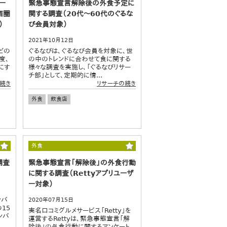
ー
緊急事態宣言解除後の外食予定に
西圏
関する調査（20代～60代のぐるな
）
び会員対象）
2021年10月12日
どの
ぐるなびは、ぐるなび会員を対象に、世
度、
の中のトレンドに合わせて食に関する
にす
様々な調査を実施し、「ぐるなびリサー
チ部」として、定期的に情...
続き
リサーチの続き
外食
飲食店
外食
調査
緊急事態宣言「解除後」の外食行動
に関する調査（Rettyアプリユーザ
ー対象）
ンバ
2020年07月15日
15
実名口コミグルメサービス「Retty」を
ンバ
運営するRettyは、緊急事態宣言「解
.
除後」の外食行動に関するアンケート