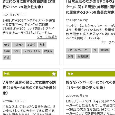
Z世代の食に関する意識調査（Z世
｢日常生活のなかのミネラルウォ
代の15～24歳女性対象）
ター」に関する調査（首都圏・関
に居住する20～69歳男女対象
2021年10月19日
SHIBUYA109エンタテイメントが運営
2021年10月15日
する若者マーケティング研究機関
サントリーは、ミネラルウォーターが
『SHIBUYA109 lab.（読み：シブヤイ
ように飲用されているのか、飲用頻
チマルキューラボ）』と、「Tカード」...
飲用機会や購入実態などを明らか
リサーチの続き
ることを目的に、1991年...
リサーチの
若者
ワカモノ
Z世代
食事
ミネラルウォーター
水
飲料水
料理
SNS
ライフスタイル
飲食店
飲料
市場規模
外食
連休
食事
7月の4連休の過ごし方に関する調
好きなハンバーガーについての
査（20代～60代のぐるなび会員対
（15～59歳の男女対象）
象）
2020年07月17日
LINEリサーチでは、7月20日のハ
2020年07月17日
ーガーの日に合わせて、日本全国の
ぐるなびは、ぐるなび会員を対象に、世
～59歳の男女を対象に、好きなハ
の中のトレンドに合わせて食に関する
ーガーについて調査を実施いたし..
様々な調査を実施し、「ぐるなびリサー