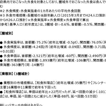
府県内でおこなった外食を対象としており、圏域外でおこなった外食は含んで
む
※2 外食頻度：外食実施者の1カ月あたりの平均外食回数
※3 外食市場規模：各圏域の当該年齢人口（2015年3月までH24人口推計、
からH26人口推計）×外食実施率×外食頻度×外食単価で算出
(参考）基準人口（前年度比）は、3圏域・計：-0.6％、首都圏：-0.5％、関西圏：-
【圏域別】
● 外食実施率は、首都圏：75.2％（前年比増減 -0.5pt）、関西圏：76.0％（同 +
● 外食頻度は、首都圏：4.24回/月（前年比増減 -0.09回）、関西圏：3.71回/
+0.01回）
● 外食単価は、首都圏：2,521円（前年比増減 -60円）、関西圏：2,490円（同 
● 外食市場規模は、首都圏：1,893億円（前年比増減 -106億円）、関西圏：8
東海圏：363億円（同 -14億円）
【業態別】（3圏域計）
● 業態別の市場規模は、【和食料理店】（前年比増減-35億円）や【フレンチ・
主要16業態中11業態で前年を下回った
● 【和食料理店】は、単価は前年比+22円だったが、延べ回数の減少（-101
店】は、単価、延べ回数ともに減少した（単価-88円、延べ回数-53万回）
詳しいリサーチ内容はネタ元へ