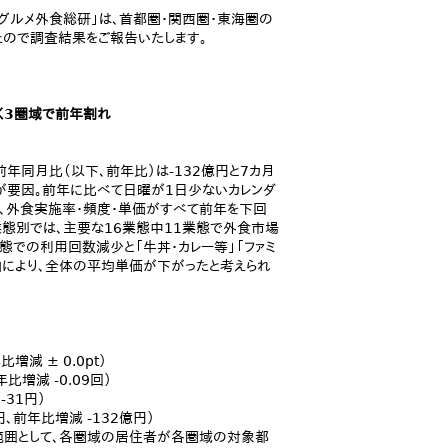
グルメ外食総研」は、首都圏・関西圏・東海圏の
たので調査結果をご報告いたします。
く3圏域で前年割れ
前年同月比（以下、前年比）は‐132億円と7カ月
が要因。前年に比べて日曜が1日少ないカレンダ
か、外食実施率・頻度・単価がすべて前年を下回
業態別では、主要な16業態中11業態で外食市場
態での利用回数減少と「牛丼・カレー等」「ファミ
加により、全体の平均単価が下がったと考えられ
増減 ± 0.0pt）
年比増減 -0.09回）
-31円）
円、前年比増減 -132億円）
範囲として、各圏域の居住者が各圏域の対象都