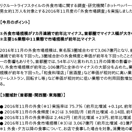
リクルートライフスタイルの外食市場に関する調査・研究機関「ホットペッパー
男女約1万人を対象とする2016年11月度の「外食市場調査」を実施しまし
【今月のポイント】
①外食市場規模が7カ月連続で前年比マイナス。首都圏でマイナス幅が大き
②主要16業態中11業態で市場規模が前年比マイナス
2016年11月の外食市場規模は、東名阪3圏域合わせて3,067億円となり、
連続で前年を下回った。3圏域合計の外食頻度と単価が前年を下回ったこと
ーの影響もありそう。首都圏では、54年ぶりと言われた11月の降雪の影響
り、外食市場規模が前年比-106億円と全体のマイナスの大部分を占めた。
規模が前年を下回った。「和食料理店」「居酒屋」など単価が相対的に高い業
リーレストラン、回転すし等」など単価が相対的に低い業態での利用回数増
る。
【3圏域計（首都圏・関西圏・東海圏）】
● 2016年11月の外食（※1）実施率は 75.7％ （前月比増減 +0.1pt、前年比
● 2016年11月の外食頻度（※2）は 3.98回/月 （前月比増減 -0.14回、前
● 2016年11月の外食単価は 2,462円 （前月比増減 +23円、前年比増減 
● 2016年11月の外食市場規模（※3）は 3,067億円 （前月比増減 -81億
※1 外食：夕方以降の食事について、お店で食事した場合を対象。消費地の