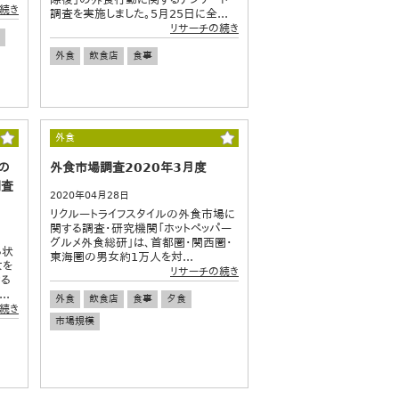
続き
調査を実施しました。5月25日に全...
リサーチの続き
外食
飲食店
食事
外食
の
外食市場調査2020年3月度
調査
2020年04月28日
リクルートライフスタイルの外食市場に
関する調査・研究機関「ホットペッパー
グルメ外食総研」は、首都圏・関西圏・
る状
東海圏の男女約1万人を対...
女を
リサーチの続き
ける
.
外食
飲食店
食事
夕食
続き
市場規模