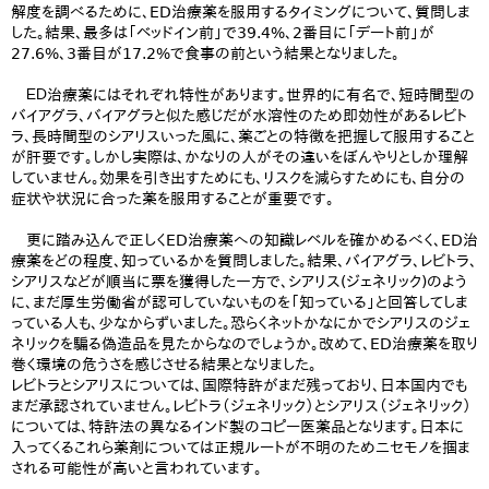
解度を調べるために、ED治療薬を服用するタイミングについて、質問しま
した。結果、最多は「ベッドイン前」で39.4%、2番目に「デート前」が
27.6%、3番目が17.2%で食事の前という結果となりました。
ＥＤ治療薬にはそれぞれ特性があります。世界的に有名で、短時間型の
バイアグラ、バイアグラと似た感じだが水溶性のため即効性があるレビト
ラ、長時間型のシアリスいった風に、薬ごとの特徴を把握して服用すること
が肝要です。しかし実際は、かなりの人がその違いをぼんやりとしか理解
していません。効果を引き出すためにも、リスクを減らすためにも、自分の
症状や状況に合った薬を服用することが重要です。
更に踏み込んで正しくED治療薬への知識レベルを確かめるべく、ED治
療薬をどの程度、知っているかを質問しました。結果、バイアグラ、レビトラ、
シアリスなどが順当に票を獲得した一方で、シアリス(ジェネリック)のよう
に、まだ厚生労働省が認可していないものを「知っている」と回答してしま
っている人も、少なからずいました。恐らくネットかなにかでシアリスのジェ
ネリックを騙る偽造品を見たからなのでしょうか。改めて、ED治療薬を取り
巻く環境の危うさを感じさせる結果となりました。
レビトラとシアリスについては、国際特許がまだ残っており、日本国内でも
まだ承認されていません。レビトラ（ジェネリック）とシアリス（ジェネリック）
については、特許法の異なるインド製のコピー医薬品となります。日本に
入ってくるこれら薬剤については正規ルートが不明のためニセモノを掴ま
される可能性が高いと言われています。