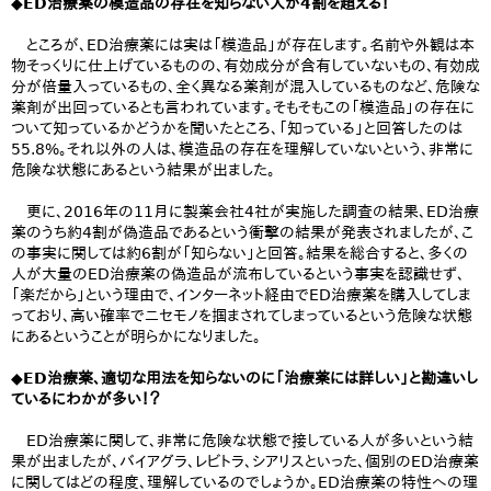
◆ED治療薬の模造品の存在を知らない人が4割を超える！
ところが、ED治療薬には実は「模造品」が存在します。名前や外観は本
物そっくりに仕上げているものの、有効成分が含有していないもの、有効成
分が倍量入っているもの、全く異なる薬剤が混入しているものなど、危険な
薬剤が出回っているとも言われています。そもそもこの「模造品」の存在に
ついて知っているかどうかを聞いたところ、「知っている」と回答したのは
55.8%。それ以外の人は、模造品の存在を理解していないという、非常に
危険な状態にあるという結果が出ました。
更に、2016年の11月に製薬会社4社が実施した調査の結果、ED治療
薬のうち約4割が偽造品であるという衝撃の結果が発表されましたが、こ
の事実に関しては約6割が「知らない」と回答。結果を総合すると、多くの
人が大量のED治療薬の偽造品が流布しているという事実を認識せず、
「楽だから」という理由で、インターネット経由でED治療薬を購入してしま
っており、高い確率でニセモノを掴まされてしまっているという危険な状態
にあるということが明らかになりました。
◆ED治療薬、適切な用法を知らないのに「治療薬には詳しい」と勘違いし
ているにわかが多い！？
ED治療薬に関して、非常に危険な状態で接している人が多いという結
果が出ましたが、バイアグラ、レビトラ、シアリスといった、個別のED治療薬
に関してはどの程度、理解しているのでしょうか。ED治療薬の特性への理