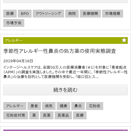
医療
BPO
アウトソーシング
病院
医療機関
市場規模
市場予測
アレルギー
季節性アレルギー性鼻炎の処方薬の使用実態調査
2019年04月16日
インテージヘルスケアは、全国50万人の医療消費者（※1）を対象に「患者起点
（APM）」の調査を実施しました。その中で最近一年間に、「季節性アレルギー性
鼻炎」の治療を目的として医療機関を受診し、「経口抗ヒス...
続きを読む
アレルギー
患者
病気
健康
鼻炎
花粉症
花粉症対策
薬
医薬
医薬品
医療