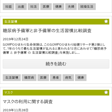
妊娠
出産
妊活
医療
健康
夫婦
結婚生活
生活習慣
糖尿病予備軍と非予備軍の生活習慣比較調査
2019年12月24日
ＳＯＭＰＯひまわり生命保険は、このＳＯＭＰＯひまわり総健リサーチ第２弾とし
て、１年のうちで最も生活習慣が乱れると言われる１２月にあわせて「糖尿病予
備軍 と 非予備軍 の 生活習慣比較調査」を実施しまし...
続きを読む
生活習慣
糖尿病
医療
患者
病気
健康
マスク
マスクの利用に関する調査
2019年11月28日