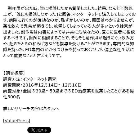
副作用が出た時、誰に相談したかも質問しました。結果、なんと半数以
上が、「誰にも相談しなかった」と回答。インターネットで購入してしまってお
り、病院に行くのが億劫なのか、恥ずかしいのか、原因はわかりませんが、
薬を飲んで異常が起きても、放置してしまっている人が多いという結果が
出ました。副作用は内容によっては非常に危険なため、直ちに医者に相談
するべきです。医師に相談することで、そもそも副作用が起きにくい飲み方
や、起きたときの和らげ方なども指導を受けることができます。専門的な知
識を持った、ED専門のかかりつけ医を持っておくことが、健全な性生活に
とって重要なことと言えそうです。
【調査概要】
調査方法：インターネット調査
調査期間：2016年12月14日～12月16日
調査対象：全国の30歳～59歳までのED治療薬を服薬したことがある男
性500名
詳しいリサーチ内容はネタ元へ
[
ValuePress
]