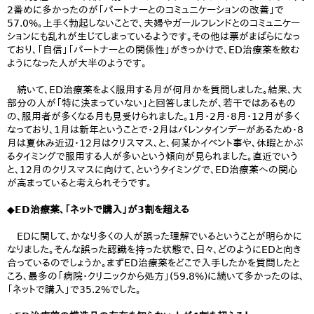
2番めに多かったのが「パートナーとのコミュニケーションの改善」で
57.0%。上手く勃起しないことで、夫婦やガールフレンドとのコミュニケー
ションにも乱れが生じてしまっているようです。その他は票がまばらになっ
ており、「自信」「パートナーとの関係性」がきっかけで、ED治療薬を飲む
ようになった人が大半のようです。
続いて、ED治療薬をよく服用する月が何月かを質問しました。結果、大
部分の人が「特に決まっていない」と回答しましたが、若干ではあるもの
の、服用者が多くなる月も見受けられました。1月・2月・8月・12月が多く
なっており、1月は新年ということで・2月はバレンタインデーがあるため・8
月は夏休み近辺・12月はクリスマス、と、何某かイベント事や、休暇とかぶ
るタイミングで服用する人が多いという傾向が見られました。直近でいう
と、12月のクリスマスに向けて、というタイミングで、ED治療薬への関心
が高まっていると考えられそうです。
◆ED治療薬、「ネットで購入」が3割を超える
EDに関して、かなり多くの人が誤った理解でいるということが明らかに
なりました。そんな誤った認識を持った状態で、日々、どのようにEDと向き
合っているのでしょうか。まずED治療薬をどこで入手したかを質問したと
ころ、最多の「病院・クリニックから処方」(59.8%)に続いて多かったのは、
「ネットで購入」で35.2%でした。