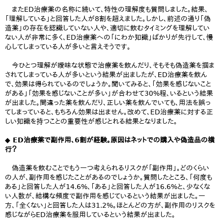
またED治療薬の名称に続いて、特性の理解度も質問しました。結果、
「理解している」と回答した人が8割を超えました。しかし、前述の通り「偽
造薬」の存在を認識していない人や、適切に飲むタイミングを理解してい
ない人が非常に多く、ED治療薬への「にわか知識」ばかりが先行して、慢
心してしまっている人が多いと言えそうです。
今ひとつ理解が曖昧な状態で治療薬を飲んだり、そもそも偽造薬を掴ま
されてしまっている人が多いという結果が出ましたが、ED治療薬を飲ん
で、効果は得られているのでしょうか。聞いてみると、「効果を感じないこと
がある」「効果を感じないことが多い」が合わせて30%程、いるという結果
が出ました。間違った薬を飲んだり、正しい薬を飲んでいても、用法を誤っ
てしまっていると、もちろん効果は出ません。改めて、ED治療薬に対する正
しい知識を持つことの重要性が感じとれる結果となりました。
◆ ED治療薬で副作用、6割が経験。原因はネットでの購入や偽造品の横
行？
偽造薬を飲むことでもう一つ考えられるリスクが「副作用」。どのくらい
の人が、副作用を感じたことがあるのでしょうか。質問したところ、「何度も
ある」と回答した人が14.6%、「ある」と回答した人が16.6%と、少なくな
い人数が、結構な頻度で副作用を感じているという結果が出ました。一
方、「全くない」と回答した人は31.2%。ほとんどの方が、副作用のリスクを
感じながらED治療薬を服用しているという結果が出ました。