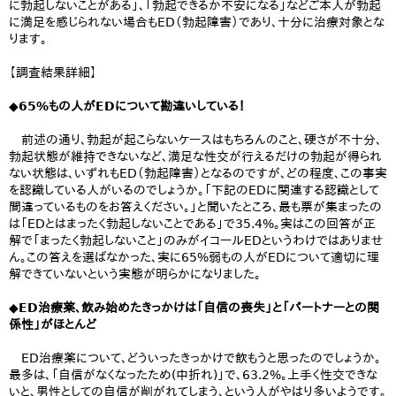
に勃起しないことがある」、「勃起できるか不安になる」などご本人が勃起
に満足を感じられない場合もED（勃起障害）であり、十分に治療対象とな
ります。
【調査結果詳細】
◆65%もの人がEDについて勘違いしている！
前述の通り、勃起が起こらないケースはもちろんのこと、硬さが不十分、
勃起状態が維持できないなど、満足な性交が行えるだけの勃起が得られ
ない状態は、いずれもED（勃起障害）となるのですが、どの程度、この事実
を認識している人がいるのでしょうか。「下記のEDに関連する認識として
間違っているものをお答えください。」と聞いたところ、最も票が集まったの
は「EDとはまったく勃起しないことである」で35.4%。実はこの回答が正
解で「まったく勃起しないこと」のみがイコールEDというわけではありませ
ん。この答えを選ばなかった、実に65%弱もの人がEDについて適切に理
解できていないという実態が明らかになりました。
◆ED治療薬、飲み始めたきっかけは「自信の喪失」と「パートナーとの関
係性」がほとんど
ED治療薬について、どういったきっかけで飲もうと思ったのでしょうか。
最多は、「自信がなくなったため(中折れ)」で、63.2%。上手く性交できな
いと、男性としての自信が削がれてしまう、という人がやはり多いようです。