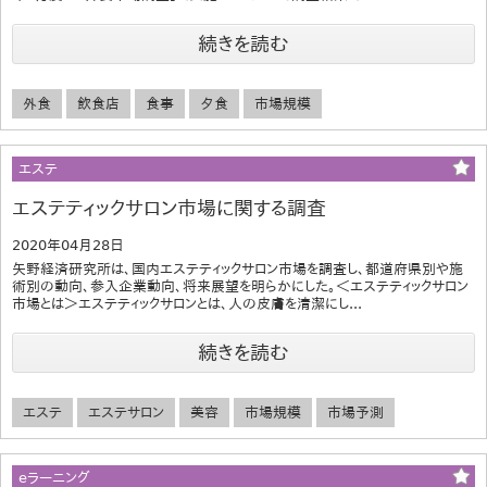
続きを読む
外食
飲食店
食事
夕食
市場規模
エステ
エステティックサロン市場に関する調査
2020年04月28日
矢野経済研究所は、国内エステティックサロン市場を調査し、都道府県別や施
術別の動向、参入企業動向、将来展望を明らかにした。＜エステティックサロン
市場とは＞エステティックサロンとは、人の皮膚を清潔にし...
続きを読む
エステ
エステサロン
美容
市場規模
市場予測
eラーニング