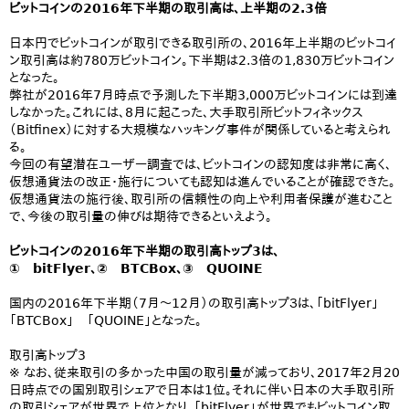
ビットコインの2016年下半期の取引高は、上半期の2.3倍
日本円でビットコインが取引できる取引所の、2016年上半期のビットコイ
ン取引高は約780万ビットコイン。下半期は2.3倍の1,830万ビットコイン
となった。
弊社が2016年7月時点で予測した下半期3,000万ビットコインには到達
しなかった。これには、8月に起こった、大手取引所ビットフィネックス
（Bitfinex）に対する大規模なハッキング事件が関係していると考えられ
る。
今回の有望潜在ユーザー調査では、ビットコインの認知度は非常に高く、
仮想通貨法の改正・施行についても認知は進んでいることが確認できた。
仮想通貨法の施行後、取引所の信頼性の向上や利用者保護が進むこと
で、今後の取引量の伸びは期待できるといえよう。
ビットコインの2016年下半期の取引高トップ3は、
① bitFlyer、② BTCBox、③ QUOINE
国内の2016年下半期（7月～12月）の取引高トップ３は、「bitFlyer」
「BTCBox」 「QUOINE」となった。
取引高トップ3
※ なお、従来取引の多かった中国の取引量が減っており、2017年2月20
日時点での国別取引シェアで日本は1位。それに伴い日本の大手取引所
の取引シェアが世界で上位となり、「bitFlyer」が世界でもビットコイン取