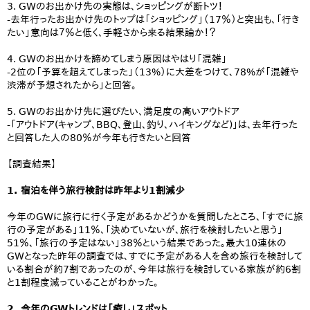
3. GWのお出かけ先の実態は、ショッピングが断トツ！
-去年行ったお出かけ先のトップは「ショッピング」（17％）と突出も、「行き
たい」意向は７％と低く、手軽さから来る結果論か！？
4. GWのお出かけを諦めてしまう原因はやはり「混雑」
-2位の「予算を超えてしまった」（13%）に大差をつけて、78%が「混雑や
渋滞が予想されたから」と回答。
5. GWのお出かけ先に選びたい、満足度の高いアウトドア
-「アウトドア(キャンプ、BBQ、登山、釣り、ハイキングなど)」は、去年行った
と回答した人の80％が今年も行きたいと回答
【調査結果】
1. 宿泊を伴う旅行検討は昨年より1割減少
今年のGWに旅行に行く予定があるかどうかを質問したところ、「すでに旅
行の予定がある」11％、「決めていないが、旅行を検討したいと思う」
51％、「旅行の予定はない」38％という結果であった。最大10連休の
GWとなった昨年の調査では、すでに予定がある人を含め旅行を検討して
いる割合が約7割であったのが、今年は旅行を検討している家族が約6割
と1割程度減っていることがわかった。
2. 今年のGWトレンドは「癒し」スポット