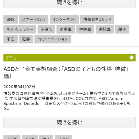
続きを読む
SNS
スマートフォン
インターネット
情報セキュリティ
ネットリテラシー
子育て
小学生
中学生
高校生
親子
不安
犯罪
コミュニケーション
子ども
ASDと子育て実態調査（「ASDの子どもの性格・特徴」
編）
2020年04月02日
博報堂の次世代育児アイテムPechat開発チームと博報堂こそだて家族研究所
は、学習塾や障害児支援事業を行うLITALICOと共同で、ASD（Autism
Spectrum Disorder=自閉症スペクトラム）※１の診断や傾向のある子ども
を...
続きを読む