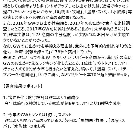
行について検討している家族は、昨年よりも1割程度減少。おでかけ先候
補としても前年よりもポイントがアップしたお出かけ先は、近場でゆったり
過ごしたいという思いからか、「動物園・牧場」、「温泉・スパ」、「水族館」等
の癒しスポットへの関心が高まる結果となった。
また、2016年GWのお出かけ実績と、2017年のお出かけ意向を比較調
査したところ、2017年GW前に興味があるお出かけ先が平均3.5に対し
て、昨年実績は、1.7と意向の半分程度しか実際には、お出かけが実現で
きていないことがわかった。
なお、GWのお出かけを手控える理由は、意外にも予算的な制約は１3％と
低く、「渋滞・混雑を嫌って」が78％と突出していた。
最後に、昨年行って今年も行きたいというリピート意向から、満足度の高い
GWのお出かけ先をランキング化したところ、1位は「アウトドア」で、昨年
行った人の80%が今年も行きたいと答えた。続いて、「温泉・スパ」、「テー
マパーク・遊園地」、「いちご狩り」などがリピート率70%超と好評だった。
【調査結果のポイント】
1. 宿泊を伴う旅行検討は昨年より1割減少
-今年は旅行を検討している家族が約6割で、昨年より1割程度減少
2. 今年のGWトレンドは「癒し」スポット
-昨年よりも関心が高まっているスポットは、「動物園・牧場」、「温泉・ス
パ」、「水族館」の癒し系