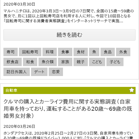
2020年03月30日
マルハニチロは、2020年3月3日～3月9日の7日間で、全国の15歳～59歳の
男女で、月に1回以上回転寿司店を利用する人に対し、今回で10回目となる
「回転寿司に関する消費者実態調査」をインターネットリサーチで実施...
続きを読む
寿司
回転寿司
料理
食事
食材
魚
食品
外食
飲食店
和食
魚介類
家族
親子
こども
子ども
訪日外国人
デート
恋愛
自動車
クルマの購入とカーライフ費用に関する実態調査（自家
用車を持っており、運転することがある20歳～69歳の既
婚男女対象）
2020年03月26日
ホンダアクセスは、2020年2月25日～2月27日の3日間、自家用車を持ってい
る20歳～69歳の既婚ドライバー1,000人に対し「クルマの購入とカーライフ費