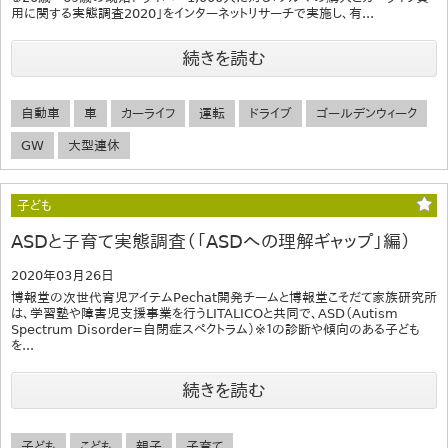
用に関する実態調査2020」をインターネットリサーチで実施し、有...
続きを読む
自動車
車
カーライフ
運転
ドライブ
ゴールデンウィーク
GW
大型連休
子ども
ASDと子育て実態調査（「ASDへの理解ギャップ」編）
2020年03月26日
博報堂の次世代育児アイテムPechat開発チームと博報堂こそだて家族研究所
は、学習塾や障害児支援事業を行うLITALICOと共同で、ASD（Autism
Spectrum Disorder=自閉症スペクトラム）※１の診断や傾向のある子ども
を...
続きを読む
子ども
こども
親子
子育て