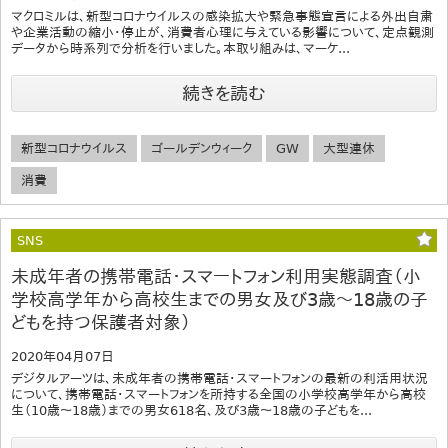
マクロミルは、新型コロナウイルスの感染拡大や緊急事態宣言による外出自粛
や企業活動の縮小・停止が、消費者心理に与えている影響について、定点観測
データから時系列で分析を行いました。本取り組みは、マーケ...
続きを読む
新型コロナウイルス
ゴールデンウィーク
GW
大型連休
消費
SNS
未成年者の携帯電話・スマートフォン利用実態調査（小
学校高学年から高校生までの男女及び3歳～18歳の子
どもを持つ保護者対象）
2020年04月07日
デジタルアーツは、未成年者の携帯電話・スマートフォンの最新の利活用状況
について、携帯電話・スマートフォンを所持する全国の小学校高学年から高校
生（10歳～18歳）までの男女618名、及び3歳～18歳の子どもを...