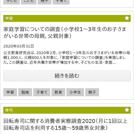
子ども
こども
親子
子育て
学習
家庭学習についての調査（小学校1～3年生のお子さま
がいる世帯の母親、父親対象）
2020年03月31日
公文教育研究会は、2020年2月、小学校1～3年生のお子さまがいる世帯の母
親1,000人、父親800人を対象に、「家庭学習についての調査」を実施しまし
た。この調査は、近年共働き世帯が増加する中、子どもの生活・家庭...
続きを読む
学習
勉強
子育て
教育
小学生
親子
寿司
回転寿司に関する消費者実態調査2020（月に1回以上
回転寿司店を利用する15歳～59歳男女対象）