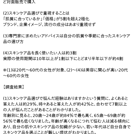
ど対面販売で購入
(2)スキンケア品選びで重視することは
「肌質に合っているか」「価格」が5割を超え2極化
ブランド、企業イメージ、流行の成分はあまり重視せず
(3)専門家に求めたいアドバイスは自分の肌質や季節に合ったスキンケア
品の選び方
(4)スキンケア品を長く使いたい人は約3割
実際の使用期間は10年以上が1割以下にとどまり半年以下が約4割
※(1)は20代～60代の女性が対象、(2)～(4)は美容に関心が高い20代
～60代の女性
【調査結果】
(1)スキンケア品選びで悩んだ経験はありますかという質問に、よくあると
答えた人は約29％、時々あると答えた人が約42％と、合わせて7割以上
の人が悩んだことがあることがわかりました。
年齢別に見ると、20歳～24歳が約84％で最も高く、65歳～69歳が約
56％で最も低くなりました。年齢が高くなるにつれて悩む人は減る傾向に
あり、自分の肌やスキンケア品の知識が少ない、若い年代ほど自分自身で
スキンケア品を選ぶことが難しい現状がわかりました。