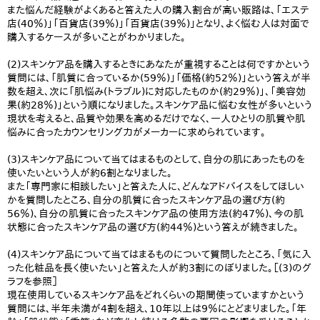
また悩んだ経験がよくあると答えた人の購入割合が高い販路は、「エステ
店(40％)」「百貨店(39％)」「百貨店(39％)」となり、よく悩む人は対面で
購入するケースが多いことがわかりました。
(2)スキンケア品を購入するときにあなたが重視することは何ですかという
質問には、「肌質に合っているか(59％)」「価格(約52％)」という答えが半
数を超え、次に「肌悩み(トラブル)に対応したものか(約29％)」、「美容効
果(約28％)」という順になりました。スキンケア品に悩む女性が多いという
現状を考えると、品質や効果を高めるだけでなく、一人ひとりの肌質や肌
悩みに合ったカウンセリング力がメーカーに求められています。
(3)スキンケア品について当てはまるものとして、自分の肌にあったものを
使いたいという人が約6割となりました。
また「専門家に相談したい」と答えた人に、どんなアドバイスをしてほしい
かを質問したところ、自分の肌質に合ったスキンケア品の選び方(約
56％)、自分の肌質に合ったスキンケア品の使用方法(約47％)、今の肌
状態に合ったスキンケア品の選び方(約44％)という答えが続きました。
(4)スキンケア品について当てはまるものについて質問したところ、「気に入
った化粧品を長く使いたい」と答えた人が約3割にのぼりました。［(3)のグ
ラフを参照］
現在使用しているスキンケア品をどれくらいの期間使っていますかという
質問には、半年未満が4割を超え、10年以上は9％にとどまりました。「年