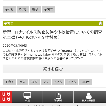
子ども
こども
親子
子育て
子育て
新型コロナウイルス防止に伴う休校措置についての調査
第二弾（子どものいる女性対象）
2020年03月09日
C Channelが運営するママ向け動画メディア「mama＋（ママタス）」の、ママ
の動向を調査する「mamatas labo（ママタス ラボ）」では、新型コロナウイル
ス防止のための休校措置に伴う生活への影響に関して、アンケ...
続きを読む
子育て
育児
母親
ママ
こども
子ども
コロナ