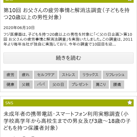
第10回 お父さんの疲労事情と解消法調査（子どもを持
つ20歳以上の男性対象）
2020年06月10日
フジ医療器は、子どもを持つ20歳以上の男性を対象に「＜父の日企画＞第10
回 お父さんの疲労事情と解消法調査」を実施いたしました。この調査は、2011
年より毎年当社が独自に実施しており、今年の調査で10回目を迎...
続きを読む
疲労
疲れ
セルフケア
ストレス
リラックス
リフレッシュ
健康
父親
パパ
父の日
プレゼント
肩こり
腰痛
SNS
未成年者の携帯電話・スマートフォン利用実態調査（小
学校高学年から高校生までの男女及び3歳～18歳の子
どもを持つ保護者対象）