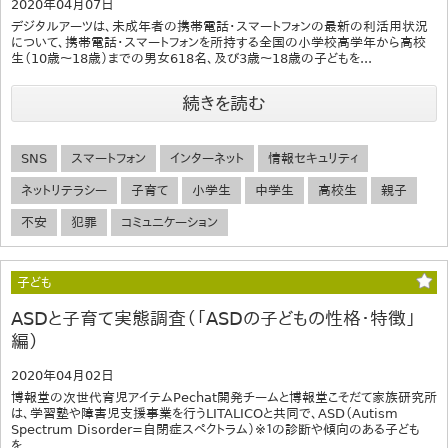
2020年04月07日
デジタルアーツは、未成年者の携帯電話・スマートフォンの最新の利活用状況
について、携帯電話・スマートフォンを所持する全国の小学校高学年から高校
生（10歳～18歳）までの男女618名、及び3歳～18歳の子どもを...
続きを読む
SNS
スマートフォン
インターネット
情報セキュリティ
ネットリテラシー
子育て
小学生
中学生
高校生
親子
不安
犯罪
コミュニケーション
子ども
ASDと子育て実態調査（「ASDの子どもの性格・特徴」
編）
2020年04月02日
博報堂の次世代育児アイテムPechat開発チームと博報堂こそだて家族研究所
は、学習塾や障害児支援事業を行うLITALICOと共同で、ASD（Autism
Spectrum Disorder=自閉症スペクトラム）※１の診断や傾向のある子ども
を...