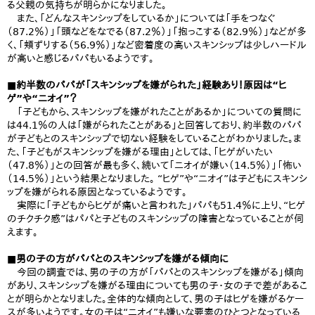
る父親の気持ちが明らかになりました。
また、「どんなスキンシップをしているか」については「手をつなぐ
（87.2％）」「頭などをなでる（87.2％）」「抱っこする（82.9％）」などが多
く、「頬ずりする（56.9％）」など密着度の高いスキンシップは少しハードル
が高いと感じるパパもいるようです。
■約半数のパパが「スキンシップを嫌がられた」経験あり！原因は“ヒ
ゲ”や“ニオイ”？
「子どもから、スキンシップを嫌がれたことがあるか」についての質問に
は44.1％の人は「嫌がられたことがある」と回答しており、約半数のパパ
が子どもとのスキンシップで切ない経験をしていることがわかりました。ま
た、「子どもがスキンシップを嫌がる理由」としては、「ヒゲがいたい
（47.8％）」との回答が最も多く、続いて「ニオイが嫌い（14.5％）」「怖い
（14.5％）」という結果となりました。 “ヒゲ”や“ニオイ”は子どもにスキンシ
ップを嫌がられる原因となっているようです。
実際に「子どもからヒゲが痛いと言われた」パパも51.4％に上り、“ヒゲ
のチクチク感”はパパと子どものスキンシップの障害となっていることが伺
えます。
■男の子の方がパパとのスキンシップを嫌がる傾向に
今回の調査では、男の子の方が「パパとのスキンシップを嫌がる」傾向
があり、スキンシップを嫌がる理由についても男の子・女の子で差があるこ
とが明らかとなりました。全体的な傾向として、男の子はヒゲを嫌がるケー
スが多いようです。女の子は“ニオイ”も嫌いな要素のひとつとなっている