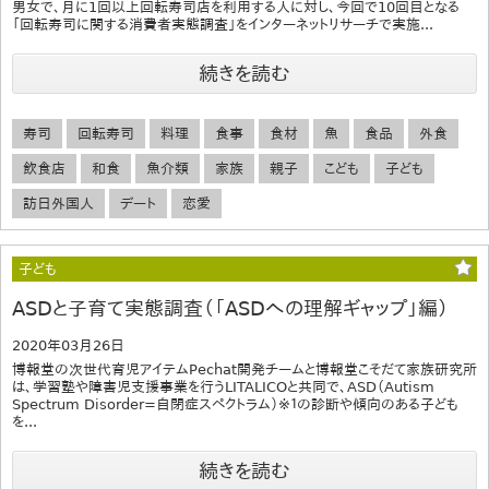
男女で、月に1回以上回転寿司店を利用する人に対し、今回で10回目となる
「回転寿司に関する消費者実態調査」をインターネットリサーチで実施...
続きを読む
寿司
回転寿司
料理
食事
食材
魚
食品
外食
飲食店
和食
魚介類
家族
親子
こども
子ども
訪日外国人
デート
恋愛
子ども
ASDと子育て実態調査（「ASDへの理解ギャップ」編）
2020年03月26日
博報堂の次世代育児アイテムPechat開発チームと博報堂こそだて家族研究所
は、学習塾や障害児支援事業を行うLITALICOと共同で、ASD（Autism
Spectrum Disorder=自閉症スペクトラム）※１の診断や傾向のある子ども
を...
続きを読む