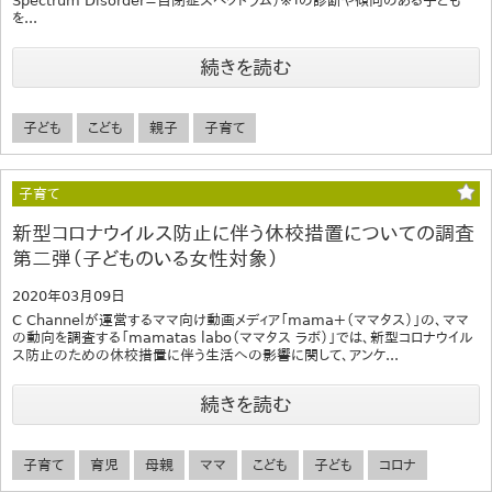
Spectrum Disorder=自閉症スペクトラム）※１の診断や傾向のある子ども
を...
続きを読む
子ども
こども
親子
子育て
子育て
新型コロナウイルス防止に伴う休校措置についての調査
第二弾（子どものいる女性対象）
2020年03月09日
C Channelが運営するママ向け動画メディア「mama＋（ママタス）」の、ママ
の動向を調査する「mamatas labo（ママタス ラボ）」では、新型コロナウイル
ス防止のための休校措置に伴う生活への影響に関して、アンケ...
続きを読む
子育て
育児
母親
ママ
こども
子ども
コロナ