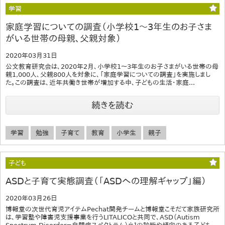
学習
家庭学習についての調査（小学校1～3年生のお子さま
がいる世帯の母親、父親対象）
2020年03月31日
公文教育研究会は、2020年2月、小学校1～3年生のお子さまがいる世帯の母
親1,000人、父親800人を対象に、「家庭学習についての調査」を実施しまし
た。この調査は、近年共働き世帯が増加する中、子どもの生活・家庭...
続きを読む
学習
勉強
子育て
教育
小学生
親子
子ども
ASDと子育て実態調査（「ASDへの理解ギャップ」編）
2020年03月26日
博報堂の次世代育児アイテムPechat開発チームと博報堂こそだて家族研究所
は、学習塾や障害児支援事業を行うLITALICOと共同で、ASD（Autism