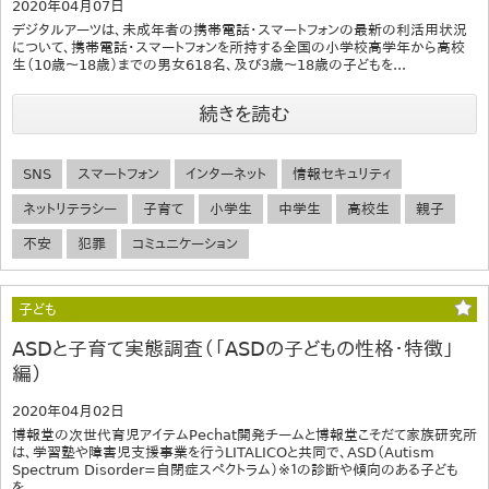
2020年04月07日
デジタルアーツは、未成年者の携帯電話・スマートフォンの最新の利活用状況
について、携帯電話・スマートフォンを所持する全国の小学校高学年から高校
生（10歳～18歳）までの男女618名、及び3歳～18歳の子どもを...
続きを読む
SNS
スマートフォン
インターネット
情報セキュリティ
ネットリテラシー
子育て
小学生
中学生
高校生
親子
不安
犯罪
コミュニケーション
子ども
ASDと子育て実態調査（「ASDの子どもの性格・特徴」
編）
2020年04月02日
博報堂の次世代育児アイテムPechat開発チームと博報堂こそだて家族研究所
は、学習塾や障害児支援事業を行うLITALICOと共同で、ASD（Autism
Spectrum Disorder=自閉症スペクトラム）※１の診断や傾向のある子ども
を...