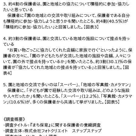
3. 約4割の保護者は、園と地域との協力について積極的に参加・協力し
たいと思っている
保護者に『園の地域との交流や取り組みについて、保護者である自分
も積極的に参加・協力しようと思うかを聞いたところ、約4割(40.5％)が
「積極的に参加・協力したい」と回答しました。【図表3】
4. 約3割の保護者は、園と交流している地域の施設について接点を持っ
ている
“お買い物ごっこに協力してくれた店舗に家族で行く”といったように、保
護者の方々に、「園の子どもたちが交流した地域の施設や店舗、人々につ
いて、園の外で接点を持っているか」を聞いたところ、約3割(30.1)％の保
護者が「協力してくれた地域との接点を持っている」と回答しました。【図
表4】
5. 園と地域の交流で多いのは「スーパー」、「地域の写真館・カメラマン」
保護者に、「子どもが園で経験した交流や取り組みは、どのような施設
や人々だったか」を聞いたところ、「スーパー」(12.2％)、「写真館・カメラマ
ン」(10.6％)が、多くの保護者から共通して挙がりました。【図表5】
《調査概要》
・調査タイトル：『まち保育』に関する保護者の意識調査
・調査主体：株式会社フォトクリエイト スナップスナップ