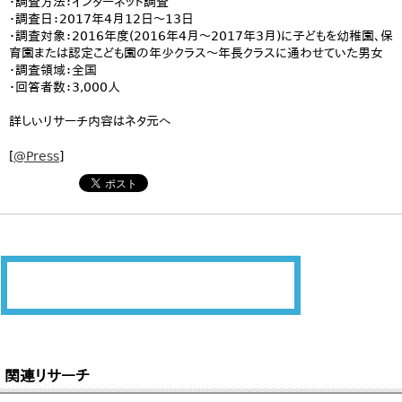
・調査方法：インターネット調査
・調査日：2017年4月12日～13日
・調査対象：2016年度(2016年4月～2017年3月)に子どもを幼稚園、保
育園または認定こども園の年少クラス～年長クラスに通わせていた男女
・調査領域：全国
・回答者数：3,000人
詳しいリサーチ内容はネタ元へ
[
@Press
]
関連リサーチ