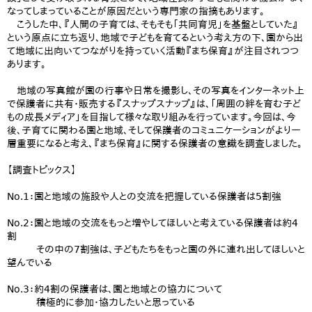
なってしまっていることが原因だという専門家の指摘もあります。
こうした中、『人間の子育ては、そもそも「共同育児」を基盤としていた』
という原点に立ち返り、地域で子どもを育てるという考え方の下、園から出
て地域に出向いてつながりを持っていく活動『まち保育』が注目されつつ
あります。
地域の写真館が園の行事や日常を撮影し、その写真をインターネット上
で保護者に共有・販売する『スナップスナップ』は、「周囲の絆を育む子ど
もの成長メディア」を目指して様々な取り組みを行っています。今回は、今
後、子育てに関わる園と地域、そして保護者のコミュニケーションがより一
層重要になると考え、『まち保育』に関する保護者の意識を調査しました。
【調査トピックス】
No.1：園と地域の施設や人との交流を把握している保護者は5割強
No.2：園と地域の交流をもっと増やしてほしいと考えている保護者は約4
割
その中の7割強は、子どもたちをもっと園の外に連れ出してほしいと
望んでいる
No.3：約4割の保護者は、園と地域との協力について
積極的に参加・協力したいと思っている