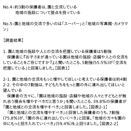
No.4：約3割の保護者は、園と交流している
地域の施設について接点を持っている
No.5：園と地域の交流で多いのは「スーパー」と「地域の写真館・カメラマ
ン」
【調査結果】
1. 園と地域の施設や人との交流を把握している保護者は5割強
保護者に『お子さまが通っている園は地域の施設・店舗や人との交流を
していることをご存じですか？』と聞いたところ、5割強(55.5％)が「交流を
把握している」と回答しました。【図表1】
2-1. 園と地域の交流をもっと増やしてほしいと考えている保護者は約4割
2-2. その中の7割強は、子どもたちをもっと園の外に連れ出してほしいと
望んでいる
保護者の方々に、「園は地域の施設・店舗や地域の人々と子どもとが触
れ合う機会を増やすべきだと思うか」を聞いたところ、39.8％の保護者が
「園と地域との交流を増やすべき」と回答しました。【図表2-1】
「園と地域との交流を増やすべき」と回答した保護者のうち、7割強
(75.8％)が、「園の外に連れ出していくべき」と回答。「地域の方々を園の
中にもっと招き入れていくべき」(59.4％)を上回りました。【図表2-2】