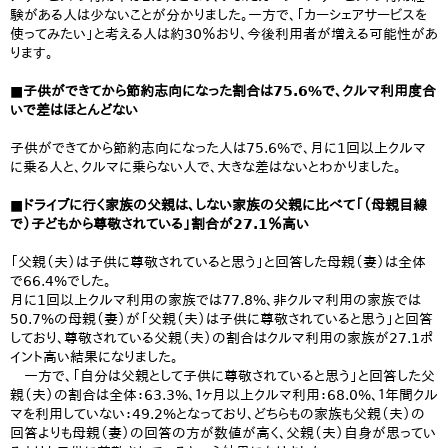
験がある人は少ないことが分かりました。一方で、「カーシェアサービスを
使ってみたい」と考える人は約30％おり、今後利用者が増える可能性があ
ります。
■子供ができてから節約志向になった割合は75.6%で、クルマ利用度合
いで差はほとんどない
子供ができてから節約志向になった人は75.6%で、月に1回以上クルマ
に乗る人と、クルマに乗らない人で、大きな差はないとわかりました。
■ドライブに行く家族の父親は、しない家族の父親に比べて「（母親目線
で）子どもから尊敬されている」割合が27.1％高い
「父親（夫）は子供に尊敬されていると思う」と回答した母親（妻）は全体
で66.4%でした。
月に1回以上クルマ利用の家族では77.8%、非クルマ利用の家族では
50.7%の母親（妻）が「父親（夫）は子供に尊敬されていると思う」と回答
しており、尊敬されている父親（夫）の割合はクルマ利用の家族が27.1ポ
イント高い結果になりました。
一方で、「自分は父親として子供に尊敬されていると思う」と回答した父
親（夫）の割合は全体：63.3%、１ヶ月以上クルマ利用：68.0%、１年間クル
マを利用していない：49.2%となっており、どちらもの家族も父親（夫）の
回答よりも母親（妻）の回答の方が数値が高く、父親（夫）自身が思ってい