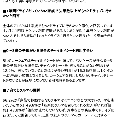
るよりも子供に尊敬されているという結果になりました。
■1年間ドライブをしていない家族でも、半数以上がもっとドライブに行き
たいと回答
全体の71.6%は「家族でもっとドライブに行きたいと思う」と回答していま
す。月に1回以上クルマ利用経験がある人は82.9％、1年間クルマ利用が
ない人でも、53.8％が「もっとドライブに行きたいと思う」という意向を示し
ています。
■０～3歳の子供がいる場合のチャイルドシート利用度合い
BtoCカーシェアはチャイルドシートが付属していないケースが多く、0～3
歳の子供がいる場合に、チャイルドシートを「使ったことがない割合」が
12.5%、「使っていないことのほうが多い割合」が16.3%存在し、レンタカ
ーよりも高い結果となりました。カーシェアを利用したいが、チャイルドシー
トがないことが障壁になっている可能性もあるようです。
■子育てとクルマの関係
66.2%が「家族で移動するならクルマはミニバンなどの大きいクルマを使
いたいと思う」、49.6％が「近所にクルマを貸してくれる友人がいれば便
利」、47.8%が「値段が変わらないならば、外車などの高級車でドライブに
行きたい」と回答しており、近所の友人のクルマのカーシェアに対するニー