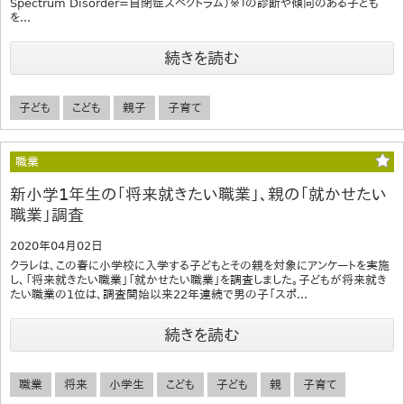
Spectrum Disorder=自閉症スペクトラム）※１の診断や傾向のある子ども
を...
続きを読む
子ども
こども
親子
子育て
職業
新小学1年生の「将来就きたい職業」、親の「就かせたい
職業」調査
2020年04月02日
クラレは、この春に小学校に入学する子どもとその親を対象にアンケートを実施
し、「将来就きたい職業」「就かせたい職業」を調査しました。子どもが将来就き
たい職業の1位は、調査開始以来22年連続で男の子「スポ...
続きを読む
職業
将来
小学生
こども
子ども
親
子育て