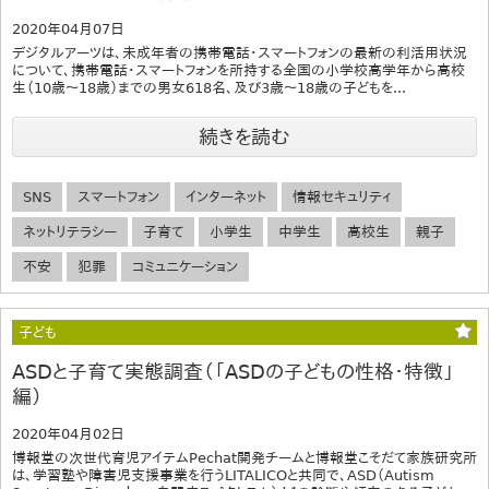
2020年04月07日
デジタルアーツは、未成年者の携帯電話・スマートフォンの最新の利活用状況
について、携帯電話・スマートフォンを所持する全国の小学校高学年から高校
生（10歳～18歳）までの男女618名、及び3歳～18歳の子どもを...
続きを読む
SNS
スマートフォン
インターネット
情報セキュリティ
ネットリテラシー
子育て
小学生
中学生
高校生
親子
不安
犯罪
コミュニケーション
子ども
ASDと子育て実態調査（「ASDの子どもの性格・特徴」
編）
2020年04月02日
博報堂の次世代育児アイテムPechat開発チームと博報堂こそだて家族研究所
は、学習塾や障害児支援事業を行うLITALICOと共同で、ASD（Autism