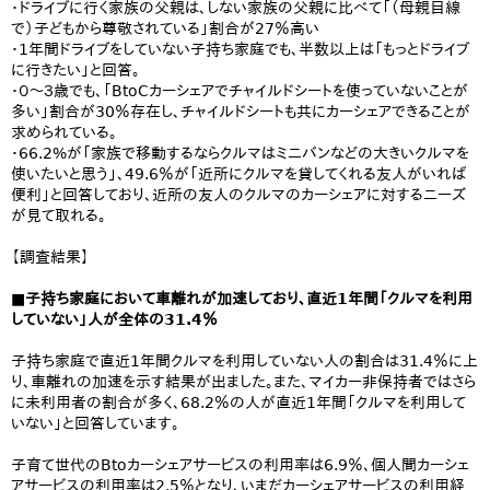
・ドライブに行く家族の父親は、しない家族の父親に比べて「（母親目線
で）子どもから尊敬されている」割合が27％高い
・1年間ドライブをしていない子持ち家庭でも、半数以上は「もっとドライブ
に行きたい」と回答。
・０～３歳でも、「BtoCカーシェアでチャイルドシートを使っていないことが
多い」割合が30％存在し、チャイルドシートも共にカーシェアできることが
求められている。
・66.2%が「家族で移動するならクルマはミニバンなどの大きいクルマを
使いたいと思う」、49.6％が「近所にクルマを貸してくれる友人がいれば
便利」と回答しており、近所の友人のクルマのカーシェアに対するニーズ
が見て取れる。
【調査結果】
■子持ち家庭において車離れが加速しており、直近1年間「クルマを利用
していない」人が全体の31.4％
子持ち家庭で直近1年間クルマを利用していない人の割合は31.4％に上
り、車離れの加速を示す結果が出ました。また、マイカー非保持者ではさら
に未利用者の割合が多く、68.2％の人が直近1年間「クルマを利用して
いない」と回答しています。
子育て世代のBtoカーシェアサービスの利用率は6.9％、個人間カーシェ
アサービスの利用率は2.5％となり、いまだカーシェアサービスの利用経