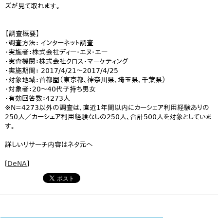
ズが見て取れます。
【調査概要】
・調査方法： インターネット調査
・実施者：株式会社ディー・エヌ・エー
・実査機関：株式会社クロス・マーケティング
・実施期間： 2017/4/21～2017/4/25
・対象地域：首都圏（東京都、神奈川県、埼玉県、千葉県）
・対象者：20～40代子持ち男女
・有効回答数：4273人
※N=4273以外の調査は、直近1年間以内にカーシェア利用経験ありの
250人／カーシェア利用経験なしの250人、合計500人を対象としていま
す。
詳しいリサーチ内容はネタ元へ
[
DeNA
]