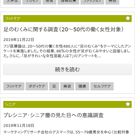
大学生
ワカモノ
若者
情報収集
ファッション
美容
フットケア
足のむくみに関する調査（20～50代の働く女性対象）
2019年11月22日
フジ医療器は、20～50代の働く女性480人に“足のむくみ”をテーマにしたアン
ケートを実施しました。その結果、86％の女性が足がむくみやすいと回答しまし
た。さらに、「足がきれいな女性芸能人は？」のアンケートを...
続きを読む
フットケア
ボディケア
足
美容
健康
セルフケア
シニア
プレシニア・シニア層の見た目への意識調査
2019年11月18日
マーケティングリサーチ会社のアスマークは、55～79歳男女を中心（比較対象