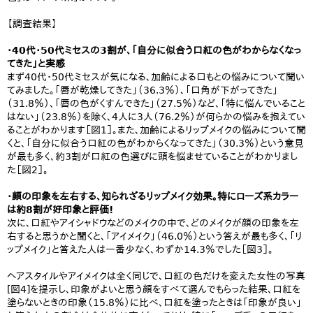
【調査結果】
・40代・50代ミセスの3割が、「自分に似合う口紅の色がわからなくなっ
てきた」と実感
まず40代・50代ミセスが気になる、加齢による口もとの悩みについて聞い
てみました。「唇が乾燥してきた」（36.3％）、「口角が下がってきた」
（31.8％）、「唇の色がくすんできた」（27.5％）など、「特に悩んでいること
はない」（23.8％）を除く、4人に3人（76.2％）が何らかの悩みを抱えてい
ることがわかります［図1］。また、加齢によるリップメイクの悩みについて聞
くと、「自分に似合う口紅の色がわからくなってきた」（30.3％）という意見
が最も多く、約3割が口紅の色選びに頭を悩ませていることがわかりまし
た［図2］。
・顔の印象を左右する、知られざるリップメイク効果。特にローズ系カラー
は約8割が好印象と評価!
次に、口紅やアイシャドウなどのメイクの中で、どのメイクが顔の印象を左
右すると思うかと聞くと、「アイメイク」（46.0％）という答えが最も多く、「リ
ップメイク」と答えた人は一番少なく、わずか14.3％でした［図3］。
ヘアスタイルやアイメイクは全く同じで、口紅の色だけを変えた女性の写真
[図4]を提示し、印象がよいと思う顔をすべて選んでもらった結果、口紅を
塗らないときの印象（15.8％）に比べ、口紅を塗ったときは「印象が良い」