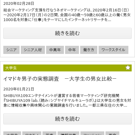
2020年02月28日
総合マーケティング支援を行なうネオマーケティングは、2020年2月16日（日）
～2020年2月17日（月）の2日間、全国の40歳～59歳と60歳以上の働く男女
1000名を対象に「仕事」をテーマにしたインターネットリサーチを...
続きを読む
シニア
シニア人材
中高年
中年
働き方
ワークスタイル
大学生
イマドキ男子の実態調査 －大学生の男女比較－
2020年01月21日
SHIBUYA109エンタテイメントが運営する若者マーケティング研究機関
『SHIBUYA109 lab.（読み：シブヤイチマルキューラボ）』は大学生の男女を対
象に情報収集や興味関心の意識調査を行いました。一都三県在住の大学...
続きを読む