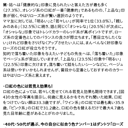
舅・姑へは「健康的な」印象に見られたいと答えた方が最も多く
（27.3％）、オレンジ系の口紅が一番「健康的」であるものの、「上品な」印
象が弱く、やはりローズ系が賢い選択のようです。
ママ友に対しては、「明るい」と「若々しい」が同率で1位（33.0％）。「親し
みのある」（32.5％）に続き、娘と同じく「オシャレな」（20.5％）が次点に。
「オシャレな」印象ではトレンドカラーのレッド系が高ポイントですが、ロー
ズ系の定番色としてのバランスの良さが際立ちます。「悪目立ちしたくな
い」けれど印象をさりげなくアップさせたい人には、まんべんなく好印象な
ローズの口紅が役立ちそうです。
知的で落ち着いた印象を与えたい子どもの先生へは、「落ち着いた」印象
でベージュ系が突出していますが、「上品な」（23.5％）印象や「明るい」
（22.5％）印象に欠けます。落ち着いて話をしたいシーンなどに、ベージュ
系は使いやすいかもしれませんが、普段から定番としておすすめのカラー
はやはりローズ系と言えます。
・口紅の色には若見え効果も！
口紅の色によっては、若々しく見せてくれる若見え効果も期待できます。[図
4]の女性の写真を提示し、何歳に見えるかをそれぞれ聞いた結果、口紅
をつけていない顔は33.3歳ですが、「ワイン系」の口紅では最も高い35.9
歳、「ピンク系」の口紅で31.2歳と、口紅の色を替えるだけで最大4.7歳も
見た目年齢に差があることがわかりました。
・40代・50代が選ぶ、今の自分に似合う色ナンバー1はダントツ「ローズ