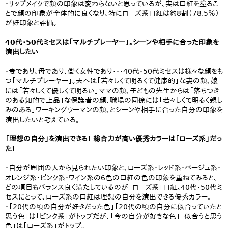
・リップメイクで顔の印象は変わらないと思っているが、実は口紅を塗るこ
とで顔の印象が全体的に良くなり、特にローズ系口紅は約8割（78.5％）
が好印象と評価。
40代・50代ミセスは「マルチプレーヤー」。シーンや相手に合った印象を
演出したい
・妻であり、母であり、働く女性であり・・・40代・50代ミセスは様々な顔をも
つ「マルチプレーヤー」。夫へは「若々しくて明るくて健康的」な妻の顔、娘
には「若々しくて優しくて明るい」ママの顔、子どもの先生からは「落ちつき
のある知的で上品」な保護者の顔、職場の同僚には「若々しくて明るく親し
みのある」ワーキングウーマンの顔、とシーンや相手に合った自分の印象を
演出したいと考えている。
「理想の自分」を演出できる! 総合力が高い優秀カラーは「ローズ系」だっ
た!
・自分が周囲の人から見られたい印象と、ローズ系・レッド系・ベージュ系・
オレンジ系・ピンク系・ワイン系の6色の口紅の色の印象を重ねてみると、
どの項目もバランス良く満たしているのが「ローズ系」口紅。40代・50代ミ
セスにとって、ローズ系の口紅は理想の自分を演出できる優秀カラー。
・「20代の頃の自分が好きだった色」「20代の頃の自分に似合っていたと
思う色」は「ピンク系」がトップだが、「今の自分が好きな色」「似合うと思う
色」は「ローズ系」がトップ。