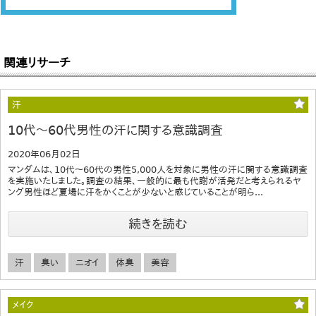
関連リサーチ
汗
10代～60代男性の汗に関する意識調査
2020年06月02日
マンダムは、10代～60代の男性5,000人を対象に男性の汗に関する意識調査
を実施いたしました。調査の結果、一般的に最も代謝が活発だと考えられるヤ
ング男性ほど夏場に汗をかくことが少ないと感じていることが明ら...
続きを読む
汗
臭い
ニオイ
体臭
美容
メイク