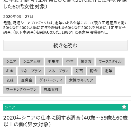
した60代女性対象）
2020年03月27日
電通、電通シニアプロジェクトは、定年のある企業において現在正規雇用で働く
50代女性400名と既に定年を経験した60代女性200名を対象に、「定年女子
調査」（以下本調査）を実施しました。1986年に男女雇用機会均...
続きを読む
シニア
シニア人材
中高年
中年
働き方
ワークスタイル
お金
マネープラン
マネープラン
貯蓄
貯金
定年
老後
退職金
ダイバーシティ
女性のキャリア
ワーキングウーマン
有職女性
シニア
2020年シニアの仕事に関する調査（40歳～59歳と60歳
以上の働く男女対象）