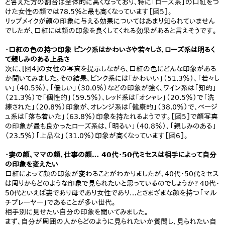
と答えた方の割合は全体的に高くなっており、特に「ローズ系」の口紅をつ
けた女性の顔では78.5％と最も高くなっています［図5］。
リップメイクが顔の印象に与える効果についてはあまり知られていません
でしたが、口紅には顔の印象を良くしてくれる効果があると言えそうです。
・口紅の色の持つ印象 ピンク系はかわいさや若々しさ、ローズ系は明るく
て親しみのある上品さ
次に、[図4]の女性の写真を提示しながら、口紅の色にどんな印象がある
か聞いてみました。その結果、ピンク系には「かわいい」（51.3％）、「若々し
い」（40.5％）、「優しい」（30.0％）などの印象が強く、ワイン系は「知的」
（21.3％）で「個性的」（59.5％）、レッド系は「オシャレ」（20.5％）で「洗
練された」（20.8％）印象が、オレンジ系は「健康的」（38.0％）で、ベージ
ュ系は「落ち着いた」（63.8％）印象を持たれるようです。［図5］で顔写真
の印象が最も良かったローズ系は、「明るい」（40.8％）、「親しみのある」
（23.5％）「上品な」（31.0％）印象が高くなっています［図6］。
・妻の顔、ママの顔、仕事の顔… 40代・50代ミセスは相手によって自分
の印象を変えたい
口紅によって顔の印象が変わることがわかりましたが、40代・50代ミセス
は周りからどのような印象で見られたいと思っているのでしょうか? 40代・
50代といえば妻であり母であり女性であり…とさまざまな顔を持つ「マル
チプレーヤー」であることが多い世代。
相手別に見せたい自分の印象を聞いてみました。
まず、自分が周囲の人からどのように見られたいか質問し、見られたい自