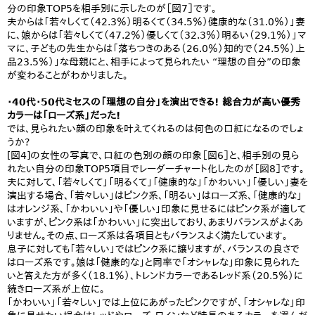
分の印象TOP5を相手別に示したのが［図7］です。
夫からは「若々しくて（42.3％）明るくて（34.5％）健康的な（31.0％）」妻
に、娘からは「若々しくて（47.2％）優しくて（32.3％）明るい（29.1％）」マ
マに、子どもの先生からは「落ちつきのある（26.0％）知的で（24.5％）上
品23.5％）」な母親にと、相手によって見られたい “理想の自分”の印象
が変わることがわかりました。
・40代・50代ミセスの「理想の自分」を演出できる! 総合力が高い優秀
カラーは「ローズ系」だった!
では、見られたい顔の印象を叶えてくれるのは何色の口紅になるのでしょ
うか?
[図4]の女性の写真で、口紅の色別の顔の印象［図6］と、相手別の見ら
れたい自分の印象TOP5項目でレーダーチャート化したのが［図8］です。
夫に対して、「若々しくて」「明るくて」「健康的な」「かわいい」「優しい」妻を
演出する場合、「若々しい」はピンク系、「明るい」はローズ系、「健康的な」
はオレンジ系、「かわいい」や「優しい」印象に見せるにはピンク系が適して
いますが、ピンク系は「かわいい」に突出しており、あまりバランスがよくあ
りません。その点、ローズ系は各項目ともバランスよく満たしています。
息子に対しても「若々しい」ではピンク系に譲りますが、バランスの良さで
はローズ系です。娘は「健康的な」と同率で「オシャレな」印象に見られた
いと答えた方が多く（18.1％）、トレンドカラーであるレッド系（20.5％）に
続きローズ系が上位に。
「かわいい」「若々しい」では上位にあがったピンクですが、「オシャレな」印