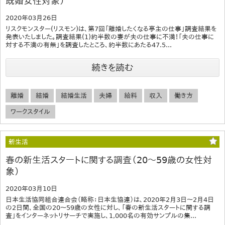
既婚女性対象）
2020年03月26日
リスクモンスター(リスモン)は、第7回「離婚したくなる亭主の仕事」調査結果を
発表いたしました。調査結果(1)約半数の妻が夫の仕事に不満！「夫の仕事に
対する不満の有無」を調査したところ、約半数にあたる47.5...
続きを読む
離婚
結婚
結婚生活
夫婦
給料
収入
働き方
ワークスタイル
新生活
春の新生活スタートに関する調査（20～59歳の女性対
象）
2020年03月10日
日本生活協同組合連合会（略称：日本生協連）は、2020年2月3日～2月4日
の2日間、全国の20～59歳の女性に対し、「春の新生活スタートに関する調
査」をインターネットリサーチで実施し、1,000名の有効サンプルの集...