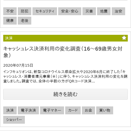
不安
防犯
セキュリティ
安全・安心
災害
地震
治安
健康
老後
決済
キャッシュレス決済利用の変化調査（16～69歳男女対
象）
2020年07月15日
インフキュリオンは、新型コロナウイルス感染拡大や2020年6月に終了した「キ
ャッシュレス・消費者還元事業（※）」に伴う、キャッシュレス決済利用の変化を調
査しました。調査では、全体の半数の方がQRコード決済...
続きを読む
決済
電子決済
電子マネー
カード
お金
買い物
ショッパー