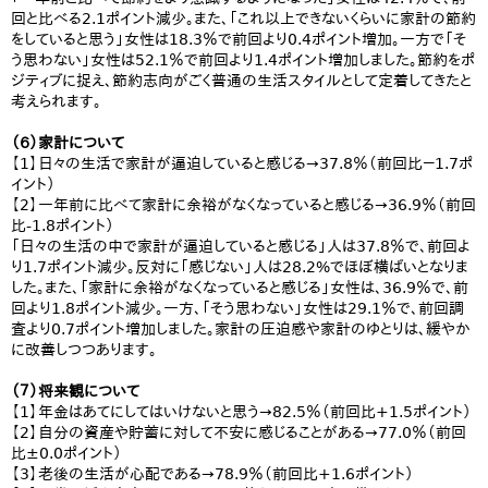
回と比べる2.1ポイント減少。また、「これ以上できないくらいに家計の節約
をしていると思う」女性は18.3％で前回より0.4ポイント増加。一方で「そ
う思わない」女性は52.1％で前回より1.4ポイント増加しました。節約をポ
ジティブに捉え、節約志向がごく普通の生活スタイルとして定着してきたと
考えられます。
（６）家計について
【1】日々の生活で家計が逼迫していると感じる→37.8％（前回比－1.7ポ
イント）
【2】一年前に比べて家計に余裕がなくなっていると感じる→36.9％（前回
比-1.8ポイント）
「日々の生活の中で家計が逼迫していると感じる」人は37.8％で、前回よ
り1.7ポイント減少。反対に「感じない」人は28.2%でほぼ横ばいとなりま
した。また、「家計に余裕がなくなっていると感じる」女性は、36.9％で、前
回より1.8ポイント減少。一方、「そう思わない」女性は29.1％で、前回調
査より0.7ポイント増加しました。家計の圧迫感や家計のゆとりは、緩やか
に改善しつつあります。
（７）将来観について
【1】年金はあてにしてはいけないと思う→82.5％（前回比+1.5ポイント）
【2】自分の資産や貯蓄に対して不安に感じることがある→77.0％（前回
比±0.0ポイント）
【3】老後の生活が心配である→78.9％（前回比+1.6ポイント）