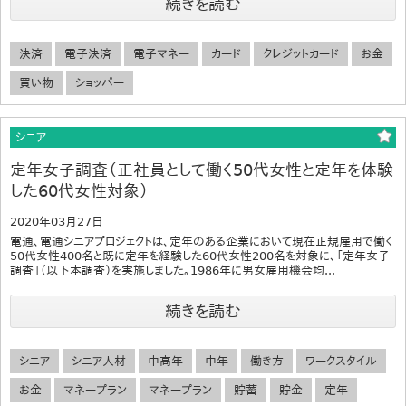
続きを読む
決済
電子決済
電子マネー
カード
クレジットカード
お金
買い物
ショッパー
シニア
定年女子調査（正社員として働く50代女性と定年を体験
した60代女性対象）
2020年03月27日
電通、電通シニアプロジェクトは、定年のある企業において現在正規雇用で働く
50代女性400名と既に定年を経験した60代女性200名を対象に、「定年女子
調査」（以下本調査）を実施しました。1986年に男女雇用機会均...
続きを読む
シニア
シニア人材
中高年
中年
働き方
ワークスタイル
お金
マネープラン
マネープラン
貯蓄
貯金
定年