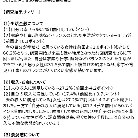
50代女性1,830名の回答結果を集計
【調査結果サマリー】
（１）生活全般について
【1】自分は幸せ→66.2％（前回比-1.0ポイント）
【2】家庭や仕事、趣味などバランスのとれた生活ができている→31.5％
（前回比＋0.1ポイント）
「今の自分が幸せだ」と思っている女性は前回より1.0ポイント減少して
66.2％となり、調査開始以来最も低い結果となった前回調査をさらに下
回りました。また「自分は家庭や仕事、趣味などバランスのとれた生活が
できている」と思う女性は31.5％で前回と横並びの結果となり、家事や育
児と仕事とのバランスがとりにくい実態が続いています。
（２）収入・お金について
【1】夫の収入に満足している→27.2％（前回比-4.2ポイント）
【2】自分の収入に満足している→17.4％（前回比+0.7ポイント）
「夫の収入に満足している」女性は27.2％で前回より4.2ポイント減少し
ました。一方で「自分の収入に満足している」は17.4％で前回から0.7ポ
イント増加しました。しかし、依然として夫の給料よりも自分の給料に不満
を持っている女性が多く、調査開始以来、働く女性の半数以上は自分の収
入に不満な状態が続いています。
（３）景況感について