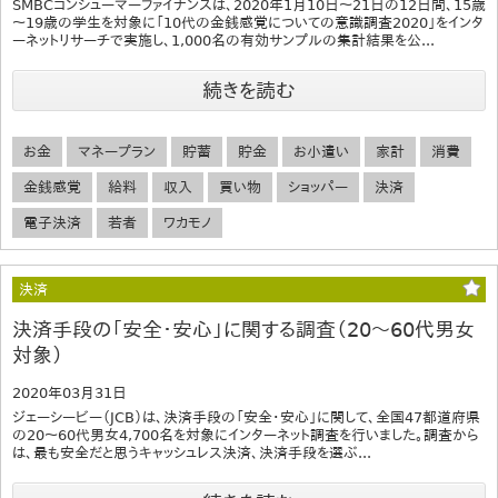
SMBCコンシューマーファイナンスは、2020年1月10日～21日の12日間、15歳
～19歳の学生を対象に「10代の金銭感覚についての意識調査2020」をインタ
ーネットリサーチで実施し、1,000名の有効サンプルの集計結果を公...
続きを読む
お金
マネープラン
貯蓄
貯金
お小遣い
家計
消費
金銭感覚
給料
収入
買い物
ショッパー
決済
電子決済
若者
ワカモノ
決済
決済手段の「安全・安心」に関する調査（20～60代男女
対象）
2020年03月31日
ジェーシービー（JCB）は、決済手段の「安全・安心」に関して、全国47都道府県
の20～60代男女4,700名を対象にインターネット調査を行いました。調査から
は、最も安全だと思うキャッシュレス決済、決済手段を選ぶ...