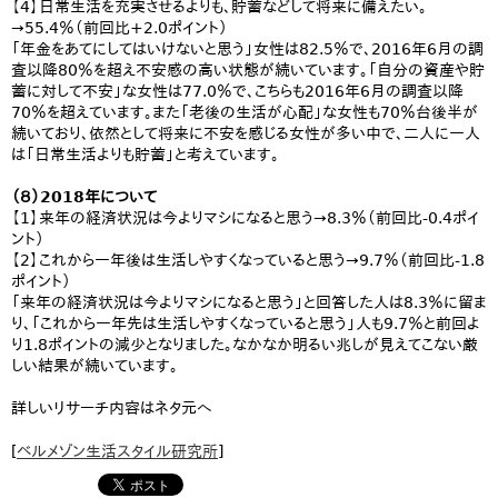
【4】日常生活を充実させるよりも、貯蓄などして将来に備えたい。
→55.4％（前回比+2.0ポイント）
「年金をあてにしてはいけないと思う」女性は82.5％で、2016年6月の調
査以降80％を超え不安感の高い状態が続いています。「自分の資産や貯
蓄に対して不安」な女性は77.0％で、こちらも2016年6月の調査以降
70％を超えています。また「老後の生活が心配」な女性も70％台後半が
続いており、依然として将来に不安を感じる女性が多い中で、二人に一人
は「日常生活よりも貯蓄」と考えています。
（８）2018年について
【1】来年の経済状況は今よりマシになると思う→8.3％（前回比-0.4ポイ
ント）
【2】これから一年後は生活しやすくなっていると思う→9.7％（前回比-1.8
ポイント）
「来年の経済状況は今よりマシになると思う」と回答した人は8.3％に留ま
り、「これから一年先は生活しやすくなっていると思う」人も9.7％と前回よ
り1.8ポイントの減少となりました。なかなか明るい兆しが見えてこない厳
しい結果が続いています。
詳しいリサーチ内容はネタ元へ
[
ベルメゾン生活スタイル研究所
]