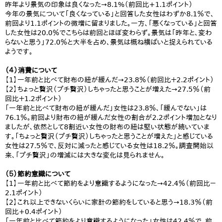
昨年より景気の印象は良くなった→8.1%（前回比+1.1ポイント）
今年の景気について「良くなっている」と回答した女性はわずか8.1％で、
前回より1.1ポイントの微増に留まりました。一方、「悪くなっている」と回答
した女性は20.0％でこちらは前回とほぼ変わらず。景気は「昨年と、変わ
らないと思う」72.0％と大半を占め、景気は概ね横ばいと捉えられている
ようです。
（４）消費について
【1】一年前と比べて財布の紐が緩んだ→23.8％（前回比＋2.2ポイント）
【2】ちょっと贅沢（プチ贅沢）しちゃったと思うことが増えた→27.5％（前
回比＋1.2ポイント）
「一年前と比べて財布の紐が緩んだ」女性は23.8％、「緩んでない」は
76.1％。前回より財布の紐が緩んだ女性の割合が2.2ポイント増加となり
ましたが、依然として8割近い女性の財布の紐は堅い状態が続いていま
す。「ちょっと贅沢（プチ贅沢）しちゃったと思うことが増えた」と感じている
女性は27.5％で、反対に減ったと感じている女性は18.2％。調査開始以
来、「プチ贅沢」の増減には大きな変化は見られません。
（５）節約意識について
【1】一年前と比べて節約をより意識するようになった→42.4％（前回比－
2.1ポイント）
【2】これ以上できないくらいに家計の節約をしていると思う→18.3％（前
回比+0.4ポイント）
「一年前と比べて節約をより意識するようになった」女性は42.4％で、前