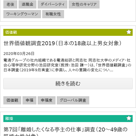
老後
退職金
ダイバーシティ
女性のキャリア
ワーキングウーマン
有職女性
価値観
世界価値観調査2019（日本の18歳以上男女対象）
2020年03月26日
電通グループの社内組織である電通総研と同志社 同志社大学のメディア・社
会心理学研究分野の池田研究室（教授：池田 謙一）は、「世界価値観調査」の
日本調査（2019年9月実査）に参画し、人々の意識の変化につい...
続きを読む
価値観
幸福
幸福度
グローバル調査
離婚
第7回「離婚したくなる亭主の仕事」調査（20～49歳の