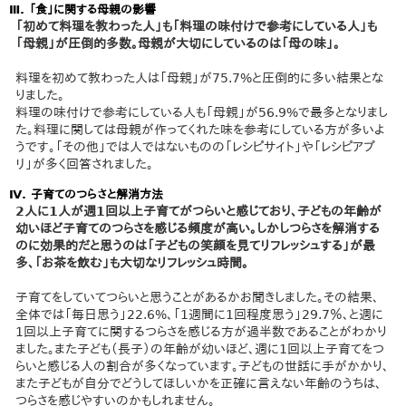
Ⅲ. 「食」に関する母親の影響
「初めて料理を教わった人」も「料理の味付けで参考にしている人」も
「母親」が圧倒的多数。母親が大切にしているのは「母の味」。
料理を初めて教わった人は「母親」が75.7%と圧倒的に多い結果とな
りました。
料理の味付けで参考にしている人も「母親」が56.9%で最多となりまし
た。料理に関しては母親が作ってくれた味を参考にしている方が多いよ
うです。「その他」では人ではないものの「レシピサイト」や「レシピアプ
リ」が多く回答されました。
Ⅳ. 子育てのつらさと解消方法
2人に1人が週1回以上子育てがつらいと感じており、子どもの年齢が
幼いほど子育てのつらさを感じる頻度が高い。しかしつらさを解消する
のに効果的だと思うのは「子どもの笑顔を見てリフレッシュする」が最
多、「お茶を飲む」も大切なリフレッシュ時間。
子育てをしていてつらいと思うことがあるかお聞きしました。その結果、
全体では「毎日思う」22.6%、「1週間に1回程度思う」29.7％、と週に
1回以上子育てに関するつらさを感じる方が過半数であることがわかり
ました。また子ども（長子）の年齢が幼いほど、週に1回以上子育てをつ
らいと感じる人の割合が多くなっています。子どもの世話に手がかかり、
また子どもが自分でどうしてほしいかを正確に言えない年齢のうちは、
つらさを感じやすいのかもしれません。