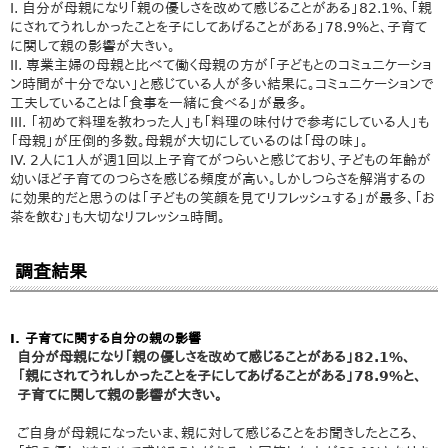
I. 自分が母親になり「親の優しさを改めて感じることがある」82.1%、「親
にされてうれしかったことを子にしてあげることがある」78.9%と、子育て
に関して親の影響が大きい。
II. 専業主婦の母親と比べて働く母親の方が「子どもとのコミュニケーショ
ン時間が十分でない」と感じている人が多い結果に。コミュニケーションで
工夫していることは「食事を一緒に食べる」が最多。
III. 「初めて料理を教わった人」も「料理の味付けで参考にしている人」も
「母親」が圧倒的多数。母親が大切にしているのは「母の味」。
IV. 2人に1人が週1回以上子育てがつらいと感じており、子どもの年齢が
幼いほど子育てのつらさを感じる頻度が高い。しかしつらさを解消するの
に効果的だと思うのは「子どもの笑顔を見てリフレッシュする」が最多、「お
茶を飲む」も大切なリフレッシュ時間。
調査結果
Ⅰ. 子育てに関する自分の親の影響
自分が母親になり「親の優しさを改めて感じることがある」82.1%、
「親にされてうれしかったことを子にしてあげることがある」78.9%と、
子育てに関して親の影響が大きい。
ご自身が母親になったいま、親に対して感じることをお聞きしたところ、