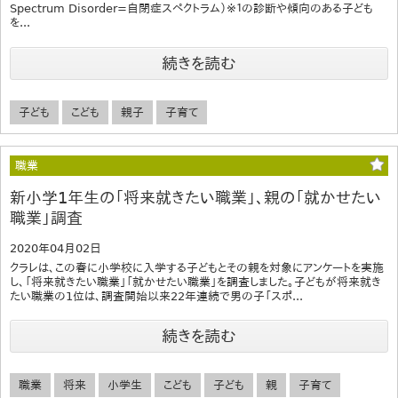
Spectrum Disorder=自閉症スペクトラム）※１の診断や傾向のある子ども
を...
続きを読む
子ども
こども
親子
子育て
職業
新小学1年生の「将来就きたい職業」、親の「就かせたい
職業」調査
2020年04月02日
クラレは、この春に小学校に入学する子どもとその親を対象にアンケートを実施
し、「将来就きたい職業」「就かせたい職業」を調査しました。子どもが将来就き
たい職業の1位は、調査開始以来22年連続で男の子「スポ...
続きを読む
職業
将来
小学生
こども
子ども
親
子育て