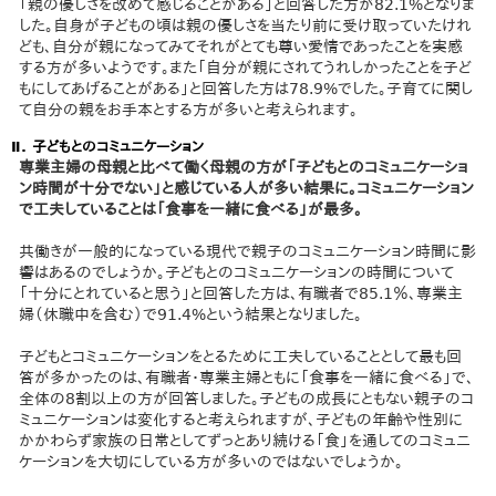
「親の優しさを改めて感じることがある」と回答した方が82.1%となりま
した。自身が子どもの頃は親の優しさを当たり前に受け取っていたけれ
ども、自分が親になってみてそれがとても尊い愛情であったことを実感
する方が多いようです。また「自分が親にされてうれしかったことを子ど
もにしてあげることがある」と回答した方は78.9%でした。子育てに関し
て自分の親をお手本とする方が多いと考えられます。
Ⅱ. 子どもとのコミュニケーション
専業主婦の母親と比べて働く母親の方が「子どもとのコミュニケーショ
ン時間が十分でない」と感じている人が多い結果に。コミュニケーション
で工夫していることは「食事を一緒に食べる」が最多。
共働きが一般的になっている現代で親子のコミュニケーション時間に影
響はあるのでしょうか。子どもとのコミュニケーションの時間について
「十分にとれていると思う」と回答した方は、有職者で85.1％、専業主
婦（休職中を含む）で91.4%という結果となりました。
子どもとコミュニケーションをとるために工夫していることとして最も回
答が多かったのは、有職者・専業主婦ともに「食事を一緒に食べる」で、
全体の8割以上の方が回答しました。子どもの成長にともない親子のコ
ミュニケーションは変化すると考えられますが、子どもの年齢や性別に
かかわらず家族の日常としてずっとあり続ける「食」を通してのコミュニ
ケーションを大切にしている方が多いのではないでしょうか。