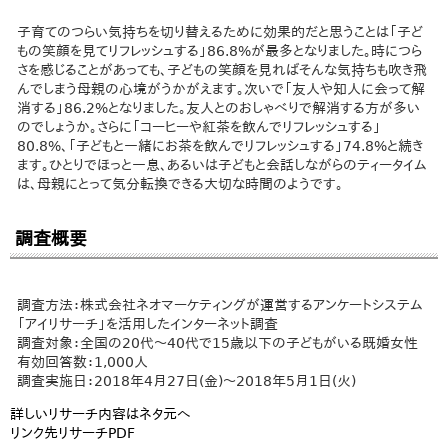
子育てのつらい気持ちを切り替えるために効果的だと思うことは「子ど
もの笑顔を見てリフレッシュする」86.8%が最多となりました。時につら
さを感じることがあっても、子どもの笑顔を見ればそんな気持ちも吹き飛
んでしまう母親の心境がうかがえます。次いで「友人や知人に会って解
消する」86.2%となりました。友人とのおしゃべりで解消する方が多い
のでしょうか。さらに「コーヒーや紅茶を飲んでリフレッシュする」
80.8%、「子どもと一緒にお茶を飲んでリフレッシュする」74.8%と続き
ます。ひとりでほっと一息、あるいは子どもと会話しながらのティータイム
は、母親にとって気分転換できる大切な時間のようです。
調査概要
調査方法：株式会社ネオマーケティングが運営するアンケートシステム
「アイリサーチ」を活用したインターネット調査
調査対象：全国の20代～40代で15歳以下の子どもがいる既婚女性
有効回答数：1,000人
調査実施日：2018年4月27日(金)～2018年5月1日(火)
詳しいリサーチ内容はネタ元へ
リンク先リサーチPDF