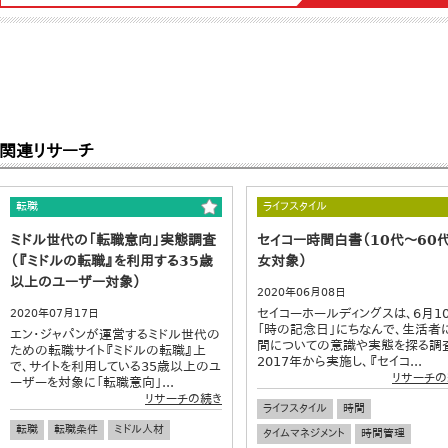
関連リサーチ
転職
ライフスタイル
ミドル世代の「転職意向」実態調査
セイコー時間白書（10代～60
（『ミドルの転職』を利用する35歳
女対象）
以上のユーザー対象）
2020年06月08日
セイコーホールディングスは、6月1
2020年07月17日
「時の記念日」にちなんで、生活者
エン・ジャパンが運営するミドル世代の
間についての意識や実態を探る調
ための転職サイト『ミドルの転職』上
2017年から実施し、『セイコ...
で、サイトを利用している35歳以上のユ
リサーチの
ーザーを対象に「転職意向」...
リサーチの続き
ライフスタイル
時間
転職
転職条件
ミドル人材
タイムマネジメント
時間管理