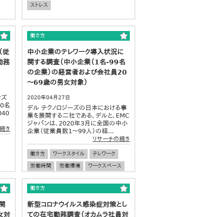
ストレス
働き方
（従
中小企業のテレワーク導入状況に
勤務
関する調査（中小企業（1名-99名
の企業）の経営者および会社員20
～69歳の男女対象）
ンズ
2020年04月27日
0名
デル テクノロジーズの日本における事
40
業を展開する二社である、デルと、EMC
ジャパンは、2020年3月に全国の中小
続き
企業（従業員数1～99人）の経...
リサーチの続き
働き方
ワークスタイル
テレワーク
労働時間
労働環境
ワークスペース
中小企業
企業経営
働き方
関
新型コロナウイルス感染症対策とし
女対
ての在宅勤務調査（オカムラ社員対