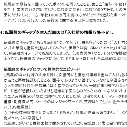
転職前の期待を下回っていたポイントを伺ったところ、第1位「給与・年収」（3
3位「仕事内容」（27％）でした。年収別に見ると、年収1000万円以上の方
果になりました。一方、年収1000万円未満の方がギャップを感じたポイントと
ーナス）」（25％）といった金銭面に関する項目が目立ちました。
3：転職後のギャップを生んだ原因は「入社前の情報収集不足」。
転職後にギャップがあった原因について伺うと、最も多かったのは「入社前
た。「企業側も情報を提供してくれたが、実際とは食い違いがあった」（43
り、親会社のイメージで転職してしまった」（50歳男性）など、十分な情報
ようです。転職後のギャップについて、ミドルから寄せられた具体的なエピソ
転職後のギャップについて具体的なエピソード
○転勤のない前提の企業を探し、面接時にも複数回確認を重ねて入社。数
が違うと再度確認したところ、面接でそのような話はしていないと全否定され
○入社前に社長や経営層には面接で会っていたが、一緒に働く部下とは入
ピード感が想像していたよりも期待を下回るものだったため、マネジメントす
○見込み残業50時間には納得して入社したが、自宅でのリモートワークもあ
量権・期待値が高いというのはマジックワードで、実際はとても広い担当を
い。（39歳男性）
○自分の情報収集不足だったこともあるが、社風が体育会系であり、「上の
化だった。（41歳男性）
○風通しがいいと最終面接で聞かされていたが、実際は、非常に保守的な