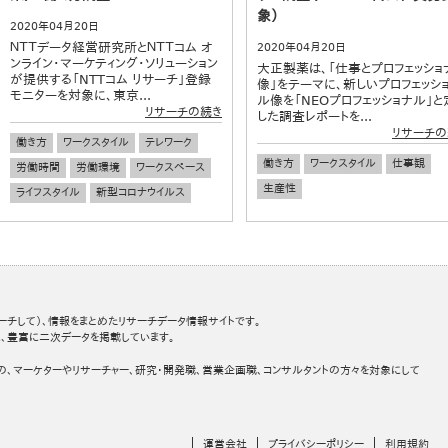
象）
2020年04月20日
ＮＴＴデータ経営研究所とＮＴＴコム オ
2020年04月20日
ンライン・マーケティング・ソリューション
大正製薬は、「仕事とプロフェッショ
が提供する「NTTコム リサーチ」登録
像」をテーマに、新しいプロフェッシ
モニターを対象に、東京...
ル像を「NEOプロフェッショナル」と
リサーチの続き
した調査レポートを...
リサーチの
働き方
ワークスタイル
テレワーク
働き方
ワークスタイル
仕事観
労働時間
労働環境
ワークスペース
生産性
ライフスタイル
新型コロナウイルス
ーチして）、情報をまとめたリサーチデータ情報サイトです。
、豊富に二次データを掲載しています。
の、マーケターやリサーチャー、研究・開発職、営業企画職、コンサルタントの方々を対象にして
運営会社
プライバシーポリシー
利用規約