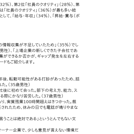
2％）、第2位「社員のクオリティ」（28％）、第
は「社員のクオリティ」（36％）が最も多い結
して、「給与・年収」（34％）、「昇給・賞与（ボ
の情報収集が不足していたため」（35％）でし
歳男性）、「上場企業の新しくできた子会社であ
収集ができるか否かが、ギャップ発生を左右する
ードもご紹介します。
年後、転勤可能性がある打診があったため、話
た。（35歳男性）
社後に初めて会った。部下の考え方、能力、ス
る際にかなり苦労した。（37歳男性）
り、実質残業100時間超えはきつかった。裁
任されたため、休みの日でも電話が鳴りやまな
言うことは絶対である」というとんでもない文
オーナー企業で、少しも意見が言えない環境だ