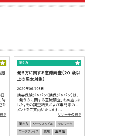
働き方
代男
働き方に関する意識調査（20 歳以
上の男女対象）
2020年06月05日
0日
損害保険ジャパン（損保ジャパン）は、
に時
「働き方に関する意識調査」を実施しま
査を
した。その調査結果および専門家のコ
メントをご案内いたします...
続き
リサーチの続き
働き方
ワークスタイル
テレワーク
ワークプレイス
職場
生産性