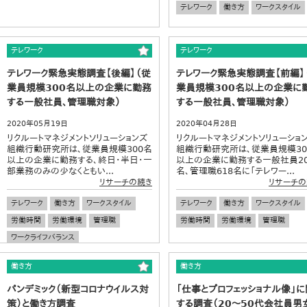
テレワーク
働き方
ワークスタイル
テレワーク
テレワーク
テレワーク緊急実態調査【後編】（従
テレワーク緊急実態調査【前編】
業員規模300名以上の企業に勤務
業員規模300名以上の企業に
する一般社員、管理職対象）
する一般社員、管理職対象）
2020年05月19日
2020年04月28日
リクルートマネジメントソリューションズ
リクルートマネジメントソリューショ
組織行動研究所は、従業員規模300名
組織行動研究所は、従業員規模30
以上の企業に勤務する、終日・半日・一
以上の企業に勤務する一般社員20
部業務のみの少なくともい...
名、管理職618名に「テレワー...
リサーチの続き
リサーチの
テレワーク
働き方
ワークスタイル
テレワーク
働き方
ワークスタイル
労働時間
労働環境
管理職
労働時間
労働環境
管理職
ワークライフバランス
働き方
働き方
パンデミック（新型コロナウイルス対
「仕事とプロフェッショナル像」に
策）と働き方調査
する調査（20～50代会社員男