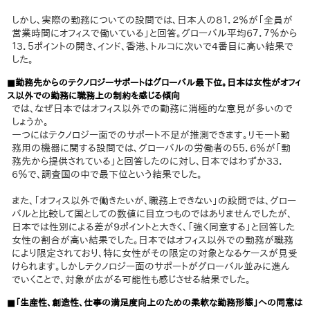
しかし、実際の勤務についての設問では、日本人の８１．２％が「全員が
営業時間にオフィスで働いている」と回答。グローバル平均６７．７％から
１３．５ポイントの開き、インド、香港、トルコに次いで4番目に高い結果で
した。
■勤務先からのテクノロジーサポートはグローバル最下位。日本は女性がオフィ
ス以外での勤務に職務上の制約を感じる傾向
では、なぜ日本ではオフィス以外での勤務に消極的な意見が多いので
しょうか。
一つにはテクノロジー面でのサポート不足が推測できます。リモート勤
務用の機器に関する設問では、グローバルの労働者の５５．６％が「勤
務先から提供されている」と回答したのに対し、日本ではわずか３３．
６％で、調査国の中で最下位という結果でした。
また、「オフィス以外で働きたいが、職務上できない」の設問では、グロー
バルと比較して国としての数値に目立つものではありませんでしたが、
日本では性別による差が９ポイントと大きく、「強く同意する」と回答した
女性の割合が高い結果でした。日本ではオフィス以外での勤務が職務
により限定されており、特に女性がその限定の対象となるケースが見受
けられます。しかしテクノロジー面のサポートがグローバル並みに進ん
でいくことで、対象が広がる可能性も感じさせる結果でした。
■「生産性、創造性、仕事の満足度向上のための柔軟な勤務形態」への同意は