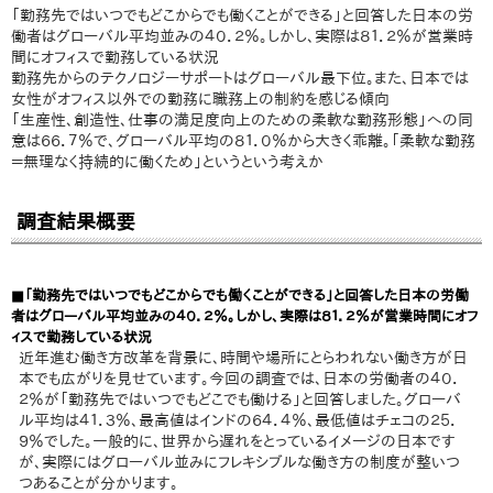
「勤務先ではいつでもどこからでも働くことができる」と回答した日本の労
働者はグローバル平均並みの４０．２％。しかし、実際は８１．２％が営業時
間にオフィスで勤務している状況
勤務先からのテクノロジーサポートはグローバル最下位。また、日本では
女性がオフィス以外での勤務に職務上の制約を感じる傾向
「生産性、創造性、仕事の満足度向上のための柔軟な勤務形態」への同
意は６６．７％で、グローバル平均の８１．０％から大きく乖離。「柔軟な勤務
＝無理なく持続的に働くため」というという考えか
調査結果概要
■「勤務先ではいつでもどこからでも働くことができる」と回答した日本の労働
者はグローバル平均並みの４０．２％。しかし、実際は８１．２％が営業時間にオフ
ィスで勤務している状況
近年進む働き方改革を背景に、時間や場所にとらわれない働き方が日
本でも広がりを見せています。今回の調査では、日本の労働者の４０．
２％が「勤務先ではいつでもどこでも働ける」と回答しました。グローバ
ル平均は４１．３％、最高値はインドの６４．４％、最低値はチェコの２５．
９％でした。一般的に、世界から遅れをとっているイメージの日本です
が、実際にはグローバル並みにフレキシブルな働き方の制度が整いつ
つあることが分かります。