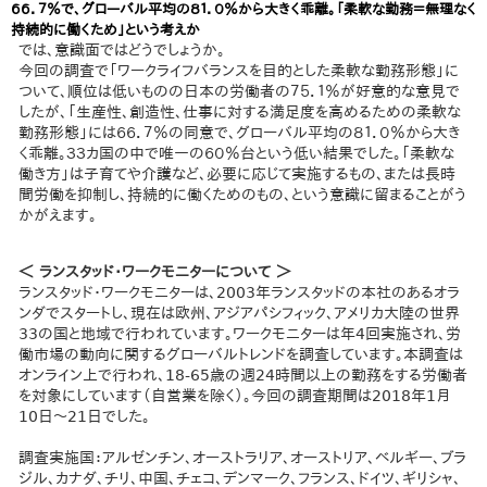
６６．７％で、グローバル平均の８１．０％から大きく乖離。「柔軟な勤務＝無理なく
持続的に働くため」という考えか
では、意識面ではどうでしょうか。
今回の調査で「ワークライフバランスを目的とした柔軟な勤務形態」に
ついて、順位は低いものの日本の労働者の７５．１％が好意的な意見で
したが、「生産性、創造性、仕事に対する満足度を高めるための柔軟な
勤務形態」には６６．７％の同意で、グローバル平均の８１．０％から大き
く乖離。３３カ国の中で唯一の６０％台という低い結果でした。「柔軟な
働き方」は子育てや介護など、必要に応じて実施するもの、または長時
間労働を抑制し、持続的に働くためのもの、という意識に留まることがう
かがえます。
＜ ランスタッド・ワークモニターについて ＞
ランスタッド・ワークモニターは、2003年ランスタッドの本社のあるオラ
ンダでスタートし、現在は欧州、アジアパシフィック、アメリカ大陸の世界
33の国と地域で行われています。ワークモニターは年4回実施され、労
働市場の動向に関するグローバルトレンドを調査しています。本調査は
オンライン上で行われ、18-65歳の週24時間以上の勤務をする労働者
を対象にしています（自営業を除く）。今回の調査期間は2018年1月
10日～21日でした。
調査実施国：アルゼンチン、オーストラリア、オーストリア、ベルギー、ブラ
ジル、カナダ、チリ、中国、チェコ、デンマーク、フランス、ドイツ、ギリシャ、