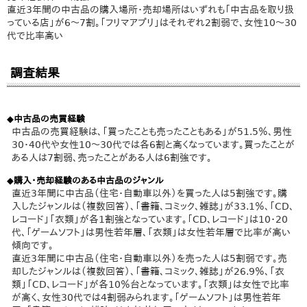
直近3年間の中古品の購入場所・売却場所はいずれも「中古品を取り扱
っている店」が6～7割。「フリマアプリ」はそれぞれ2割弱で、女性10～30
代で比率高い
調査結果
◆中古品の売買経験
中古品の売買経験は、「買ったことも売ったこともある」が51.5％、男性
30・40代や女性10～30代では各6割と高くなっています。買ったことが
ある人は7割弱、売ったことがある人は6割強です。
◆購入・売却経験のある中古品のジャンル
直近3年間に中古品（住宅・自動車以外）を買った人は5割強です。購
入したジャンルは（複数回答）、「書籍、コミック、雑誌」が33.1％、「CD、
レコード」「衣類」が各1割強となっています。「CD、レコード」は10・20
代、「ゲームソフト」は男性若年層、「衣類」は女性若年層で比率が高い
傾向です。
直近3年間に中古品（住宅・自動車以外）を売った人は5割弱です。売
却したジャンルは（複数回答）、「書籍、コミック、雑誌」が26.9％、「衣
類」「CD、レコード」が各10％台となっています。「衣類」は女性で比率
が高く、女性30代では4割弱みられます。「ゲームソフト」は男性若年