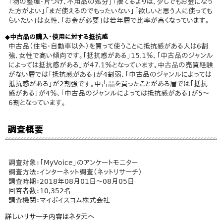
「物の整理・片づけ、不用品の処分」「捨てるよりは、少しでもお金になっ
た方がよい」「まだ使えるのでもったいない」「欲しいと思う人に使っても
らいたい」は女性、「お金が必要」は若年層で比率が高くなっています。
◆中古品の購入・使用に対する抵抗感
中古品（住宅・自動車以外）を買って使うことに抵抗感がある人は6割
強、女性で高い傾向です。「抵抗感がある」15.1％、「中古品のジャンル
によっては抵抗感がある」が47.1％となっています。中古品の売買経験
がない層では「抵抗感がある」が4割弱、「中古品のジャンルによっては
抵抗感がある」が2割強です。中古品を買ったことがある層では「抵抗
感がある」が4％、「中古品のジャンルによっては抵抗感がある」が5～
6割となっています。
調査概要
調査対象：「MyVoice」のアンケートモニター
調査方法：インターネット調査（ネットリサーチ）
調査時期：2018年08月01日～08月05日
回答者数：10,352名
調査機関：マイボイスコム株式会社
詳しいリサーチ内容はネタ元へ