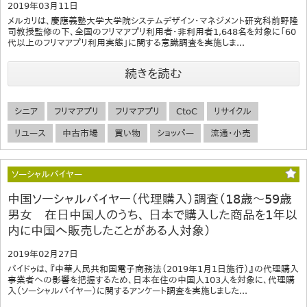
2019年03月11日
メルカリは、慶應義塾大学大学院システムデザイン・マネジメント研究科前野隆
司教授監修の下、全国のフリマアプリ利用者・非利用者1,648名を対象に「60
代以上のフリマアプリ利用実態」に関する意識調査を実施しま...
続きを読む
シニア
フリマアプリ
フリマアプリ
CtoC
リサイクル
リユース
中古市場
買い物
ショッパー
流通・小売
ソーシャルバイヤー
中国ソーシャルバイヤー（代理購入）調査（18歳～59歳
男女 在日中国人のうち、 日本で購入した商品を1年以
内に中国へ販売したことがある人対象）
2019年02月27日
バイドゥは、『中華人民共和国電子商務法（2019年1月1日施行）』の代理購入
事業者への影響を把握するため、日本在住の中国人103人を対象に、代理購
入（ソーシャルバイヤー）に関するアンケート調査を実施しました...