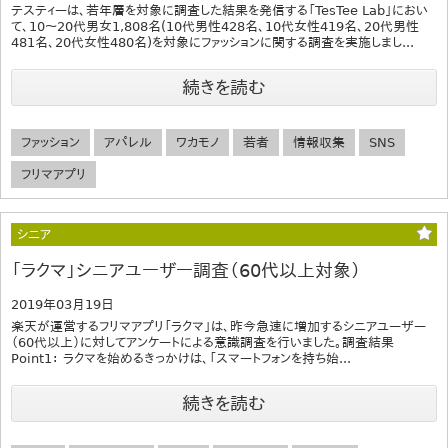
テスティーは、若年層を対象に調査した結果を発信する「TesTee Lab」におい
て、10〜20代男女1,808名(10代男性428名、10代女性419名、20代男性
481名、20代女性480名)を対象にファッションに関する調査を実施しまし...
続きを読む
ファッション
アパレル
ワカモノ
若者
情報収集
SNS
フリマアプリ
シニア
「ラクマ」シニアユーザー調査（60代以上対象）
2019年03月19日
楽天が運営するフリマアプリ「ラクマ」は、昨今急速に増加するシニアユーザー
（60代以上）に対してアンケートによる意識調査を行いました。調査結果
Point1： ラクマを始めるきっかけは、「スマートフォンを持ち始...
続きを読む