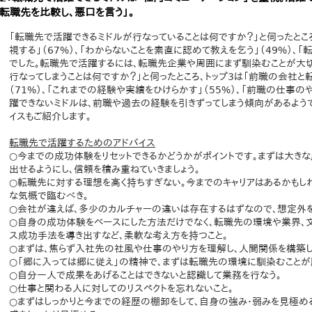
転職先を比較し、悪口を言う」。
「転職先で活躍できるミドルが行なっていることは何ですか？」と伺ったところ
視する」（67%）、「わからないことを素直に認めて教えを乞う」（49%）、
でした。転職先で活躍するには、転職先企業や周囲にまず馴染むことが大切
行なってしまうことは何ですか？」と伺ったところ、トップ3は「前職の会社と
（71%）、「これまでの経験や実績をひけらかす」（55%）、「前職の仕事の
躍できないミドルは、前職や過去の経験を引きずってしまう傾向があるよう
イスもご紹介します。
転職先で活躍するためのアドバイス
○今までの成功体験をリセットできるかどうかがポイントです。まずは大き
出せるようにし、信頼を積み重ねていきましょう。
○転職先に対する理想を高く持ちすぎない。今までのキャリアはあるかもし
な気概で臨むべき。
○会社が違えば、多少のカルチャーの違いは存在するはずなので、想定外を
○自身の成功体験をベースにした方法だけでなく、転職先の環境や業界、
ス成功手法を導き出すなど、柔軟な考え方を持つこと。
○まずは、焦らず入社先の社風や仕事のやり方を理解し、人間関係を構築し
○「郷に入っては郷に従え」の精神で、まずは転職先の環境に馴染むことが
○自分一人で成果をあげることはできないと認識して業務を行なう。
○仕事と関わる人に対してのリスペクトを忘れないこと。
○まずはしっかりと今までの経歴の棚卸をして、自身の強み・弱みを見極め