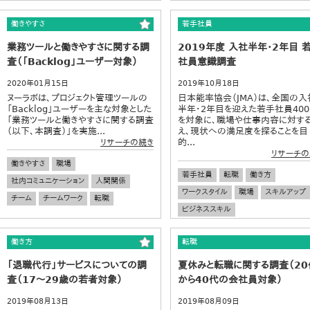
働きやすさ
若手社員
業務ツールと働きやすさに関する調
2019年度 入社半年・2年目 
査（「Backlog」ユーザー対象）
社員意識調査
2020年01月15日
2019年10月18日
ヌーラボは、プロジェクト管理ツールの
日本能率協会（JMA）は、全国の入
「Backlog」ユーザーを主な対象とした
半年・2年目を迎えた若手社員40
「業務ツールと働きやすさに関する調査
を対象に、職場や仕事内容に対す
（以下、本調査）」を実施...
え、現状への満足度を探ることを目
的...
リサーチの続き
リサーチの
働きやすさ
職場
若手社員
転職
働き方
社内コミュニケーション
人間関係
ワークスタイル
職場
スキルアップ
チーム
チームワーク
転職
ビジネススキル
働き方
転職
「退職代行」サービスについての調
夏休みと転職に関する調査（20
査（17～29歳の若者対象）
から40代の会社員対象）
2019年08月13日
2019年08月09日