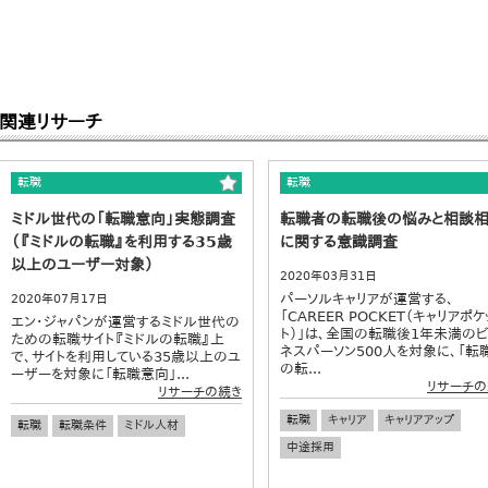
関連リサーチ
転職
転職
ミドル世代の「転職意向」実態調査
転職者の転職後の悩みと相談
（『ミドルの転職』を利用する35歳
に関する意識調査
以上のユーザー対象）
2020年03月31日
パーソルキャリアが運営する、
2020年07月17日
「CAREER POCKET（キャリアポケ
エン・ジャパンが運営するミドル世代の
ト）」は、全国の転職後1年未満の
ための転職サイト『ミドルの転職』上
ネスパーソン500人を対象に、「転
で、サイトを利用している35歳以上のユ
の転...
ーザーを対象に「転職意向」...
リサーチの
リサーチの続き
転職
キャリア
キャリアアップ
転職
転職条件
ミドル人材
中途採用