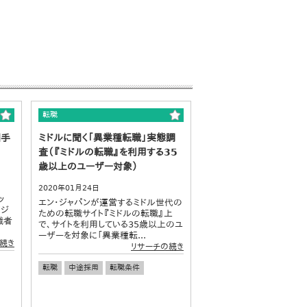
転職
相手
ミドルに聞く「異業種転職」実態調
査（『ミドルの転職』を利用する35
歳以上のユーザー対象）
2020年01月24日
ッ
エン・ジャパンが運営するミドル世代の
ビジ
ための転職サイト『ミドルの転職』上
職者
で、サイトを利用している35歳以上のユ
ーザーを対象に「異業種転...
続き
リサーチの続き
転職
中途採用
転職条件