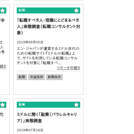
転職
若手
「転職すべき人・現職にとどまるべき
人」実態調査（転職コンサルタント対
象）
社
2019年09月05日
0人
エン・ジャパンが運営するミドル世代の
る考
ための転職サイト『ミドルの転職』上
で、サイトを利用している転職コンサル
タントを対象に「転職すべ...
続き
リサーチの続き
転職
中途採用
転職条件
副業
代
ミドルに聞く「副業（パラレルキャリ
ア）」実態調査
2019年07月16日