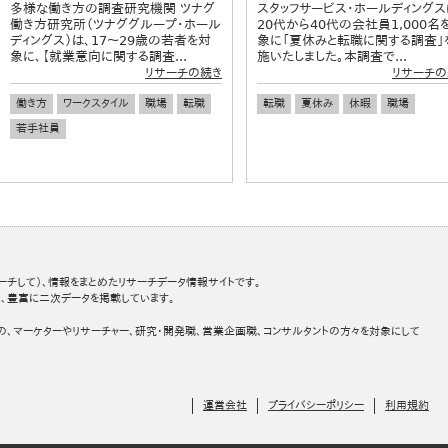
多様な働き方の調査研究機関 ツナグ
スタッフサービス・ホールディングス
働き方研究所（ツナググループ・ホール
20代から40代の会社員1,000名
ディングス）は、17～29歳の若者を対
象に「夏休みと転職に関する調査」
象に、【就業意向に関する調査...
施いたしました。本調査で...
リサーチの続き
リサーチの
働き方
ワークスタイル
職場
転職
転職
夏休み
休暇
職場
若手社員
ーチして）、情報をまとめたリサーチデータ情報サイトです。
、豊富に二次データを掲載しています。
の、マーケターやリサーチャー、研究・開発職、営業企画職、コンサルタントの方々を対象にして
運営会社
プライバシーポリシー
利用規約