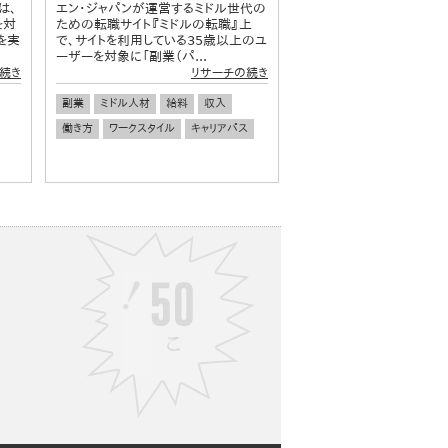
は、
エン・ジャパンが運営するミドル世代の
を対
ための転職サイト『ミドルの転職』上
を実
で、サイトを利用している35歳以上のユ
ーザーを対象に「副業（パ...
続き
リサーチの続き
副業
ミドル人材
給料
収入
働き方
ワークスタイル
キャリアパス