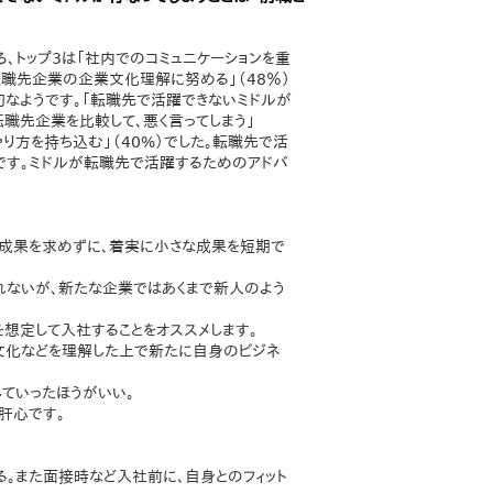
、トップ3は「社内でのコミュニケーションを重
「転職先企業の企業文化理解に努める」（48％）
なようです。「転職先で活躍できないミドルが
転職先企業を比較して、悪く言ってしまう」
やり方を持ち込む」（40%）でした。転職先で活
です。ミドルが転職先で活躍するためのアドバ
な成果を求めずに、着実に小さな成果を短期で
れないが、新たな企業ではあくまで新人のよう
想定して入社することをオススメします。
文化などを理解した上で新たに自身のビジネ
ていったほうがいい。
肝心です。
る。また面接時など入社前に、自身とのフィット