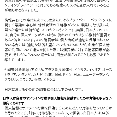
調査対象の半数以上（56%）が、生活の利便性と引き換えに自らのオ
ンラインプライバシーに対してある程度のリスクを受け入れていること
が明らかとなりました。
情報共有化の時代にあって、社会におけるプライバシー・パラドックスに
関する議論の中心は、情報管理の主導権がどこに帰属し、取り扱いを
誤った場合には何が起こるのかということです。実際、日本人の93%
は、自分の個人データがどのように使われるのかを知る権利が重要で
あると答えています。また、消費者は、個人情報が適切に保護されてい
ない場合には、適切な賠償を望んでおり、94%の人が、企業が個人情
報の利用について過失を犯した際には消費者に対する情報開示が必
要で、それがなされない場合には、罰金が科されることも必要であると
考えています。
* 調査対象地域：アメリカ、アラブ首長国連邦、イギリス、イタリア、オース
トラリア、オランダ、カナダ、台湾、中国、ドイツ、日本、ニュージーランド、
ブラジル、フランス、香港、メキシコ
日本におけるその他の調査結果は以下の通りです。
日本人は自身のオンライン行動や個人情報を保護するための対策を取らない
傾向にあります
個人情報とオンライン行動を保護するためにどんな対策を取っているか
と尋ねたところ、「何の対策も取っていない」と回答した日本人は34％