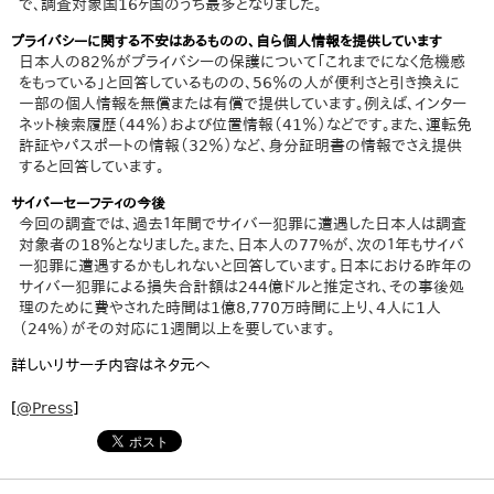
で、調査対象国16ヶ国のうち最多となりました。
プライバシーに関する不安はあるものの、自ら個人情報を提供しています
日本人の82％がプライバシーの保護について「これまでになく危機感
をもっている」と回答しているものの、56％の人が便利さと引き換えに
一部の個人情報を無償または有償で提供しています。例えば、インター
ネット検索履歴（44％）および位置情報（41％）などです。また、運転免
許証やパスポートの情報（32％）など、身分証明書の情報でさえ提供
すると回答しています。
サイバーセーフティの今後
今回の調査では、過去１年間でサイバー犯罪に遭遇した日本人は調査
対象者の18％となりました。また、日本人の77%が、次の１年もサイバ
ー犯罪に遭遇するかもしれないと回答しています。日本における昨年の
サイバー犯罪による損失合計額は244億ドルと推定され、その事後処
理のために費やされた時間は1億8,770万時間に上り、4人に1人
（24%）がその対応に1週間以上を要しています。
詳しいリサーチ内容はネタ元へ
[
@Press
]