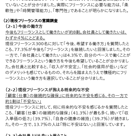
ていないことが分かりました。実際にフリーランスに必要な能力は、「柔
軟性」や「時間管理能力」、「専門性」であることが明らかになりました。
（2）現役フリーランスの意識調査
（2-1）今後の働き方
今後もフリーランスとして働きたいが約8割。会社員として働きたいは、
わずか４％にとどまる。
現役フリーランス300名に対して「今後、希望する働き方」を質問したと
ころ、77.3％が今後も「フリーランス」を継続したいと回答しました。その
一方で、「会社員として働きたい」は4.3％で、自分のペースで働くことが
できるフリーランスという働き方を今後も希望していることが分かりまし
た。会社員と比較すると、「収入が不安定」、「社会的信用が低い」など
のデメリットも感じているものの、それらを踏まえたうえで積極的にフリ
ーランスという働き方を選択していることが分かりました。
（2-2）現役フリーランスが抱える将来的な不安
「顧客（仕事）の継続的な確保」に将来的な不安を感じる、その一方で
約1割は「不安ない」
現役フリーランスに対して、何に将来的な不安を感じるかを質問したと
ころ、「顧客（仕事）の継続的な確保」（41.3％）が最も多く、続いて「収
入単価の低さ」（39.7％）、「自身の健康の維持」（39.7％）が続きまし
た。その一方で、13.7％の人は「特に不安はない」と回答しています。