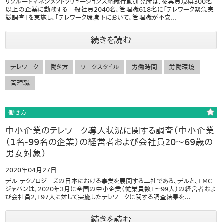
リクルートマネジメントソリューションズ組織行動研究所は、従業員規模300名
以上の企業に勤務する一般社員2040名、管理職618名に「テレワーク緊急実
態調査」を実施し、「テレワーク環境下において、管理職が不安...
続きを読む
テレワーク
働き方
ワークスタイル
労働時間
労働環境
管理職
働き方
中小企業のテレワーク導入状況に関する調査（中小企業
（1名-99名の企業）の経営者および会社員20～69歳の
男女対象）
2020年04月27日
デル テクノロジーズの日本における事業を展開する二社である、デルと、EMC
ジャパンは、2020年3月に全国の中小企業（従業員数1～99人）の経営者およ
び会社員2,197人に対して実施したテレワークに関する調査結果を...
続きを読む