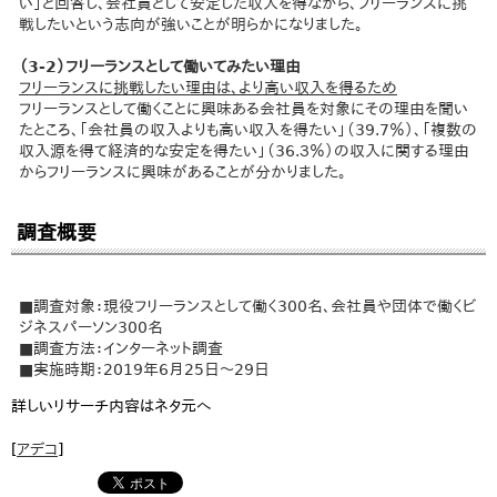
い」と回答し、会社員として安定した収入を得ながら、フリーランスに挑
戦したいという志向が強いことが明らかになりました。
（3-2）フリーランスとして働いてみたい理由
フリーランスに挑戦したい理由は、より高い収入を得るため
フリーランスとして働くことに興味ある会社員を対象にその理由を聞い
たところ、「会社員の収入よりも高い収入を得たい」（39.7％）、「複数の
収入源を得て経済的な安定を得たい」（36.３％）の収入に関する理由
からフリーランスに興味があることが分かりました。
調査概要
■調査対象：現役フリーランスとして働く300名、会社員や団体で働くビ
ジネスパーソン300名
■調査方法：インターネット調査
■実施時期：2019年6月25日～29日
詳しいリサーチ内容はネタ元へ
[
アデコ
]