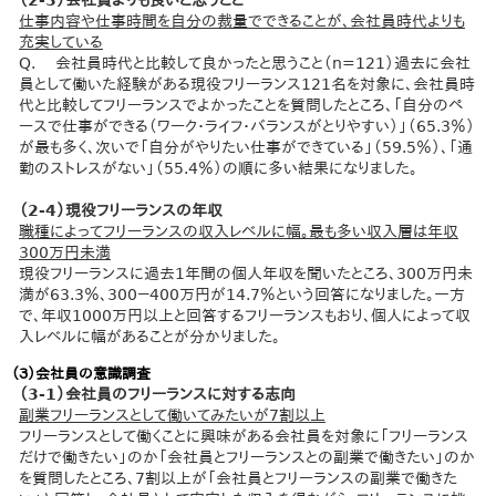
（2-3）会社員よりも良いと思うこと
仕事内容や仕事時間を自分の裁量でできることが、会社員時代よりも
充実している
Q. 会社員時代と比較して良かったと思うこと（n=121）過去に会社
員として働いた経験がある現役フリーランス121名を対象に、会社員時
代と比較してフリーランスでよかったことを質問したところ、「自分のペ
ースで仕事ができる（ワーク・ライフ・バランスがとりやすい）」（65.3％）
が最も多く、次いで「自分がやりたい仕事ができている」（59.5％）、「通
勤のストレスがない」（55.4％）の順に多い結果になりました。
（2-4）現役フリーランスの年収
職種によってフリーランスの収入レベルに幅。最も多い収入層は年収
300万円未満
現役フリーランスに過去1年間の個人年収を聞いたところ、300万円未
満が63.3％、300－400万円が14.7％という回答になりました。一方
で、年収1000万円以上と回答するフリーランスもおり、個人によって収
入レベルに幅があることが分かりました。
（３）会社員の意識調査
（3-1）会社員のフリーランスに対する志向
副業フリーランスとして働いてみたいが7割以上
フリーランスとして働くことに興味がある会社員を対象に「フリーランス
だけで働きたい」のか「会社員とフリーランスとの副業で働きたい」のか
を質問したところ、7割以上が「会社員とフリーランスの副業で働きた