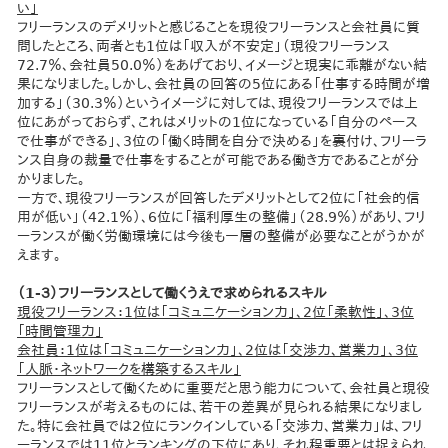
い」
フリーランスのデメリットと感じることを現役フリーランスと会社員に質
問したところ、両者とも1位は「収入が不安定」（現役フリーランス
72.7％、会社員50.0％）をあげており、イメージと現実に乖離がない結
果になりました。しかし、会社員の回答の5位にある「仕事する時間が増
加する」（30.3％）というイメージに対しては、現役フリーランスでは上
位にあがっておらず、これはメリットの1位になっている「自分のペース
で仕事ができる」、3位の「働く時間を自分で決める」を裏付け、フリーラ
ンス自身の裁量で仕事をすることが可能である働き方であることが分
かりました。
一方で、現役フリーランスが回答したデメリットとして2位に「社会的信
用が低い」（42.1％）、6位に「福利厚生の整備」（28.9％）があり、フリ
ーランスが働く労働環境には今後も一層の整備が必要なことがうかが
えます。
（1-３）フリーランスとして働くうえで求められるスキル
現役フリーランス：1位は「コミュニケーション力」、2位「柔軟性」、3位
「時間管理力」
会社員：1位は「コミュニケーション力」、2位は「交渉力、営業力」、3位
「人脈・ネットワークを構築するスキル」
フリーランスとして働くために重要だと思う能力について、会社員と現役
フリーランスが考えるものには、若干の差異が見られる結果になりまし
た。特に会社員では2位にランクインしている「交渉力、営業力」は、フリ
ーランスでは11位とランキングの下位にあり、それ程重要とは捉えられ